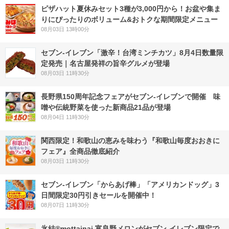
ピザハット夏休みセット3種が3,000円から！お盆や集ま
りにぴったりのボリューム&おトクな期間限定メニュー
08月03日 13時00分
セブン-イレブン「激辛！台湾ミンチカツ」8月4日数量限
定発売｜名古屋発祥の旨辛グルメが登場
08月03日 11時30分
長野県150周年記念フェアがセブン-イレブンで開催 味
噌や伝統野菜を使った新商品21品が登場
08月04日 11時30分
関西限定！和歌山の恵みを味わう『和歌山毎度おおきに
フェア』全商品徹底紹介
08月03日 11時30分
セブン‐イレブン「からあげ棒」「アメリカンドッグ」3
日間限定30円引きセールを開催中！
08月07日 11時30分
氷結®mottainai 富良野メロンがセブン‐イレブン限定で