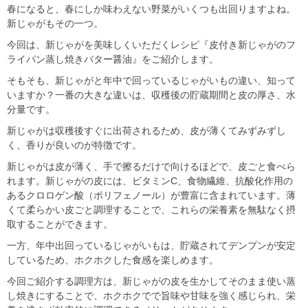
春になると、春にしか味わえない野菜がいくつも出回りますよね。
新じゃがもその一つ。
今回は、新じゃがを美味しくいただくレシピ『皮付き新じゃがのフ
ライパン蒸し焼きバター醤油』をご紹介します。
そもそも、新じゃがと年中で回っているじゃがいもの違い、知って
いますか？一番の大きな違いは、収穫後の貯蔵期間と皮の厚さ、水
分量です。
新じゃがは収穫後すぐに出荷されるため、皮が薄くてみずみずし
く、香りが良いのが特徴です。
新じゃがは皮が薄く、手で擦るだけで向けるほどで、皮ごと食べら
れます。新じゃがの皮には、ビタミンC、食物繊維、抗酸化作用の
あるクロロゲン酸（ポリフェノール）が豊富に含まれています。薄
くて柔らかい皮ごと調理することで、これらの栄養素を無駄なく摂
取することができます。
一方、年中出回っているじゃがいもは、貯蔵されてデンプンが安定
しているため、ホクホクした食感を楽しめます。
今回ご紹介する調理方は、新じゃがの皮を生かしてそのまま使い蒸
し焼きにすることで、ホクホクでで旨味や甘味を強く感じられ、栄