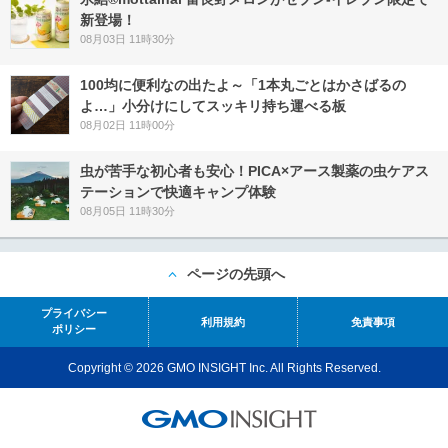
新登場！
08月03日 11時30分
100均に便利なの出たよ～「1本丸ごとはかさばるの
よ…」小分けにしてスッキリ持ち運べる板
08月02日 11時00分
虫が苦手な初心者も安心！PICA×アース製薬の虫ケアス
テーションで快適キャンプ体験
08月05日 11時30分
ページの先頭へ
プライバシー
利用規約
免責事項
ポリシー
Copyright © 2026 GMO INSIGHT Inc. All Rights Reserved.