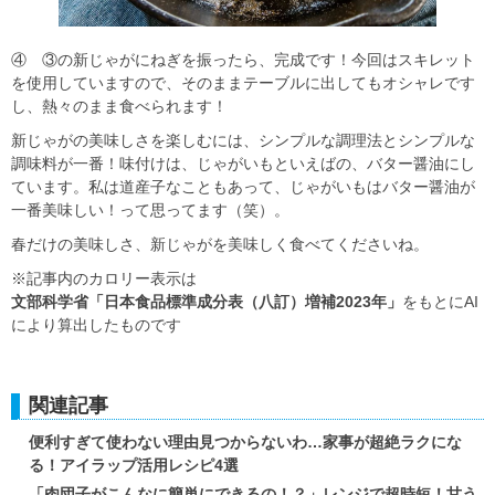
④ ③の新じゃがにねぎを振ったら、完成です！今回はスキレット
を使用していますので、そのままテーブルに出してもオシャレです
し、熱々のまま食べられます！
新じゃがの美味しさを楽しむには、シンプルな調理法とシンプルな
調味料が一番！味付けは、じゃがいもといえばの、バター醤油にし
ています。私は道産子なこともあって、じゃがいもはバター醤油が
一番美味しい！って思ってます（笑）。
春だけの美味しさ、新じゃがを美味しく食べてくださいね。
※記事内のカロリー表示は
文部科学省「日本食品標準成分表（八訂）増補2023年」
をもとにAI
により算出したものです
関連記事
便利すぎて使わない理由見つからないわ…家事が超絶ラクにな
る！アイラップ活用レシピ4選
「肉団子がこんなに簡単にできるの！？」レンジで超時短！甘う