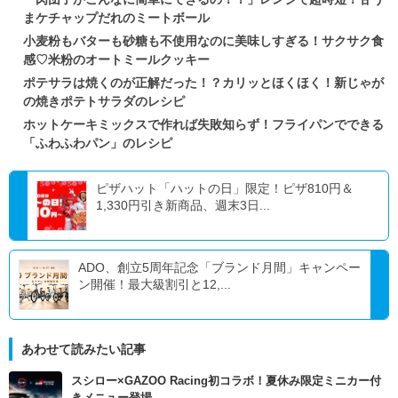
まケチャップだれのミートボール
小麦粉もバターも砂糖も不使用なのに美味しすぎる！サクサク食
感♡米粉のオートミールクッキー
ポテサラは焼くのが正解だった！？カリッとほくほく！新じゃが
の焼きポテトサラダのレシピ
ホットケーキミックスで作れば失敗知らず！フライパンでできる
「ふわふわパン」のレシピ
ピザハット「ハットの日」限定！ピザ810円＆
1,330円引き新商品、週末3日...
ADO、創立5周年記念「ブランド月間」キャンペー
ン開催！最大級割引と12,...
あわせて読みたい記事
スシロー×GAZOO Racing初コラボ！夏休み限定ミニカー付
きメニュー登場