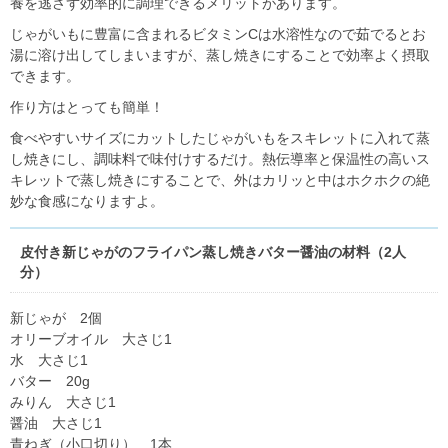
養を逃さず効率的に調理できるメリットがあります。
じゃがいもに豊富に含まれるビタミンCは水溶性なので茹でるとお
湯に溶け出してしまいますが、蒸し焼きにすることで効率よく摂取
できます。
作り方はとっても簡単！
食べやすいサイズにカットしたじゃがいもをスキレットに入れて蒸
し焼きにし、調味料で味付けするだけ。熱伝導率と保温性の高いス
キレットで蒸し焼きにすることで、外はカリッと中はホクホクの絶
妙な食感になりますよ。
皮付き新じゃがのフライパン蒸し焼きバター醤油の材料（2人
分）
新じゃが 2個
オリーブオイル 大さじ1
水 大さじ1
バター 20g
みりん 大さじ1
醤油 大さじ1
青ねぎ（小口切り） 1本