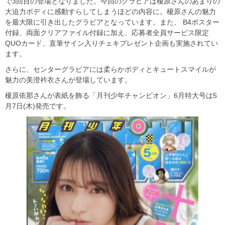
で3回目の登場となりました。今回のグラビアは榎原さんのあまりの
大迫力ボディに感動すらしてしまうほどの内容に。榎原さんの魅力
を最大限に引き出したグラビアとなっています。また、 B4ポスター
付録、両面クリアファイル付録に加え、応募者全員サービス限定
QUOカード、直筆サイン入りチェキプレゼント企画も実施されてい
ます。
さらに、センターグラビアには柔らかボディとキュートスマイルが
魅力の美澄衿衣さんが登場しています。
榎原依那さんが表紙を飾る「月刊少年チャンピオン」6月特大号は5
月7日(木)発売です。