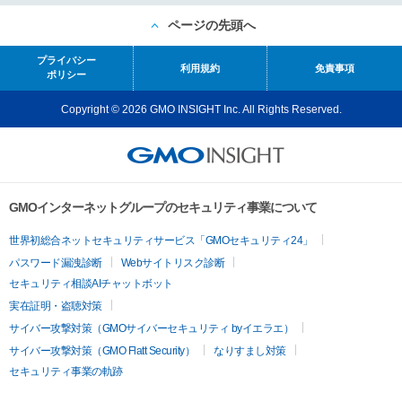
ページの先頭へ
プライバシー
利用規約
免責事項
ポリシー
Copyright © 2026 GMO INSIGHT Inc. All Rights Reserved.
GMOインターネットグループのセキュリティ事業について
世界初総合ネットセキュリティサービス「GMOセキュリティ24」
パスワード漏洩診断
Webサイトリスク診断
セキュリティ相談AIチャットボット
実在証明・盗聴対策
サイバー攻撃対策（GMOサイバーセキュリティ byイエラエ）
サイバー攻撃対策（GMO Flatt Security）
なりすまし対策
セキュリティ事業の軌跡