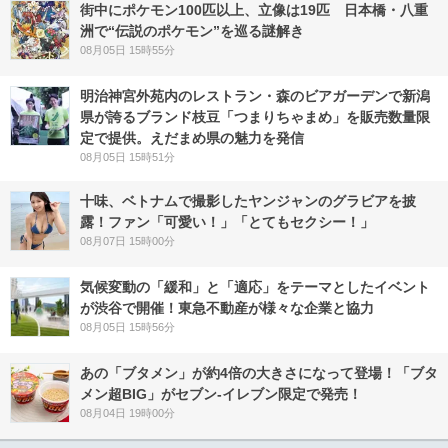
街中にポケモン100匹以上、立像は19匹 日本橋・八重
洲で“伝説のポケモン”を巡る謎解き
08月05日 15時55分
明治神宮外苑内のレストラン・森のビアガーデンで新潟
県が誇るブランド枝豆「つまりちゃまめ」を販売数量限
定で提供。えだまめ県の魅力を発信
08月05日 15時51分
十味、ベトナムで撮影したヤンジャンのグラビアを披
露！ファン「可愛い！」「とてもセクシー！」
08月07日 15時00分
気候変動の「緩和」と「適応」をテーマとしたイベント
が渋谷で開催！東急不動産が様々な企業と協力
08月05日 15時56分
あの「ブタメン」が約4倍の大きさになって登場！「ブタ
メン超BIG」がセブン‐イレブン限定で発売！
08月04日 19時00分