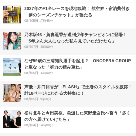
2027年のF1全レースを現地観戦！ 航空券・宿泊費付き
「夢のシーズンチケット」が当たる
08月05日 17時48分
乃木坂46・賀喜遥香が週刊少年チャンピオンに登場！
「5年ぶん大人になった私を見ていただけたら」
08月07日 18時00分
なぜ59歳の三浦知良選手を起用？ ONODERA GROUP
と重なった「努力の積み重ね」
08月05日 16時00分
声優・井口裕香が「FLASH」で圧巻のスタイルを披露！
計18ページにわたる大特集に！
08月05日 7時00分
松村北斗と今田美桜、急逝した東野圭吾氏へ誓う「多く
の方へ届けていけたら」
08月04日 14時00分