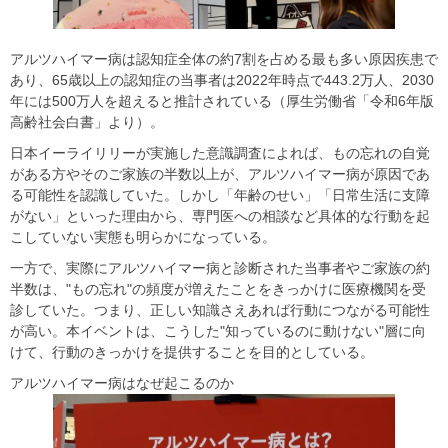
アルツハイマー病は認知症全体の約7割を占める最も多い原因疾患で
あり、65歳以上の認知症の当事者は2022年時点で443.2万人、2030
年には500万人を超えると推計されている（厚生労働省「令和6年版
高齢社会白書」より）。
日本イーライリリーが実施した意識調査によれば、もの忘れの自覚
がある方やそのご家族の半数以上が、アルツハイマー病が原因であ
る可能性を認識していた。しかし「年齢のせい」「日常生活に支障
がない」といった理由から、専門医への相談など具体的な行動を起
こしていない実態も明らかになっている。
一方で、実際にアルツハイマー病と診断された当事者やご家族の約
半数は、"もの忘れ"の頻度が増えたことをきっかけに医療機関を受
診していた。つまり、正しい知識さえあれば行動につながる可能性
が高い。本イベントは、こうした"知っているのに動けない"層に向
けて、行動のきっかけを提供することを目的としている。
アルツハイマー病はなぜ起こるのか