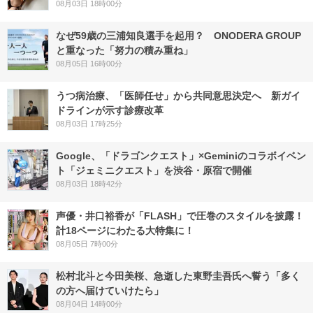
08月03日 18時00分
なぜ59歳の三浦知良選手を起用？ ONODERA GROUP
と重なった「努力の積み重ね」
08月05日 16時00分
うつ病治療、「医師任せ」から共同意思決定へ 新ガイ
ドラインが示す診療改革
08月03日 17時25分
Google、「ドラゴンクエスト」×Geminiのコラボイベン
ト「ジェミニクエスト」を渋谷・原宿で開催
08月03日 18時42分
声優・井口裕香が「FLASH」で圧巻のスタイルを披露！
計18ページにわたる大特集に！
08月05日 7時00分
松村北斗と今田美桜、急逝した東野圭吾氏へ誓う「多く
の方へ届けていけたら」
08月04日 14時00分