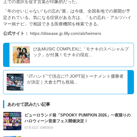
上での選択を促す言葉が印象的だった。
「年のせいじゃない"もの忘れ"展」は今後、全国各地での展開が予
定されている。気になる症状がある方は、「もの忘れ・アルツハイ
マー病ナビ」で相談できる医療機関を検索できる。
公式サイト：
https://disease.jp.lilly.com/alzheimers
ぴあMUSIC COMPLEXに「モナキのスペシャルブ
ック」が付属！モナキの現在...
“JTハンド”で頂点に!? JOPT冠トーナメント優勝者
が決定｜大倉士門も祝福...
あわせて読みたい記事
ピューロランド発「SPOOKY PUMPKIN 2026」一夜限りの
ハロウィーン音楽フェス開催決定！
07月31日 15時00分