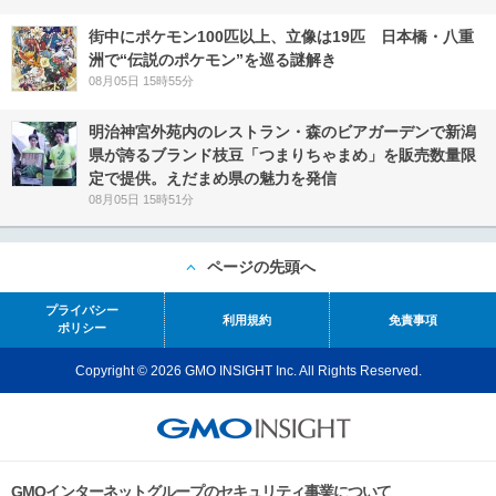
街中にポケモン100匹以上、立像は19匹 日本橋・八重
洲で“伝説のポケモン”を巡る謎解き
08月05日 15時55分
明治神宮外苑内のレストラン・森のビアガーデンで新潟
県が誇るブランド枝豆「つまりちゃまめ」を販売数量限
定で提供。えだまめ県の魅力を発信
08月05日 15時51分
ページの先頭へ
プライバシー
利用規約
免責事項
ポリシー
Copyright © 2026 GMO INSIGHT Inc. All Rights Reserved.
GMOインターネットグループのセキュリティ事業について