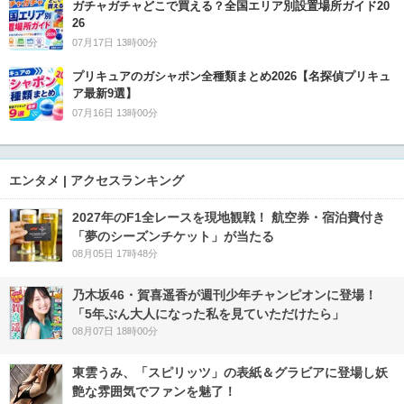
ガチャガチャどこで買える？全国エリア別設置場所ガイド20
26
07月17日 13時00分
プリキュアのガシャポン全種類まとめ2026【名探偵プリキュ
ア最新9選】
07月16日 13時00分
エンタメ | アクセスランキング
2027年のF1全レースを現地観戦！ 航空券・宿泊費付き
「夢のシーズンチケット」が当たる
08月05日 17時48分
乃木坂46・賀喜遥香が週刊少年チャンピオンに登場！
「5年ぶん大人になった私を見ていただけたら」
08月07日 18時00分
東雲うみ、「スピリッツ」の表紙＆グラビアに登場し妖
艶な雰囲気でファンを魅了！