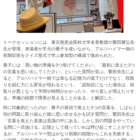
トークセッションには、東京慈恵会医科大学名誉教授の繁田雅弘先
生が登壇。来場者が手元の冊子を使いながら、アルツハイマー病の
初期症状をクイズ形式で学ぶ参加型の構成で進められた。
冊子には「買い物の準備を3つ挙げてください」「最初に覚えた3つ
の言葉を思い出してください」といった質問が並ぶ。繁田先生によ
ると、アルツハイマー病では単なる記憶力の低下だけでなく、段取
りを組む力にも変化が現れるという。「認知症になった場合は、段
取りが悪くなって手間や時間がかかったり、やり直しが増えたりす
る。準備の段階で障害が見えることがある」と解説した。
特に印象的だったのが、冊子の冒頭で覚えた3つの言葉を、しばらく
別の問題に取り組んだ後に思い出せるかを試す質問だ。繁田先生は
「言葉を覚えた直後は意識の中にある。しかし別の問題をやってい
る間に一旦抜ける。記憶として残っていれば呼び起こすことができ
るが、アルツハイマー型はかなり初期の段階からこれを失敗する」