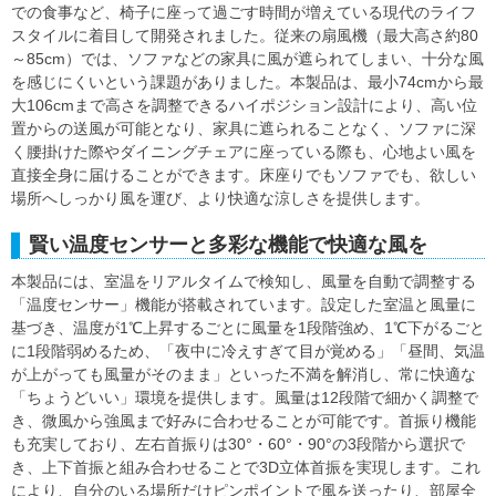
での食事など、椅子に座って過ごす時間が増えている現代のライフ
スタイルに着目して開発されました。従来の扇風機（最大高さ約80
～85cm）では、ソファなどの家具に風が遮られてしまい、十分な風
を感じにくいという課題がありました。本製品は、最小74cmから最
大106cmまで高さを調整できるハイポジション設計により、高い位
置からの送風が可能となり、家具に遮られることなく、ソファに深
く腰掛けた際やダイニングチェアに座っている際も、心地よい風を
直接全身に届けることができます。床座りでもソファでも、欲しい
場所へしっかり風を運び、より快適な涼しさを提供します。
賢い温度センサーと多彩な機能で快適な風を
本製品には、室温をリアルタイムで検知し、風量を自動で調整する
「温度センサー」機能が搭載されています。設定した室温と風量に
基づき、温度が1℃上昇するごとに風量を1段階強め、1℃下がるごと
に1段階弱めるため、「夜中に冷えすぎて目が覚める」「昼間、気温
が上がっても風量がそのまま」といった不満を解消し、常に快適な
「ちょうどいい」環境を提供します。風量は12段階で細かく調整で
き、微風から強風まで好みに合わせることが可能です。首振り機能
も充実しており、左右首振りは30°・60°・90°の3段階から選択で
き、上下首振と組み合わせることで3D立体首振を実現します。これ
により、自分のいる場所だけピンポイントで風を送ったり、部屋全