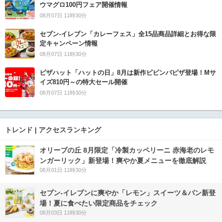
ウマグロ100円フェア開催情報
08月07日 11時30分
セブン‐イレブン「カレーフェス」全15品商品詳細とお得な限
定キャンペーン情報
08月07日 11時30分
ピザハット「ハットの日」8月は新作ビビンバピザ登場！Mサ
イズ810円～の特大セール開催
08月07日 11時30分
トレンド | アクセスランキング
オリーブの丘 8月限定「冷製カッペリーニ 赤海老のレモ
ンガーリック」新登場！爽やか夏メニューを徹底解説
08月01日 11時30分
セブン‐イレブンに爽やか「レモン」スイーツ＆パン新登
場！夏に食べたい限定商品をチェック
08月03日 11時30分