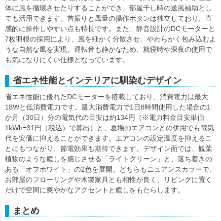
体に風を循環させたりすることができ、部屋干し時の送風補助とし
ても活用できます。首振りと風量の操作ボタンは独立しており、直
感的に操作しやすい点も特長です。また、静音設計のDCモーターと
7枚羽根の採用により、風を細かく分散させ、やわらかく包み込むよ
うな自然な風を実現。運転音も静かなため、就寝時や深夜の使用で
も気になりにくい仕様となっています。
省エネ性能とインテリアに馴染むデザイン
省エネ性能に優れたDCモーターを搭載しており、消費電力は最大
18Wと低消費電力です。最大消費電力で1日8時間使用した場合の1
か月（30日）分の電気代の目安は約134円（※電力料金目安単価
1kWh=31円（税込）で算出）と、夏場のエアコンとの併用でも電気
代を安価に抑えることができます。エアコンの設定温度を抑えるこ
とにもつながり、節電効果も期待できます。デザイン面では、観葉
植物のような癒しを感じさせる「ライトグリーン」と、落ち着きの
ある「オフホワイト」の2色を展開。どちらもニュアンスカラーで、
お部屋のフローリングや木製家具とも相性が良く、リビングに置く
だけで空間に爽やかなアクセントと癒しをもたらします。
まとめ