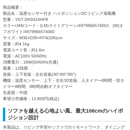
商品概要：
製品名：温度センサー付き ハイポジションDCリビング扇風機
型番：YGT-DH3424HFR
カラー/JANコード：(LM)ライトグリーン/4979966574053、(W)オ
フホワイト/4979966574060
サイズ：W36×D35×H74(106)cm
質量：約4.1kg
電源コード長：約1.6m
電源：AC100V 50/60Hz
消費電力：18W(50/60Hz共通)
風量：12段階
首振：上下首振・左右首振(30°/60°/90°)
機能：温度センサー、上下・左右3D首振、入タイマー8時間・切タ
イマー8時間、8時間自動オフタイマー
生産国：中国
希望小売価格：13,800円(税込)
ソファを越える心地よい風、最大106cmのハイポ
ジション設計
本製品は、リビング学習やソファでのリモートワーク、ダイニング