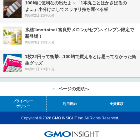
100均に便利なの出たよ～「1本丸ごとはかさばるの
よ…」小分けにしてスッキリ持ち運べる板
08月02日 11時00分
氷結®mottainai 富良野メロンがセブン‐イレブン限定で
新登場！
08月03日 11時30分
1枚22円って衝撃…100均で買えるとは思ってなかった衛
生グッズ
08月01日 11時00分
ページの先頭へ
プライバシー
利用規約
免責事項
ポリシー
Copyright © 2026 GMO INSIGHT Inc. All Rights Reserved.