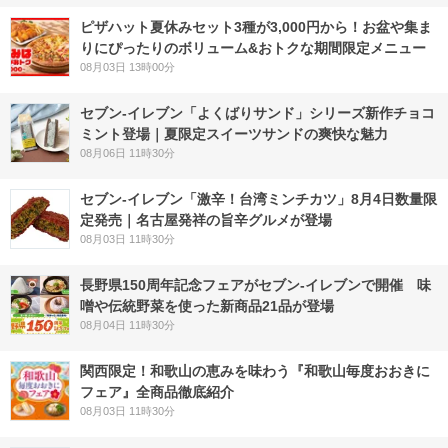
ピザハット夏休みセット3種が3,000円から！お盆や集ま
りにぴったりのボリューム&おトクな期間限定メニュー
08月03日 13時00分
セブン‐イレブン「よくばりサンド」シリーズ新作チョコ
ミント登場｜夏限定スイーツサンドの爽快な魅力
08月06日 11時30分
セブン-イレブン「激辛！台湾ミンチカツ」8月4日数量限
定発売｜名古屋発祥の旨辛グルメが登場
08月03日 11時30分
長野県150周年記念フェアがセブン-イレブンで開催 味
噌や伝統野菜を使った新商品21品が登場
08月04日 11時30分
関西限定！和歌山の恵みを味わう『和歌山毎度おおきに
フェア』全商品徹底紹介
08月03日 11時30分