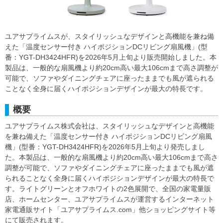
ユアサプライムスが、スタイリッシュなデザインと高機能を兼ね備
えた「温度センサー付き ハイポジションDCリビング扇風機」(型
番：YGT-DH3424HFR)を2026年5月上旬より販売開始しました。本
製品は、一般的な扇風機より約20cm高い最大106cmまで高さ調整が
可能で、ソファやダイニングチェアに座ったままでも風が遮られる
ことなく全身に届くハイポジションデザインが最大の特長です。
概要
ユアサプライムス株式会社は、スタイリッシュなデザインと高機能
を兼ね備えた「温度センサー付き ハイポジションDCリビング扇風
機」(型番：YGT-DH3424HFR)を2026年5月上旬より発売しまし
た。本製品は、一般的な扇風機より約20cm高い最大106cmまで高さ
調整が可能で、ソファやダイニングチェアに座ったままでも風が遮
られることなく全身に届くハイポジションデザインが最大の特長で
す。ライトグリーンとオフホワイトの2色展開で、全国の家電量販
店、ホームセンター、ユアサプライムスが運営するインターネット
家電通販サイト「ユアサプライムス.com」他ショッピングサイト等
にて販売されます。