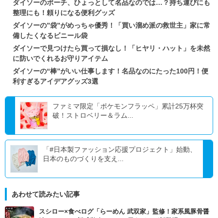
ダイソーのポーチ、ひょっとして名品なのでは…？持ち運びにも
整理にも！頼りになる便利グッズ
ダイソーの”袋”がめっちゃ優秀！「買い溜め派の救世主」家に常
備したくなるビニール袋
ダイソーで見つけたら買って損なし！「ヒヤリ・ハット」を未然
に防いでくれるお守りアイテム
ダイソーの“棒”がいい仕事します！名品なのにたった100円！便
利すぎるアイデアグッズ3選
ファミマ限定「ポケモンフラッペ」累計25万杯突
破！ストロベリー＆ラム...
「#日本製ファッション応援プロジェクト」始動、
日本のものづくりを支え...
あわせて読みたい記事
スシロー×食べログ「らーめん 武双家」監修！家系風豚骨醤