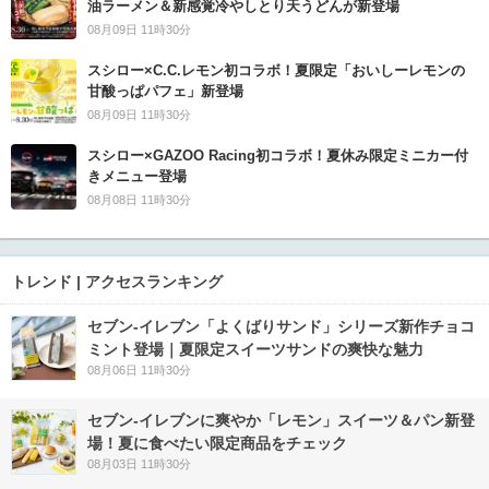
油ラーメン＆新感覚冷やしとり天うどんが新登場
08月09日 11時30分
スシロー×C.C.レモン初コラボ！夏限定「おいしーレモンの
甘酸っぱパフェ」新登場
08月09日 11時30分
スシロー×GAZOO Racing初コラボ！夏休み限定ミニカー付
きメニュー登場
08月08日 11時30分
トレンド | アクセスランキング
セブン‐イレブン「よくばりサンド」シリーズ新作チョコ
ミント登場｜夏限定スイーツサンドの爽快な魅力
08月06日 11時30分
セブン‐イレブンに爽やか「レモン」スイーツ＆パン新登
場！夏に食べたい限定商品をチェック
08月03日 11時30分