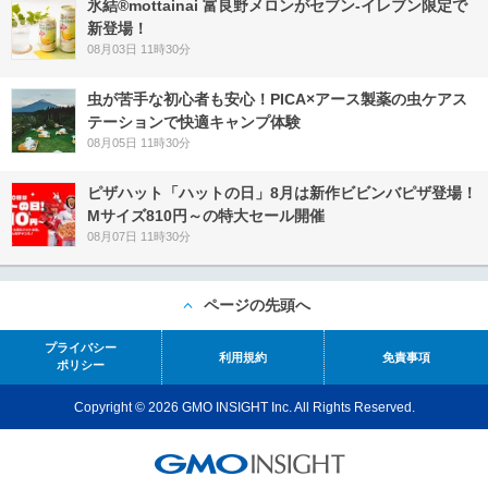
氷結®mottainai 富良野メロンがセブン‐イレブン限定で
新登場！
08月03日 11時30分
虫が苦手な初心者も安心！PICA×アース製薬の虫ケアス
テーションで快適キャンプ体験
08月05日 11時30分
ピザハット「ハットの日」8月は新作ビビンバピザ登場！
Mサイズ810円～の特大セール開催
08月07日 11時30分
ページの先頭へ
プライバシー
利用規約
免責事項
ポリシー
Copyright © 2026 GMO INSIGHT Inc. All Rights Reserved.