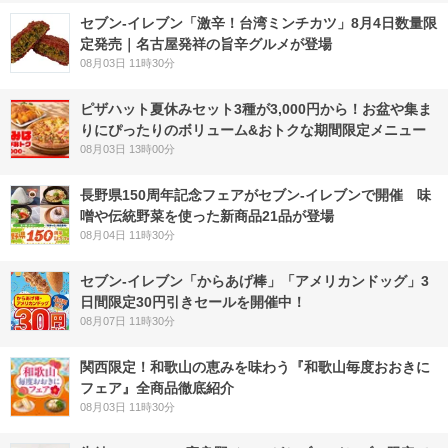
セブン-イレブン「激辛！台湾ミンチカツ」8月4日数量限
定発売｜名古屋発祥の旨辛グルメが登場
08月03日 11時30分
ピザハット夏休みセット3種が3,000円から！お盆や集ま
りにぴったりのボリューム&おトクな期間限定メニュー
08月03日 13時00分
長野県150周年記念フェアがセブン-イレブンで開催 味
噌や伝統野菜を使った新商品21品が登場
08月04日 11時30分
セブン‐イレブン「からあげ棒」「アメリカンドッグ」3
日間限定30円引きセールを開催中！
08月07日 11時30分
関西限定！和歌山の恵みを味わう『和歌山毎度おおきに
フェア』全商品徹底紹介
08月03日 11時30分