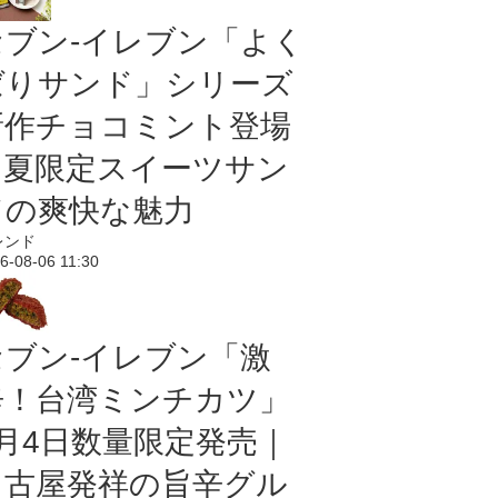
セブン‐イレブン「よく
ばりサンド」シリーズ
新作チョコミント登場
｜夏限定スイーツサン
ドの爽快な魅力
レンド
6-08-06 11:30
セブン-イレブン「激
辛！台湾ミンチカツ」
8月4日数量限定発売｜
名古屋発祥の旨辛グル