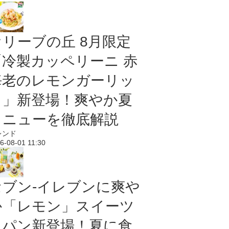
オリーブの丘 8月限定
「冷製カッペリーニ 赤
海老のレモンガーリッ
ク」新登場！爽やか夏
メニューを徹底解説
レンド
6-08-01 11:30
セブン‐イレブンに爽や
か「レモン」スイーツ
＆パン新登場！夏に食