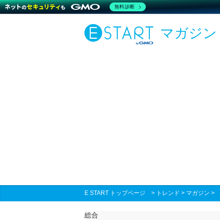
無料診断
マガジン
E START トップページ
>
トレンド
>
マガジン
総合