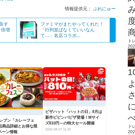
情報提供元：
ぷれにゅー
良す
ファミマがまたやってくれた！
さ倍増
「行列並ばなくていいなん
て…」名店コラボ...
ト
202
ピザハット「ハットの日」8月は
新作ビビンバピザ登場！Mサイ
イレブン「カレーフェ
ズ810円～の特大セール開催
5品商品詳細とお得な限
ト
2026-08-07 11:30
202
ペーン情報