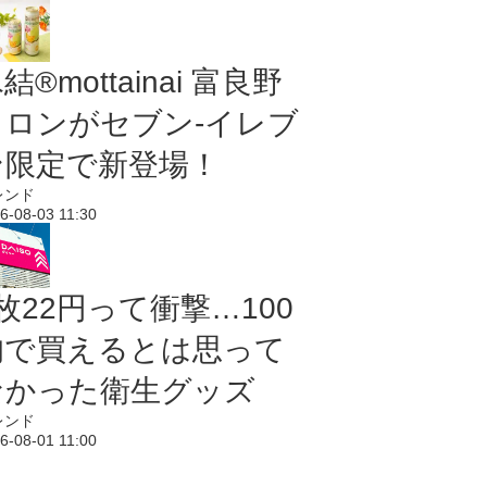
結®mottainai 富良野
メロンがセブン‐イレブ
ン限定で新登場！
レンド
6-08-03 11:30
枚22円って衝撃…100
均で買えるとは思って
なかった衛生グッズ
レンド
6-08-01 11:00