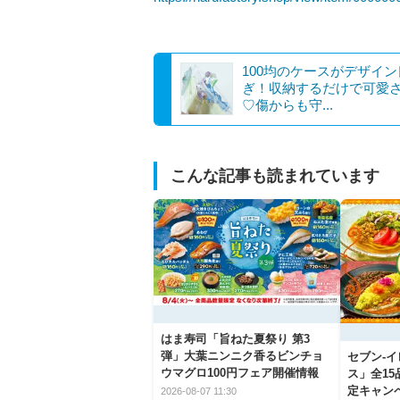
100均のケースがデザイン
ぎ！収納するだけで可愛
♡傷からも守...
こんな記事も読まれています
はま寿司「旨ねた夏祭り 第3
弾」大葉ニンニク香るビンチョ
セブン‐
ウマグロ100円フェア開催情報
ス」全1
定キャン
2026-08-07 11:30