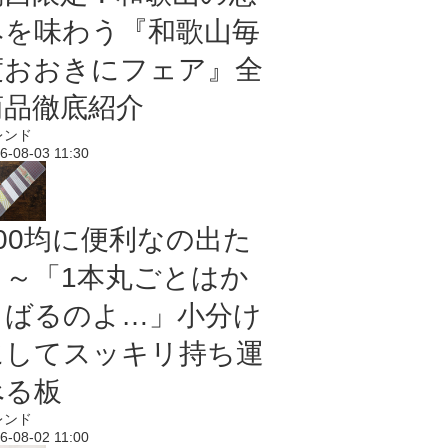
みを味わう『和歌山毎
度おおきにフェア』全
商品徹底紹介
レンド
6-08-03 11:30
100均に便利なの出た
よ～「1本丸ごとはか
さばるのよ…」小分け
にしてスッキリ持ち運
べる板
レンド
6-08-02 11:00