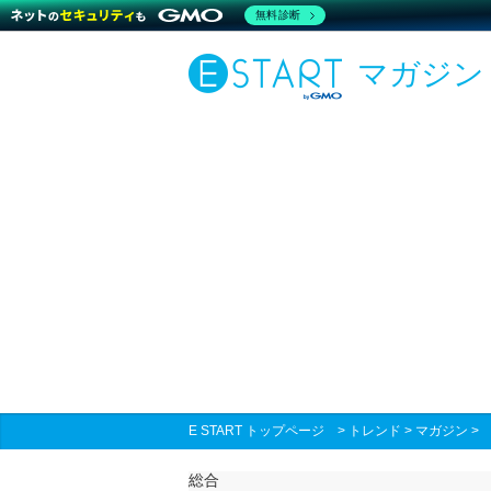
無料診断
マガジン
E START トップページ
>
トレンド
>
マガジン
総合