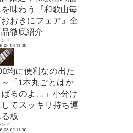
みを味わう『和歌山毎
度おおきにフェア』全
商品徹底紹介
レンド
6-08-03 11:30
100均に便利なの出た
よ～「1本丸ごとはか
さばるのよ…」小分け
にしてスッキリ持ち運
べる板
レンド
6-08-02 11:00