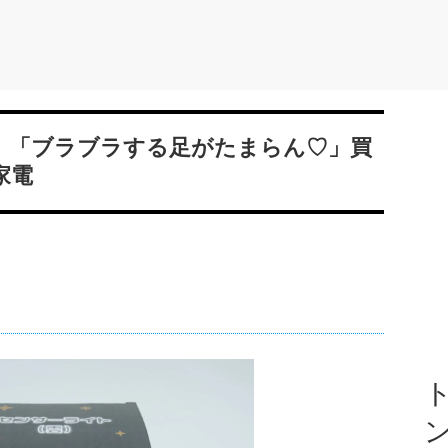
た！「ブラブラする足がたまらん♡」買
家電
ト