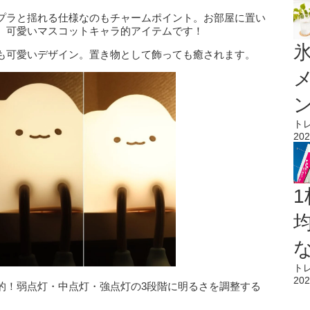
プラと揺れる仕様なのもチャームポイント。お部屋に置い
、可愛いマスコットキャラ的アイテムです！
氷
も可愛いデザイン。置き物として飾っても癒されます。
ト
202
1
ト
202
的！弱点灯・中点灯・強点灯の3段階に明るさを調整する