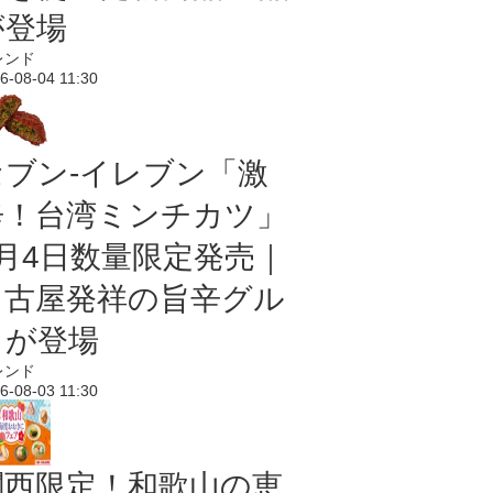
が登場
レンド
6-08-04 11:30
セブン-イレブン「激
辛！台湾ミンチカツ」
8月4日数量限定発売｜
名古屋発祥の旨辛グル
メが登場
レンド
6-08-03 11:30
関西限定！和歌山の恵