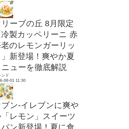
オリーブの丘 8月限定
「冷製カッペリーニ 赤
海老のレモンガーリッ
ク」新登場！爽やか夏
メニューを徹底解説
レンド
6-08-01 11:30
セブン‐イレブンに爽や
か「レモン」スイーツ
＆パン新登場！夏に食