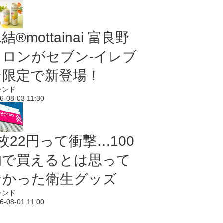
結®mottainai 富良野
メロンがセブン‐イレブ
ン限定で新登場！
レンド
6-08-03 11:30
枚22円って衝撃…100
均で買えるとは思って
なかった衛生グッズ
レンド
6-08-01 11:00