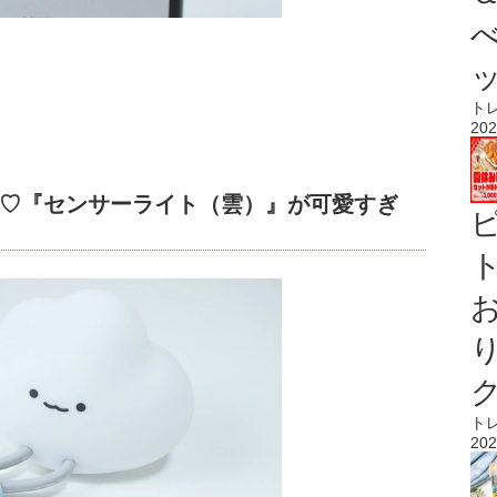
ト
202
♡『センサーライト（雲）』が可愛すぎ
ト
ト
202