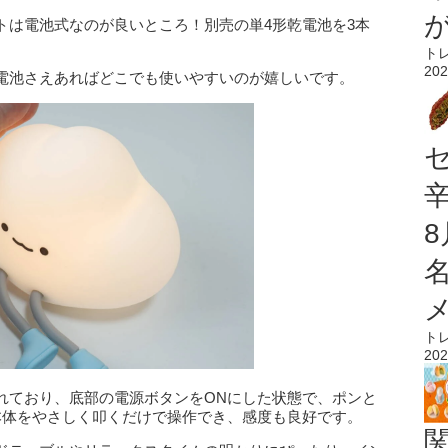
トは電池式なのが良いところ！別売の単4形乾電池を3本
ト
202
電池さえあればどこでも使いやすいのが嬉しいです。
ト
202
れており、底部の電源ボタンをONにした状態で、ポンと
本体をやさしく叩くだけで操作でき、感度も良好です。