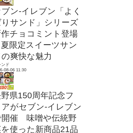
セブン‐イレブン「よく
ばりサンド」シリーズ
新作チョコミント登場
｜夏限定スイーツサン
ドの爽快な魅力
レンド
6-08-06 11:30
長野県150周年記念フ
ェアがセブン-イレブン
で開催 味噌や伝統野
菜を使った新商品21品