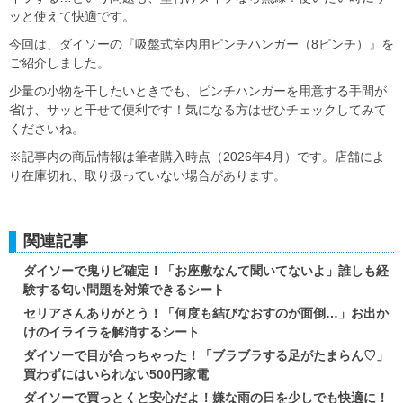
ッと使えて快適です。
今回は、ダイソーの『吸盤式室内用ピンチハンガー（8ピンチ）』を
ご紹介しました。
少量の小物を干したいときでも、ピンチハンガーを用意する手間が
省け、サッと干せて便利です！気になる方はぜひチェックしてみて
くださいね。
※記事内の商品情報は筆者購入時点（2026年4月）です。店舗によ
り在庫切れ、取り扱っていない場合があります。
関連記事
ダイソーで鬼りピ確定！「お座敷なんて聞いてないよ」誰しも経
験する匂い問題を対策できるシート
セリアさんありがとう！「何度も結びなおすのが面倒…」お出か
けのイライラを解消するシート
ダイソーで目が合っちゃった！「ブラブラする足がたまらん♡」
買わずにはいられない500円家電
ダイソーで買っとくと安心だよ！嫌な雨の日を少しでも快適に！