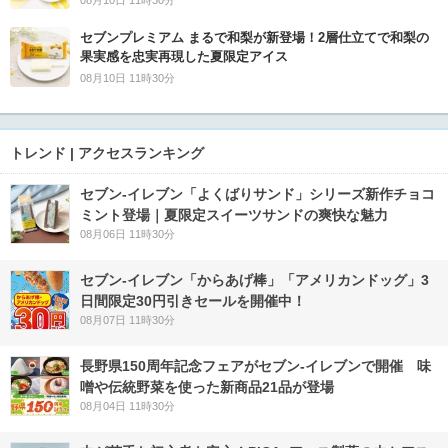
08月10日 11時30分
セブンプレミアム まるで和梨が新登場！2層仕立てで和梨の
果実感を忠実再現した夏限定アイス
08月10日 11時30分
トレンド | アクセスランキング
セブン‐イレブン「よくばりサンド」シリーズ新作チョコ
ミント登場｜夏限定スイーツサンドの爽快な魅力
08月06日 11時30分
セブン‐イレブン「からあげ棒」「アメリカンドッグ」3
日間限定30円引きセールを開催中！
08月07日 11時30分
長野県150周年記念フェアがセブン-イレブンで開催 味
噌や伝統野菜を使った新商品21品が登場
08月04日 11時30分