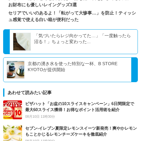
お財布にも優しいレイングッズ3選
セリアでいいのあるよ！「転がって大惨事…」を防止！ティッシ
ュ感覚で使える白い箱が便利だった
「気づいたらレジ向かってた…」「一度触ったら
沼る！」ちょっと変わった...
京都の湧き水を使った特別な一杯、B STORE
KYOTOが提供開始
あわせて読みたい記事
ピザハット「お盆の10スライスキャンペーン」6日間限定で
最大60スライス獲得！お得なポイント活用術を紹介
08月10日 11時30分
セブン‐イレブン夏限定レモンスイーツ新発売！爽やかレモン
もことかじるレモンチーズケーキを徹底紹介