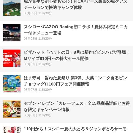
虫が苦手な初心者も安心！PICA×アース製薬の虫ケアス
テーションで快適キャンプ体験
08月05日 11時30分
スシロー×GAZOO Racing初コラボ！夏休み限定ミニカ
ー付きメニュー登場
08月08日 11時30分
ピザハット「ハットの日」8月は新作ビビンバピザ登場！
Mサイズ810円～の特大セール開催
08月07日 11時30分
はま寿司「旨ねた夏祭り 第3弾」大葉ニンニク香るビン
チョウマグロ100円フェア開催情報
08月07日 11時30分
セブン‐イレブン「カレーフェス」全15品商品詳細とお得
な限定キャンペーン情報
08月07日 11時30分
110円から！スシロー夏の大とろ＆ジャンボとろサーモ