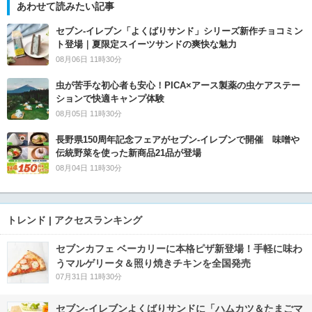
あわせて読みたい記事
セブン‐イレブン「よくばりサンド」シリーズ新作チョコミン
ト登場｜夏限定スイーツサンドの爽快な魅力
08月06日 11時30分
虫が苦手な初心者も安心！PICA×アース製薬の虫ケアステー
ションで快適キャンプ体験
08月05日 11時30分
長野県150周年記念フェアがセブン-イレブンで開催 味噌や
伝統野菜を使った新商品21品が登場
08月04日 11時30分
トレンド | アクセスランキング
セブンカフェ ベーカリーに本格ピザ新登場！手軽に味わ
うマルゲリータ＆照り焼きチキンを全国発売
07月31日 11時30分
セブン‐イレブンよくばりサンドに「ハムカツ＆たまごマ