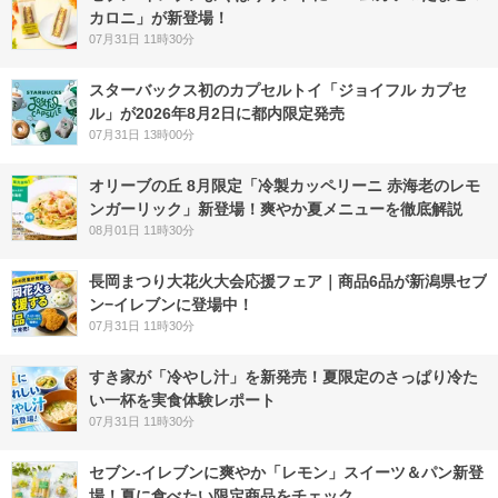
カロニ」が新登場！
07月31日 11時30分
スターバックス初のカプセルトイ「ジョイフル カプセ
ル」が2026年8月2日に都内限定発売
07月31日 13時00分
オリーブの丘 8月限定「冷製カッペリーニ 赤海老のレモ
ンガーリック」新登場！爽やか夏メニューを徹底解説
08月01日 11時30分
長岡まつり大花火大会応援フェア｜商品6品が新潟県セブ
ン−イレブンに登場中！
07月31日 11時30分
すき家が「冷やし汁」を新発売！夏限定のさっぱり冷た
い一杯を実食体験レポート
07月31日 11時30分
セブン‐イレブンに爽やか「レモン」スイーツ＆パン新登
場！夏に食べたい限定商品をチェック