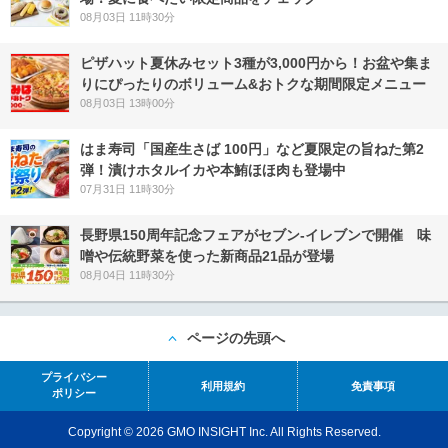
08月03日 11時30分
ピザハット夏休みセット3種が3,000円から！お盆や集ま
りにぴったりのボリューム&おトクな期間限定メニュー
08月03日 13時00分
はま寿司「国産生さば 100円」など夏限定の旨ねた第2
弾！漬けホタルイカや本鮪ほほ肉も登場中
07月31日 11時30分
長野県150周年記念フェアがセブン-イレブンで開催 味
噌や伝統野菜を使った新商品21品が登場
08月04日 11時30分
ページの先頭へ
プライバシー
利用規約
免責事項
ポリシー
Copyright © 2026 GMO INSIGHT Inc. All Rights Reserved.