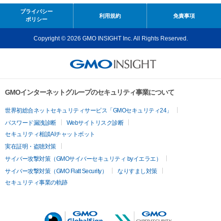
プライバシー
利用規約
免責事項
ポリシー
Copyright © 2026 GMO INSIGHT Inc. All Rights Reserved.
GMOインターネットグループのセキュリティ事業について
世界初総合ネットセキュリティサービス「GMOセキュリティ24」
パスワード漏洩診断
Webサイトリスク診断
セキュリティ相談AIチャットボット
実在証明・盗聴対策
サイバー攻撃対策（GMOサイバーセキュリティ byイエラエ）
サイバー攻撃対策（GMO Flatt Security）
なりすまし対策
セキュリティ事業の軌跡