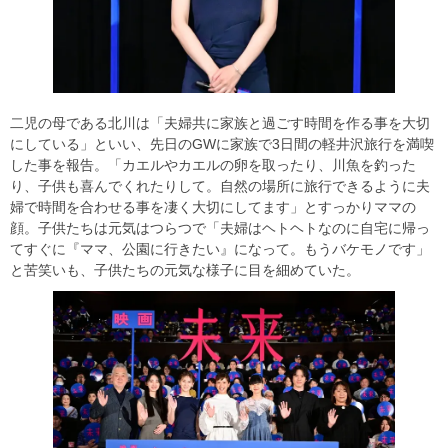
二児の母である北川は「夫婦共に家族と過ごす時間を作る事を大切
にしている」といい、先日のGWに家族で3日間の軽井沢旅行を満喫
した事を報告。「カエルやカエルの卵を取ったり、川魚を釣った
り、子供も喜んでくれたりして。自然の場所に旅行できるように夫
婦で時間を合わせる事を凄く大切にしてます」とすっかりママの
顔。子供たちは元気はつらつで「夫婦はヘトヘトなのに自宅に帰っ
てすぐに『ママ、公園に行きたい』になって。もうバケモノです」
と苦笑いも、子供たちの元気な様子に目を細めていた。