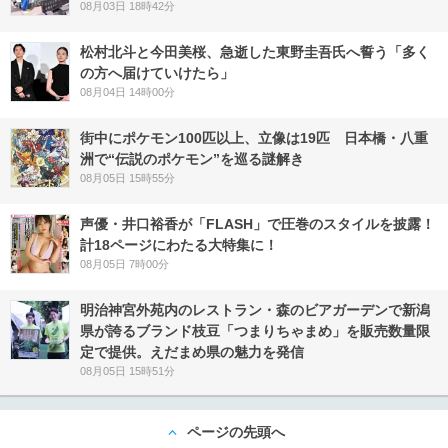
08月03日 18時42分
松村北斗と今田美桜、急逝した東野圭吾氏へ誓う「多く
の方へ届けていけたら」
08月04日 14時00分
街中にポケモン100匹以上、立像は19匹 日本橋・八重
洲で“伝説のポケモン”を巡る謎解き
08月05日 15時55分
声優・井口裕香が「FLASH」で圧巻のスタイルを披露！
計18ページにわたる大特集に！
08月05日 7時00分
明治神宮外苑内のレストラン・森のビアガーデンで新潟
県が誇るブランド枝豆「つまりちゃまめ」を販売数量限
定で提供。えだまめ県の魅力を発信
08月05日 15時51分
ページの先頭へ