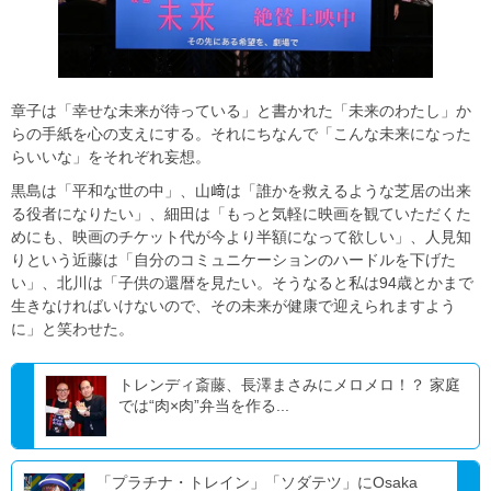
章子は「幸せな未来が待っている」と書かれた「未来のわたし」か
らの手紙を心の支えにする。それにちなんで「こんな未来になった
らいいな」をそれぞれ妄想。
黒島は「平和な世の中」、山﨑は「誰かを救えるような芝居の出来
る役者になりたい」、細田は「もっと気軽に映画を観ていただくた
めにも、映画のチケット代が今より半額になって欲しい」、人見知
りという近藤は「自分のコミュニケーションのハードルを下げた
い」、北川は「子供の還暦を見たい。そうなると私は94歳とかまで
生きなければいけないので、その未来が健康で迎えられますよう
に」と笑わせた。
トレンディ斎藤、長澤まさみにメロメロ！？ 家庭
では“肉×肉”弁当を作る...
「プラチナ・トレイン」「ソダテツ」にOsaka