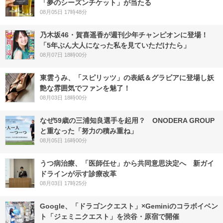
「夢のシーズンチケット」が当たる
08月05日 17時48分
乃木坂46・賀喜遥香が週刊少年チャンピオンに登場！
「5年ぶん大人になった私を見ていただけたら」
08月07日 18時00分
東雲うみ、「スピリッツ」の表紙＆グラビアに登場し妖
艶な雰囲気でファンを魅了！
08月03日 18時00分
なぜ59歳の三浦知良選手を起用？ ONODERA GROUP
と重なった「努力の積み重ね」
08月05日 16時00分
うつ病治療、「医師任せ」から共同意思決定へ 新ガイ
ドラインが示す診療改革
08月03日 17時25分
Google、「ドラゴンクエスト」×Geminiのコラボイベン
ト「ジェミニクエスト」を渋谷・原宿で開催