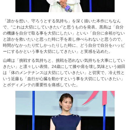
「誰かを想い、守ろうとする気持ち」を深く描いた本作にちなん
で、“これは大切にしていきたい”と思うものを発表。黒島は「自分
の機嫌を自分で取る事を大切にしたい」といい「自分に余裕がない
と誰かを救いたいと思った時に手を差し伸べられないと思うので、
時間がなかったり忙しかったりした時に、どう自分で自分をハッピ
ーにするかという事を大切にしてきたい」と実感を込めた。
山﨑は「挑戦する気持ちと、挑戦を恐れない気持ちを大事にしてい
きたい」と凛々しい表情。24歳にして膝や肩を壊し気味という細田
は「体のメンテナンスは大切にしていきたい」と切実で、冷え性と
いう近藤も「血行が心臓を動かすという事を大切にしていきたい」
とボディメンテの重要性を痛感していた。