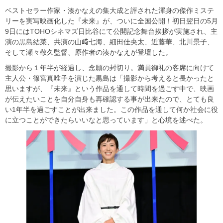
ベストセラー作家・湊かなえの集大成と評された渾身の傑作ミステ
リーを実写映画化した『未来』が、ついに全国公開！初日翌日の5月
9日にはTOHOシネマズ日比谷にて公開記念舞台挨拶が実施され、主
演の黒島結菜、共演の山﨑七海、細田佳央太、近藤華、北川景子、
そして瀬々敬久監督、原作者の湊かなえが登壇した。
撮影から１年半が経過し、念願の封切り。満員御礼の客席に向けて
主人公・篠宮真唯子を演じた黒島は「撮影から考えると長かったと
思いますが、『未来』という作品を通して時間を過ごす中で、映画
が伝えたいことを自分自身も再確認する事が出来たので、とても良
い1年半を過ごすことが出来ました。この作品を通して何か社会に役
に立つことができたらいいなと思っています」と心境を述べた。