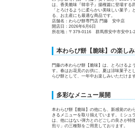
は、香美脆味『韓非子』揚権篇に登場する
「とろけるように柔らかい美味しい菓子」
る、お土産にも最適な商品です。
店舗名：わらび餅専門店 門藤 安中店
開店日：2026年6月6日
所在地：〒379-0116 群馬県安中市安中1-24
本わらび餅【脆味】の楽しみ
門藤の本わらび餅【脆味】は、とろけるよ
す。春はお花見のお供に、夏は涼味菓子と
らび餅として、一年中お楽しみいただけま
多彩なメニュー展開
本わらび餅【脆味】の他にも、新感覚のわらび
きるメニューを取り揃えています。ミシュ
は、他にはない弾力とのどごしの良さが特
煎り」の三種類をご用意しております。