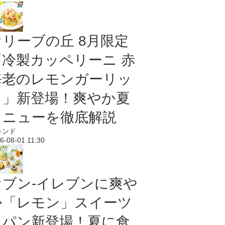
オリーブの丘 8月限定
「冷製カッペリーニ 赤
海老のレモンガーリッ
ク」新登場！爽やか夏
メニューを徹底解説
レンド
6-08-01 11:30
セブン‐イレブンに爽や
か「レモン」スイーツ
＆パン新登場！夏に食