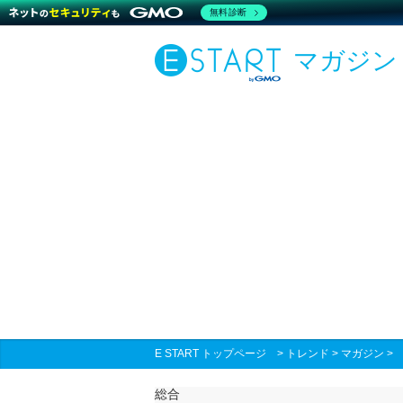
無料診断
マガジン
E START トップページ
>
トレンド
>
マガジン
総合