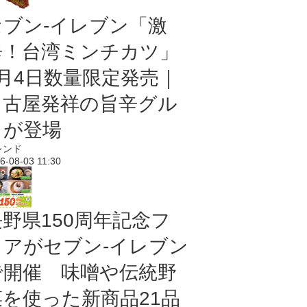
セブン-イレブン「激
辛！台湾ミンチカツ」
8月4日数量限定発売｜
名古屋発祥の旨辛グル
メが登場
レンド
6-08-03 11:30
長野県150周年記念フ
ェアがセブン-イレブン
で開催 味噌や伝統野
菜を使った新商品21品