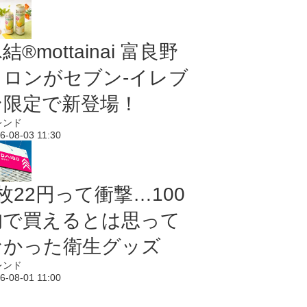
結®mottainai 富良野
メロンがセブン‐イレブ
ン限定で新登場！
レンド
6-08-03 11:30
枚22円って衝撃…100
均で買えるとは思って
なかった衛生グッズ
レンド
6-08-01 11:00