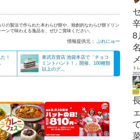
わりの製法で作られた本わらび餅や、独創的なわらび餅ドリン
シーンで味わえる逸品を、ぜひご賞味ください。
情報提供元：
ぷれにゅー
れた！
東武百貨店 池袋本店で「チョコ
ん
ミントハント！」開催、100種類
ト
以上のグ...
202