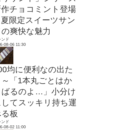
新作チョコミント登場
｜夏限定スイーツサン
ドの爽快な魅力
レンド
6-08-06 11:30
100均に便利なの出た
よ～「1本丸ごとはか
さばるのよ…」小分け
にしてスッキリ持ち運
べる板
レンド
6-08-02 11:00