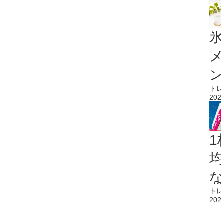
氷
ト
202
1
ト
202