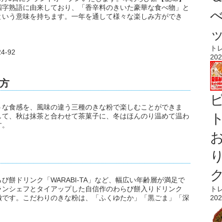
四字熟語に由来しており、「香辛料のきいた豪華な食べ物」と
という意味を持ちます。一年を通して様々な楽しみ方ができ
ト
-92
202
方
うな食感を、風味の違う三種のきな粉で楽しむことができま
ト
して、秋は抹茶と合わせて茶菓子に、冬はほんのり温めて温わ
す。
餅ドリンク「WARABI-TA」など、幅広い年齢層が満足で
ランシェフとタイアップした自信作のわらび餅入りドリンク
ト
徴です。こだわりのきな粉は、「ふくゆたか」「黒ごま」「深
202