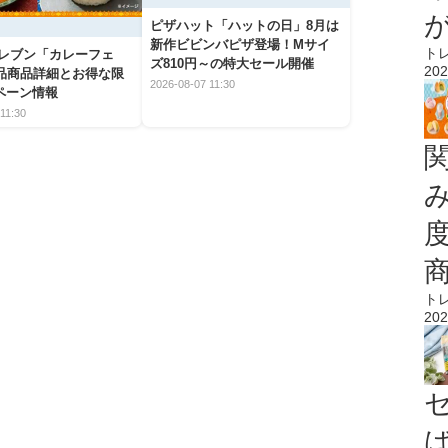
ピザハット「ハットの日」8月は
新作ビビンバピザ登場！Mサイ
ト
イレブン「カレーフェ
ズ810円～の特大セール開催
202
5品商品詳細とお得な限
2026-08-07 11:30
ペーン情報
11:30
ト
202