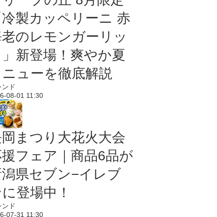
「冷製カッペリーニ 赤
海老のレモンガーリッ
ク」新登場！爽やか夏
メニューを徹底解説
レンド
6-08-01 11:30
長岡まつり大花火大会
応援フェア｜商品6品が
新潟県セブン−イレブ
ンに登場中！
レンド
6-07-31 11:30