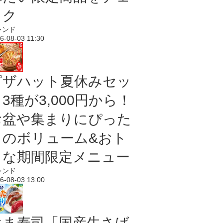
ック
レンド
6-08-03 11:30
ピザハット夏休みセッ
3種が3,000円から！
お盆や集まりにぴった
りのボリューム&おト
クな期間限定メニュー
レンド
6-08-03 13:00
はま寿司「国産生さば