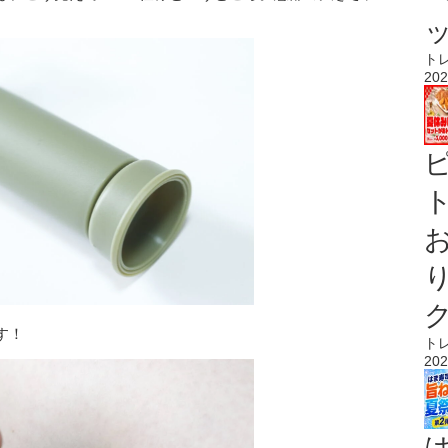
ト
202
ト
す！
ト
202