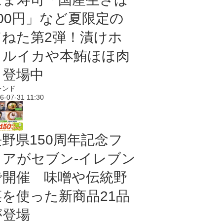
100円」など夏限定の
旨ねた第2弾！漬けホ
タルイカや本鮪ほほ肉
も登場中
レンド
6-07-31 11:30
長野県150周年記念フ
ェアがセブン-イレブン
で開催 味噌や伝統野
菜を使った新商品21品
が登場