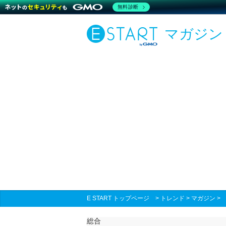
無料診断
マガジン
E START トップページ
>
トレンド
>
マガジン
総合