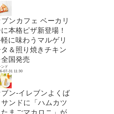
セブンカフェ ベーカリ
ーに本格ピザ新登場！
手軽に味わうマルゲリ
ータ＆照り焼きチキン
を全国発売
レンド
6-07-31 11:30
セブン‐イレブンよくば
りサンドに「ハムカツ
＆たまごマカロニ」が