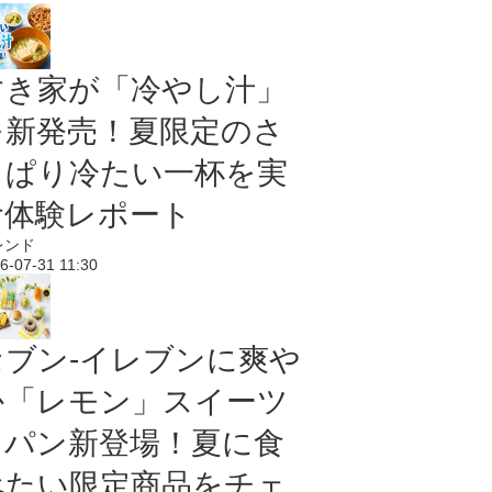
すき家が「冷やし汁」
を新発売！夏限定のさ
っぱり冷たい一杯を実
食体験レポート
レンド
6-07-31 11:30
セブン‐イレブンに爽や
か「レモン」スイーツ
＆パン新登場！夏に食
べたい限定商品をチェ