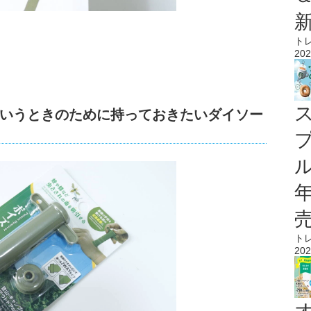
ト
202
いうときのために持っておきたいダイソー
ル
ト
202