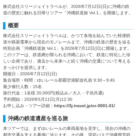
株式会社スリージェイトラベルが、2026年7月12日(日)に沖縄の鉄
道の歴史に触れる日帰りツアー「沖縄鉄道旅 Vol.1」を開催します。
概要
株式会社スリージェイトラベルは、かつて各地を結んでいた軽便鉄
道や路面電車から現在のモノレールまで、沖縄の鉄道の歴史を辿る
特別企画「沖縄鉄道旅 Vol.1」を2026年7月12日(日)に開催します。
このツアーは、鉄道網が限られる沖縄において、鉄道に特化した珍
しい企画であり、過去から未来へと続く沖縄の交通について考える
きっかけを提供します。
開催日：2026年7月12日(日)
集合場所・時間：ゆいレール那覇空港駅改札前 9:30～9:45
最少催行人数：15名
旅行代金：1名様 20,000円(税込み／大人・子供共通)
予約開始：2026年5月11日(月)12:30
お申し込み・ツアー詳細：
https://3j-travel.jp/or-0001-01/
沖縄の鉄道遺産を巡る旅
本ツアーでは、まずゆいレールの車両基地を見学し、現在の沖縄の
都市交通を支える裏側に迫ります。その後、貸切バスで沖縄県営鉄