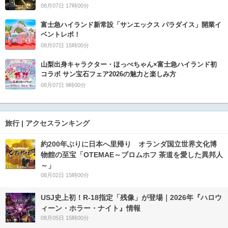
08月07日 17時00分
富士急ハイランド新常設「サンエックス パラダイス」開業イ
ベントレポ！
08月07日 15時00分
山梨出身キャラクター・ほっぺちゃん×富士急ハイランド初
コラボ サン宝石フェア2026の魅力と楽しみ方
08月07日 9時00分
旅行 | アクセスランキング
約200年ぶりに日本へ里帰り オランダ国立世界文化博
物館の至宝「OTEMAE～ブロムホフ 茶道を愛した異邦人
～」
08月02日 15時00分
USJ史上初！R-18指定「残像」が登場｜2026年『ハロウ
ィーン・ホラー・ナイト』情報
08月05日 15時00分