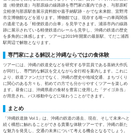
道（軽便鉄道）与那原線の線路跡を専門家の案内で歩き、与那原町
立軽便与那原駅舎展示資料館や嘉手納駅跡・かでな未来館、宜野湾
市立博物館などを巡ります。博物館では、現存する唯一の車両関係
の遺産である「軽便鉄道の台車」を見学できます。浦添市内の線路
跡に展示されている軽便鉄道のレールも見学し、沖縄の鉄道の歴史
を多角的に体感します。ツアーは2019年開業の最新駅、てだこ浦西
駅周辺で解散となります。
専門家による解説と沖縄ならではの食体験
ツアーには、沖縄の鉄道史などを研究する学芸員である喜納大作氏
が同行し、専門的な解説を交えながら全行程を案内します。これに
より、鉄道ファンだけでなく、沖縄の歴史や地域交通、まちづくり
に関心のある方々も、初めての方でも分かりやすくツアーを楽しめ
ます。昼食には、沖縄県産の食材を豊富に使用した「デイゴ弁当」
が用意され、バス移動中などに味わうことができます。
まとめ
「沖縄鉄道旅 Vol.1」は、沖縄の鉄道の過去、現在、そして未来へと
続く構想に触れることができる貴重な体験ツアーです。沖縄の新た
な魅力を発見し、交通の未来について考える機会となるでしょう。