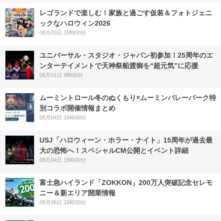
レゴランドで楽しむ！家族と過ごす仮装＆フォトジェニ
ックなハロウィン2026
08月03日 15時00分
ユニバーサル・スタジオ・ジャパン初参加！25周年のエ
ンターテイメントで天神祭船渡御を“超元気”に応援
08月01日 9時00分
ムーミントロール冬のぬくもり×ムーミンバレーパーク特
別コラボ開催情報まとめ
08月04日 15時00分
USJ「ハロウィーン・ホラー・ナイト」15周年が過去最
大の恐怖へ！スペシャルCM公開とイベント詳細
08月04日 15時00分
富士急ハイランド「ZOKKON」200万人突破記念セレモ
ニー＆新エリア開業情報
08月06日 16時00分