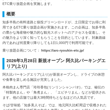
ETC乗り放題企画を実施します。
概要
知多半島の有料道路と猿投グリーンロードが、土日限定でお得に利
用できるETC乗り放題企画が実施されます。この企画は、知多半島
の豊かな海産物や魅力的な観光スポットへのアクセスを促進し、そ
の魅力をより深く知ってもらうことを目的としています。対象路線
内であれば何度乗り降りしても1日1,000円で利用可能です。
乗り放題企画について：
https://arc-ryoukin-etc.jp/
2026年3月28日 新規オープン 阿久比パーキングエ
リア(上り)
阿久比パーキングエリア(上り)が新規オープンし、ドライブの休憩
や食事を楽しめる施設が充実しました。
本格肉まん専門店「玲玲香包(リンリンシャンバオ)」では、秘伝の
「特製肉まん」や「角煮まん」、「エビチリまん」などが提供され
ます。他の店舗では最大3時間待ちとなるほどの人気店です。
そば/甘味処「知多美人そば」では、地元阿久比町周辺で収穫された