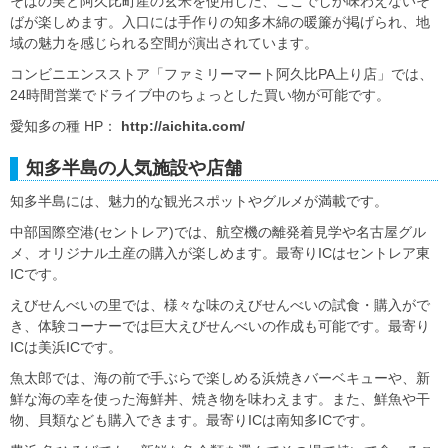
そばの実と阿久比町産の玄米を使用した、ここでしか味わえないそ
ばが楽しめます。入口には手作りの知多木綿の暖簾が掲げられ、地
域の魅力を感じられる空間が演出されています。
コンビニエンスストア「ファミリーマート阿久比PA上り店」では、
24時間営業でドライブ中のちょっとした買い物が可能です。
愛知多の種 HP：
http://aichita.com/
知多半島の人気施設や店舗
知多半島には、魅力的な観光スポットやグルメが満載です。
中部国際空港(セントレア)では、航空機の離発着見学や名古屋グル
メ、オリジナル土産の購入が楽しめます。最寄りICはセントレア東
ICです。
えびせんべいの里では、様々な味のえびせんべいの試食・購入がで
き、体験コーナーでは巨大えびせんべいの作成も可能です。最寄り
ICは美浜ICです。
魚太郎では、海の前で手ぶらで楽しめる浜焼きバーベキューや、新
鮮な海の幸を使った海鮮丼、焼き物を味わえます。また、鮮魚や干
物、貝類なども購入できます。最寄りICは南知多ICです。