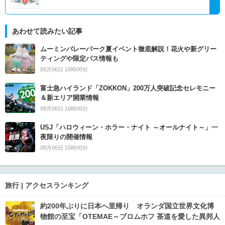
あわせて読みたい記事
ムーミンバレーパーク夏イベント徹底解説！花火や新グリー
ティングや限定パス情報も
08月06日 16時00分
富士急ハイランド「ZOKKON」200万人突破記念セレモニー
＆新エリア開業情報
08月06日 16時00分
USJ「ハロウィーン・ホラー・ナイト ～オールナイト～」一
夜限りの開催情報
08月06日 15時00分
旅行 | アクセスランキング
約200年ぶりに日本へ里帰り オランダ国立世界文化博
物館の至宝「OTEMAE～ブロムホフ 茶道を愛した異邦人