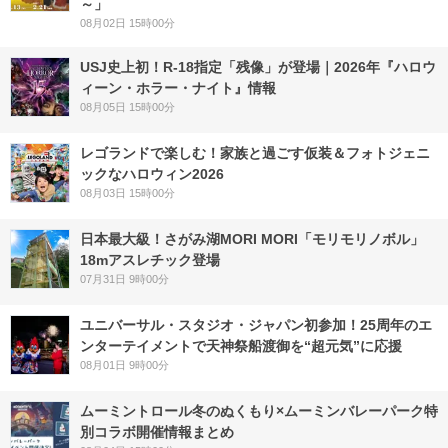
～」
08月02日 15時00分
USJ史上初！R-18指定「残像」が登場｜2026年『ハロウ
ィーン・ホラー・ナイト』情報
08月05日 15時00分
レゴランドで楽しむ！家族と過ごす仮装＆フォトジェニ
ックなハロウィン2026
08月03日 15時00分
日本最大級！さがみ湖MORI MORI「モリモリノボル」
18mアスレチック登場
07月31日 9時00分
ユニバーサル・スタジオ・ジャパン初参加！25周年のエ
ンターテイメントで天神祭船渡御を“超元気”に応援
08月01日 9時00分
ムーミントロール冬のぬくもり×ムーミンバレーパーク特
別コラボ開催情報まとめ