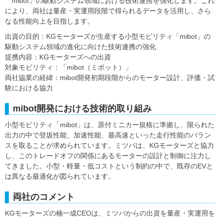
「mibot」の駆動システム領域における技術連携を強化します。これ
により、両社は量産・実運用段階で得られるデータを活用し、さら
なる性能向上を目指します。
出資の目的：KGモーターズが生産する小型モビリティ「mibot」の
駆動システム領域の進化に向けた技術連携の強化
提携内容：KGモーターズへの出資
対象モビリティ：「mibot（ミボット）」
両社協業の経緯：mibot開発初期段階からのモーター設計、評価・試
験における協力
mibot開発における技術的取り組み
小型モビリティ「mibot」は、原付ミニカー規格に準拠し、限られた
出力の中で登坂性能、加速性能、最高速といった走行性能のバラン
スを取ることが求められています。ミツバは、KGモーターズと協力
し、このトレードオフの関係にあるモーターの設計と制御に注力し
てきました。小型・軽量・低コストという制約の中で、既存のEVと
は異なる最適化が図られています。
両社のコメント
KGモーターズの楠一成CEOは、ミツバからの出資を量産・実運用を