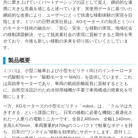
共に磨き上げていくパートナーシップの証として捉え、継続的な連
携に大きな意義を感じると述べています。実使用データに基づいた
継続的な改善により、ユーザーにとって快適な移動体験の実現を目
指します。ミツバの日野貞実社長は、KGモーターズの知見とミツバ
のモーター技術の融合が、「安心・安全」な移動の実現、地域社会
の移動課題解決、そして脱炭素社会の実現に貢献できると期待を寄
せており、今後も新しい移動の未来を切り拓いていくとしていま
す。
製品概要
ミツバは、小型二輪車および小型モビリティ向けのインナーロータ
ー式駆動モーター「駆動モーター MA01」を提供しています。これ
は高効率モーターであり、車両の航続距離延長に貢献するととも
に、自然空冷設計のため冷却用補機が不要で車両構成の簡素化を可
能にします。
一方、KGモーターズの小型モビリティ「mibot」は、「クルマは大
きすぎる」という課題に対し、日常の移動に必要な機能に最適化さ
れた一人乗りの電動ミニカーです。全長2,485mm、全幅1,140mm、
全高1,470mm、車両重量約470kgのコンパクトで軽量なボディを持
ち、日常の“ワンマイル”移動を効率的にサポートします。原付ミニ