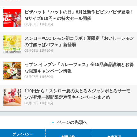
ピザハット「ハットの日」8月は新作ビビンバピザ登場！
Mサイズ810円～の特大セール開催
08月07日 11時30分
スシロー×C.C.レモン初コラボ！夏限定「おいしーレモン
の甘酸っぱパフェ」新登場
08月09日 11時30分
セブン‐イレブン「カレーフェス」全15品商品詳細とお得
な限定キャンペーン情報
08月07日 11時30分
110円から！スシロー夏の大とろ＆ジャンボとろサーモ
ンが登場―期間限定寿司キャンペーンまとめ
08月07日 11時30分
ページの先頭へ
プライバシー