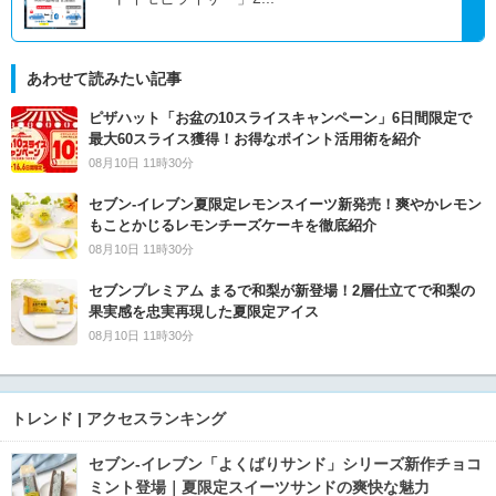
あわせて読みたい記事
ピザハット「お盆の10スライスキャンペーン」6日間限定で
最大60スライス獲得！お得なポイント活用術を紹介
08月10日 11時30分
セブン‐イレブン夏限定レモンスイーツ新発売！爽やかレモン
もことかじるレモンチーズケーキを徹底紹介
08月10日 11時30分
セブンプレミアム まるで和梨が新登場！2層仕立てで和梨の
果実感を忠実再現した夏限定アイス
08月10日 11時30分
トレンド | アクセスランキング
セブン‐イレブン「よくばりサンド」シリーズ新作チョコ
ミント登場｜夏限定スイーツサンドの爽快な魅力