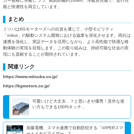
カー規格に準拠しつつ、航続距離約100km、冷暖房完備で、走行性
能と快適性を両立しています。
まとめ
ミツバはKGモーターズへの出資を通じて、小型モビリティ
「mibot」の駆動システム開発における協業を深化させます。両社は
連携を強化し、実証データを活用しながら、より高性能で快適な移
動体験の実現を目指します。この取り組みは、持続可能な社会の実
現にも貢献することが期待されています。
関連リンク
https://www.mitsuba.co.jp/
https://kgmotors.co.jp/
可愛いけど大丈夫…？と思いきや優秀！意外な使
い方もできる100均キッチ...
加藤電機、スマホ連携で自動防犯する「iVIPERスマ
ートイモビライザー」2...