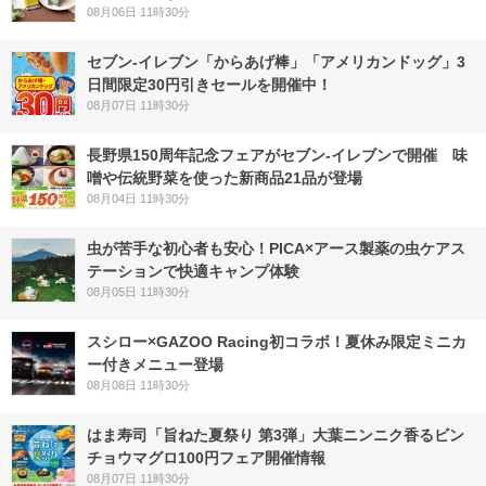
08月06日 11時30分
セブン‐イレブン「からあげ棒」「アメリカンドッグ」3
日間限定30円引きセールを開催中！
08月07日 11時30分
長野県150周年記念フェアがセブン-イレブンで開催 味
噌や伝統野菜を使った新商品21品が登場
08月04日 11時30分
虫が苦手な初心者も安心！PICA×アース製薬の虫ケアス
テーションで快適キャンプ体験
08月05日 11時30分
スシロー×GAZOO Racing初コラボ！夏休み限定ミニカ
ー付きメニュー登場
08月08日 11時30分
はま寿司「旨ねた夏祭り 第3弾」大葉ニンニク香るビン
チョウマグロ100円フェア開催情報
08月07日 11時30分