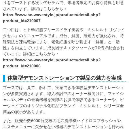
りをブーストする次世代セラムで、来場者限定のお得な特典も用意
されています。詳細はこちらから：
https://www.be-wavestyle.jp/products/detail.php?
product_id=210007
二つ目は、ヒト幹細胞フリーズドライ美容液「ミシレルト リヴァイ
タセル」のリニューアルです。成分、鮮度、浸透力が強化され、特
殊製法と凍結乾燥により、老化細胞を呼び覚ます「鮮度」と「活
性」を両立しています。成長因子＆エクソソームが10倍※配合され
ています。詳細はこちらから：
https://www.be-wavestyle.jp/products/detail.php?
product_id=210006
体験型デモンストレーションで製品の魅力を実感
ブースでは、見て、触れて、実感できる体験型デモンストレーショ
ンが多数実施されます。導入検討中のオーナー様向けに、フェイシ
ャルやボディの最新機器を実際のお肌で体験できるコーナーや、ビ
ーウェイブのオリジナル化粧品ブランド「ミシレルト」シリーズ全
商品の展示があります。
また、販売台数6000台突破の毛穴洗浄機ハイドロスプラッシュや、
エステメニューに欠かせない機器のデモンストレーションも行われ