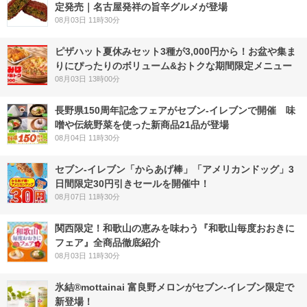
定発売｜名古屋発祥の旨辛グルメが登場
08月03日 11時30分
ピザハット夏休みセット3種が3,000円から！お盆や集ま
りにぴったりのボリューム&おトクな期間限定メニュー
08月03日 13時00分
長野県150周年記念フェアがセブン-イレブンで開催 味
噌や伝統野菜を使った新商品21品が登場
08月04日 11時30分
セブン‐イレブン「からあげ棒」「アメリカンドッグ」3
日間限定30円引きセールを開催中！
08月07日 11時30分
関西限定！和歌山の恵みを味わう『和歌山毎度おおきに
フェア』全商品徹底紹介
08月03日 11時30分
氷結®mottainai 富良野メロンがセブン‐イレブン限定で
新登場！