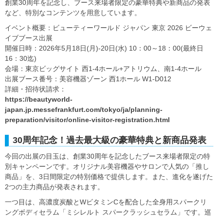
創業30周年を記念し、ブース来場者限定の豪華特典や新商品の発表
など、特別なコンテンツを用意しています。
イベント概要：ビューティーワールド ジャパン 東京 2026 ビーウェ
イブブース出展
開催日時：2026年5月18日(月)-20日(水) 10：00～18：00(最終日
16：30迄)
会場：東京ビッグサイト 西1-4ホール+アトリウム、南1-4ホール
出展ブース番号：美容機器ゾーン 西1ホール W1-D012
詳細・招待状請求：
https://beautyworld-
japan.jp.messefrankfurt.com/tokyo/ja/planning-
preparation/visitor/online-visitor-registration.html
30周年記念！過去最大級の豪華特典と新商品発表
今回の出展の目玉は、創業30周年を記念したブース来場者限定の特
別キャンペーンです。オリジナル美容機器やサロンで人気の「推し
商品」を、3日間限定の特別価格で提供します。また、進化を遂げた
2つの主力商品が発表されます。
一つ目は、高濃度炭酸とWビタミンCを配合した全身用スパークリ
ングボディセラム「ミシレルト スパークラッシュセラム」です。巡