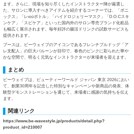
ます。さらに、現場を知り尽くしたインストラクター陣が厳選し
た、サロンに導入すべきアイテムを紹介するコーナーでは、「ボニ
ックス」「レιούボトル」「ハイドロジェリーマスク」「D.O.Cスキ
ンケア」「スピケア」といった国内外のサロン専売ブランド化粧品
も幅広く展示されます。毎年好評の腸活ドリンクの試飲サービスも
提供されます。
ブースは、ビーウェイブのアイコンであるフレンチブルドッグ「ア
レ支配人」の巨大バルーンが目印で、春色のピンクに彩られた華や
かな空間で、明るく元気なインストラクターが来場者を迎えます。
まとめ
ビーウェイブは、ビューティーワールド ジャパン 東京 2026におい
て、創業30周年を記念した特別なキャンペーンや新商品の発表、体
験型デモンストレーションを通じて、来場者に感謝の気持ちを伝え
ます。
関連リンク
https://www.be-wavestyle.jp/products/detail.php?
product_id=210007