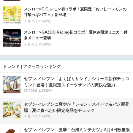
スシロー×C.C.レモン初コラボ！夏限定「おいしーレモンの
甘酸っぱパフェ」新登場
08月09日 11時30分
スシロー×GAZOO Racing初コラボ！夏休み限定ミニカー付
きメニュー登場
08月08日 11時30分
トレンド | アクセスランキング
セブン‐イレブン「よくばりサンド」シリーズ新作チョコ
ミント登場｜夏限定スイーツサンドの爽快な魅力
08月06日 11時30分
セブン‐イレブンに爽やか「レモン」スイーツ＆パン新登
場！夏に食べたい限定商品をチェック
08月03日 11時30分
セブン-イレブン「激辛！台湾ミンチカツ」8月4日数量限