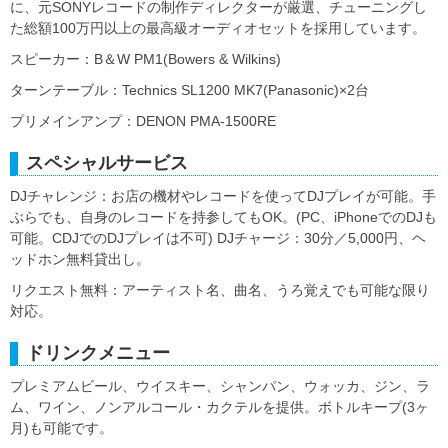
に、元SONYレコードの制作ディレクターが厳選、チューニングし
た総額100万円以上の最高級オーディオセットを採用しています。
スピーカー：B＆W PM1(Bowers & Wilkins)
ターンテーブル：Technics SL1200 MK7(Panasonic)×2台
プリメインアンプ：DENON PMA-1500RE
スペシャルサービス
DJチャレンジ：お店の機材やレコードを使ってDJプレイが可能。手
ぶらでも、自身のレコードを持参してもOK。(PC、iPhoneでのDJも
可能。CDJでのDJプレイは不可) DJチャージ：30分／5,000円、ヘ
ッドホン無料貸出し。
リクエスト無料：アーティスト名、曲名、うろ覚えでも可能な限り
対応。
ドリンクメニュー
プレミアムビール、ウイスキー、シャンパン、ウォッカ、ジン、ラ
ム、ワイン、ノンアルコール・カクテルを提供。ボトルキープ(3ヶ
月)も可能です。