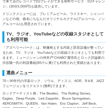
で来て店のレコードでDJプレイができる有料サービス「DJチャレン
ジ」(30分5,000円)も提供しています。
ドリンクメニューには、プレミアムビール、ウイスキー、シャンパ
ンなどの他、曲名にちなんだオリジナルカクテル(アルコール、ノン
アルコール)も用意されています。
TV、ラジオ、YouTubeなどの収録スタジオとして
も利用可能
「アズベリーパーク」は、映像映えする内装と防音設備が整ってい
るため、TV、ラジオ、YouTubeなどの収録スタジオとしても利用で
きます。ミュージシャンの仲井戸“CHABO”麗市氏とロック評論家の
渋谷陽一氏の対談番組(BSテレ東)でも利用された実績があります。
選曲メニュー
70～90年代の洋楽ロック、ソウル、ディスコ、AOR、R＆B、JAZZ
フュージョンをリクエスト(無料)できます。
ロックアーティスト例：The Beatles、The Rolling Stones、
Eagles、Deep Purple、Led Zeppelin、Bruce Springsteen、
AEROSMITH、QUEEN、Van Halen、Eric Clapton、Jeff Beck、