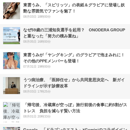
東雲うみ、「スピリッツ」の表紙＆グラビアに登場し妖
艶な雰囲気でファンを魅了！
08月03日 18時00分
なぜ59歳の三浦知良選手を起用？ ONODERA GROUP
と重なった「努力の積み重ね」
08月05日 16時00分
東雲うみが「ヤングキング」のグラビアで泡まみれに！
その他のPPEメンバーも登場！
07月31日 19時00分
うつ病治療、「医師任せ」から共同意思決定へ 新ガイ
ドラインが示す診療改革
08月03日 17時25分
「帰宅後、冷蔵庫が空っぽ」旅行前後の食事に約5割がス
トレス 負担を減らす賢い方法
08月01日 20時33分
Google、「ドラゴンクエスト」×Geminiのコラボイベン