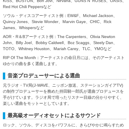
KISS、BOSTON、Bon Jovi、Nirvana、GUNS N' ROSES、OASIS、
Red Hot Chili Peppersなど
ソウル・ディスコアーティスト例：EW&F、Michael Jackson、
Quincy Jones、Stevie Wonder、Marvin Gaye、CHIC、Rick
James、Whispersなど
AOR・R＆Bアーティスト例：The Carpenters、Olivia Newton
John、Billy Joel、Bobby Caldwell、Boz Scaggs、Steely Dan、
TOTO、Whitney Houston、Mariah Carey、TLC、YMOなど
RIP Of The Month：アーティストの命日月には、そのアーティスト
ゆかりの曲を多く選曲します。
音楽プロデューサーによる選曲
元ラジオ・TV局(J-WAVE、ニッポン放送、ステーションガイアTV)
の制作プロデューサーを務めた持田騎一郎氏が選曲プロデュースを
手がけています。ラジオ局で培ったリスナー目線の分かりやすく、
楽しい選曲をモットーとしています。
最高級オーディオセットによるサウンド
ロック、ソウル、ディスコをパワフルに、きらびやかに鳴らすため