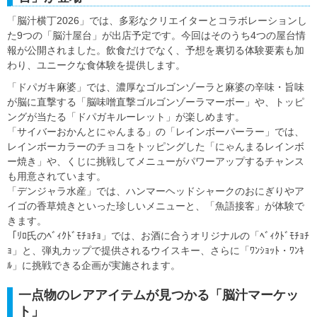
「脳汁横丁2026」では、多彩なクリエイターとコラボレーションし
た9つの「脳汁屋台」が出店予定です。今回はそのうち4つの屋台情
報が公開されました。飲食だけでなく、予想を裏切る体験要素も加
わり、ユニークな食体験を提供します。
「ドパガキ麻婆」では、濃厚なゴルゴンゾーラと麻婆の辛味・旨味
が脳に直撃する「脳味噌直撃ゴルゴンゾーラマーボー」や、トッピ
ングが当たる「ドパガキルーレット」が楽しめます。
「サイバーおかんとにゃんまる」の「レインボーパーラー」では、
レインボーカラーのチョコをトッピングした「にゃんまるレインボ
ー焼き」や、くじに挑戦してメニューがパワーアップするチャンス
も用意されています。
「デンジャラ水産」では、ハンマーヘッドシャークのおにぎりやア
イゴの香草焼きといった珍しいメニューと、「魚語接客」が体験で
きます。
「ﾘﾛ氏のﾍﾞｨｸﾄﾞﾓﾁｮﾁｮ」では、お酒に合うオリジナルの「ﾍﾞｨｸﾄﾞﾓﾁｮﾁ
ｮ」と、弾丸カップで提供されるウイスキー、さらに「ﾜﾝｼｮｯﾄ・ﾜﾝｷ
ﾙ」に挑戦できる企画が実施されます。
一点物のレアアイテムが見つかる「脳汁マーケッ
ト」