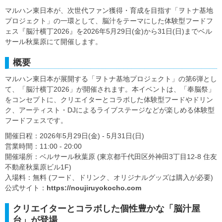
マルハン東日本が、次世代ファン獲得・育成を目指す「ヲトナ基地
プロジェクト」の一環として、脳汁をテーマにした体験型フードフ
ェス『脳汁横丁2026』を2026年5月29日(金)から31日(日)までベル
サール秋葉原にて開催します。
概要
マルハン東日本が展開する「ヲトナ基地プロジェクト」の第6弾とし
て、「脳汁横丁2026」が開催されます。本イベントは、「奉脳祭」
をコンセプトに、クリエイターとコラボした体験型フードやドリン
ク、アーティスト・DJによるライブステージなどが楽しめる体験型
フードフェスです。
開催日程：2026年5月29日(金) - 5月31日(日)
営業時間：11:00 - 20:00
開催場所：ベルサール秋葉原 (東京都千代田区外神田3丁目12-8 住友
不動産秋葉原ビル1F)
入場料：無料 (フード、ドリンク、オリジナルグッズは購入が必要)
公式サイト：
https://noujiruyokocho.com
クリエイターとコラボした個性豊かな「脳汁屋
台」が登場