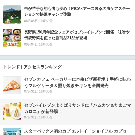
虫が苦手な初心者も安心！PICA×アース製薬の虫ケアステー
ションで快適キャンプ体験
08月05日 11時30分
長野県150周年記念フェアがセブン-イレブンで開催 味噌や
伝統野菜を使った新商品21品が登場
08月04日 11時30分
トレンド | アクセスランキング
セブンカフェ ベーカリーに本格ピザ新登場！手軽に味わ
うマルゲリータ＆照り焼きチキンを全国発売
07月31日 11時30分
セブン‐イレブンよくばりサンドに「ハムカツ＆たまごマ
カロニ」が新登場！
07月31日 11時30分
スターバックス初のカプセルトイ「ジョイフル カプセ