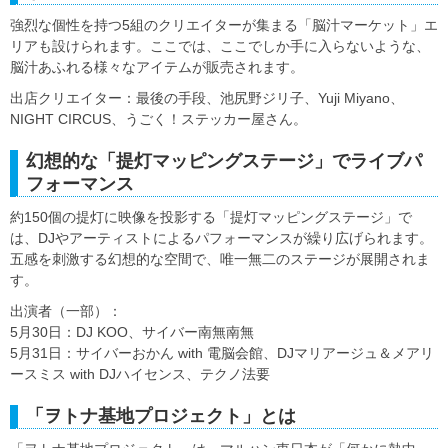
強烈な個性を持つ5組のクリエイターが集まる「脳汁マーケット」エ
リアも設けられます。ここでは、ここでしか手に入らないような、
脳汁あふれる様々なアイテムが販売されます。
出店クリエイター：最後の手段、池尻野ジリ子、Yuji Miyano、
NIGHT CIRCUS、うごく！ステッカー屋さん。
幻想的な「提灯マッピングステージ」でライブパ
フォーマンス
約150個の提灯に映像を投影する「提灯マッピングステージ」で
は、DJやアーティストによるパフォーマンスが繰り広げられます。
五感を刺激する幻想的な空間で、唯一無二のステージが展開されま
す。
出演者（一部）：
5月30日：DJ KOO、サイバー南無南無
5月31日：サイバーおかん with 電脳会館、DJマリアージュ＆メアリ
ースミス with DJハイセンス、テクノ法要
「ヲトナ基地プロジェクト」とは