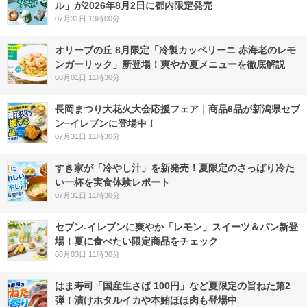
ル」が2026年8月2日に都内限定発売
07月31日 13時00分
オリーブの丘 8月限定「冷製カッペリーニ 赤海老のレモ
ンガーリック」新登場！爽やか夏メニューを徹底解説
08月01日 11時30分
長岡まつり大花火大会応援フェア｜商品6品が新潟県セブ
ン−イレブンに登場中！
07月31日 11時30分
すき家が「冷やし汁」を新発売！夏限定のさっぱり冷た
い一杯を実食体験レポート
07月31日 11時30分
セブン‐イレブンに爽やか「レモン」スイーツ＆パン新登
場！夏に食べたい限定商品をチェック
08月03日 11時30分
はま寿司「国産生さば 100円」など夏限定の旨ねた第2
弾！漬けホタルイカや本鮪ほほ肉も登場中