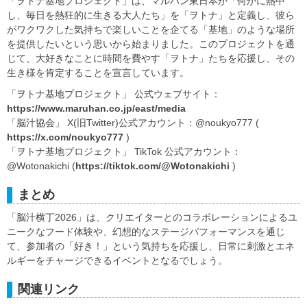
「ヲトナ基地プロジェクト」は、マルハン東日本が「何かに熱中
し、毎日を熱狂的に生きる大人たち」を「ヲトナ」と定義し、彼ら
がワクワクした気持ちで楽しいことを企てる「基地」のような場所
を提供したいという思いから始まりました。このプロジェクトを通
じて、大好きなことに時間を費やす「ヲトナ」たちを応援し、その
生き様を肯定することを宣言しています。
「ヲトナ基地プロジェクト」 公式ウェブサイト：
https://www.maruhan.co.jp/east/media
「脳汁協会」 X(旧Twitter)公式アカウント：@noukyo777 (
https://x.com/noukyo777
)
「ヲトナ基地プロジェクト」 TikTok 公式アカウント：
@Wotonakichi (
https://tiktok.com/@Wotonakichi
)
まとめ
「脳汁横丁2026」は、クリエイターとのコラボレーションによるユ
ニークなフード体験や、幻想的なステージパフォーマンスを通じ
て、参加者の「好き！」という気持ちを応援し、日常に刺激とエネ
ルギーをチャージできるイベントとなるでしょう。
関連リンク