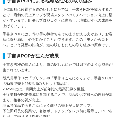
手書きPOPによる地域活性化の取り組み
下仁田町に位置する道の駅しもにたでは、手書きPOPを導入するこ
とで、店舗の売上アップや現場スタッフのモチベーション向上に繋
がっています。町長もプロジェクトに参画し、地域活性化の成果を
上げています。
手書きPOPには、作り手の気持ちをそのまま伝える力があり、お客
様に寄り添い、心を動かすことができます。この「モノからコト
へ」という発想の転換が、道の駅しもにたの取り組みの原点です。
手書きPOPが生んだ成果
手書きPOPの導入により、道の駅しもにたでは以下のような成果が
生まれています。
従業員手作りの「プリン」や「手作りこんにゃく」が、手書きPOP
の効果で売上298％増の大ヒット商品に。
2025年には、月間売上が前年比で最高記録を更新。
全従業員がPOP作成に参加することで、商品やお客様への理解が深
まり、接客の質が向上。
地元特産品であるこんにゃく商品の売上が大幅アップ。
下仁田町長の発案で、名物ポテトチップをレジ前に展示し、POPを
活用して売り場活性化に貢献。