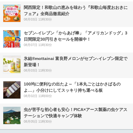
関西限定！和歌山の恵みを味わう『和歌山毎度おおきに
フェア』全商品徹底紹介
08月03日 11時30分
セブン‐イレブン「からあげ棒」「アメリカンドッグ」3
日間限定30円引きセールを開催中！
08月07日 11時30分
氷結®mottainai 富良野メロンがセブン‐イレブン限定で
新登場！
08月03日 11時30分
100均に便利なの出たよ～「1本丸ごとはかさばるの
よ…」小分けにしてスッキリ持ち運べる板
08月02日 11時00分
虫が苦手な初心者も安心！PICA×アース製薬の虫ケアス
テーションで快適キャンプ体験
08月05日 11時30分