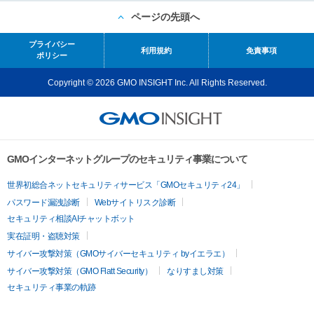
ページの先頭へ
プライバシー
利用規約
免責事項
ポリシー
Copyright © 2026 GMO INSIGHT Inc. All Rights Reserved.
GMOインターネットグループのセキュリティ事業について
世界初総合ネットセキュリティサービス「GMOセキュリティ24」
パスワード漏洩診断
Webサイトリスク診断
セキュリティ相談AIチャットボット
実在証明・盗聴対策
サイバー攻撃対策（GMOサイバーセキュリティ byイエラエ）
サイバー攻撃対策（GMO Flatt Security）
なりすまし対策
セキュリティ事業の軌跡