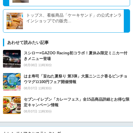
トップス、看板商品「ケーキサンド」の公式オンラ
インショップでの販売...
あわせて読みたい記事
スシロー×GAZOO Racing初コラボ！夏休み限定ミニカー付
きメニュー登場
08月08日 11時30分
はま寿司「旨ねた夏祭り 第3弾」大葉ニンニク香るビンチョ
ウマグロ100円フェア開催情報
08月07日 11時30分
セブン‐イレブン「カレーフェス」全15品商品詳細とお得な限
定キャンペーン情報
08月07日 11時30分