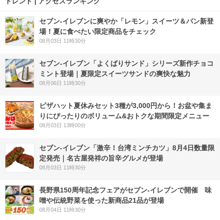
トレンド | アクセスランキング
セブン‐イレブンに爽やか「レモン」スイーツ＆パン新登
場！夏に食べたい限定商品をチェック
08月03日 11時30分
セブン‐イレブン「よくばりサンド」シリーズ新作チョコ
ミント登場｜夏限定スイーツサンドの爽快な魅力
08月06日 11時30分
ピザハット夏休みセット3種が3,000円から！お盆や集ま
りにぴったりのボリューム&おトクな期間限定メニュー
08月03日 13時00分
セブン-イレブン「激辛！台湾ミンチカツ」8月4日数量限
定発売｜名古屋発祥の旨辛グルメが登場
08月03日 11時30分
長野県150周年記念フェアがセブン-イレブンで開催 味
噌や伝統野菜を使った新商品21品が登場
08月04日 11時30分