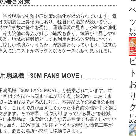
の暑さ対策
、学校現場でも熱中症対策の強化が求められています。気
は長期的に上昇傾向にあり、猛暑日の増加が続いていま
熱中症事故の発生を受け、運動環境の見直しや対策の強化
ト
、冷房設備の導入が難しい施設も多く、気温が上昇しやす
202
授業、地域の避難所としても利用される体育館において
に涼しい環境をつくるか」が課題となっています。従来の
導入にはコストがネックとなるケースも多く見られまし
ト
風機「30M FANS MOVE」
風機「30M FANS MOVE」が提案されています。本
い空間でも端から端まで風が届く点（約30m）にありま
0～15m程度であるのに対し、本製品はその約2倍の距離
より、これまで風が届きにくかった体育館の端や中央部に
防ぎます。その結果、“空気が止まっている暑さ”を軽減
ト
らに本製品は、体育館のような広い空間でも導入しやすい
202
計に加え、100V電源で使用できるため特別な電気工事が
より、必要な場所へ簡単に移動できます。