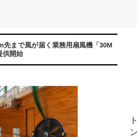
m先まで風が届く業務用扇風機「30M
で提供開始
ト