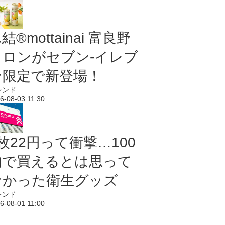
結®mottainai 富良野
メロンがセブン‐イレブ
ン限定で新登場！
レンド
6-08-03 11:30
枚22円って衝撃…100
均で買えるとは思って
なかった衛生グッズ
レンド
6-08-01 11:00