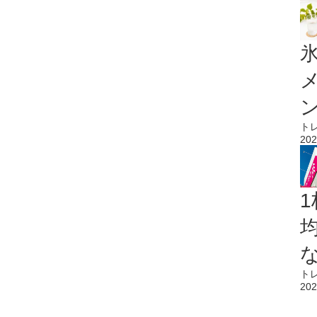
氷
ト
202
1
ト
202