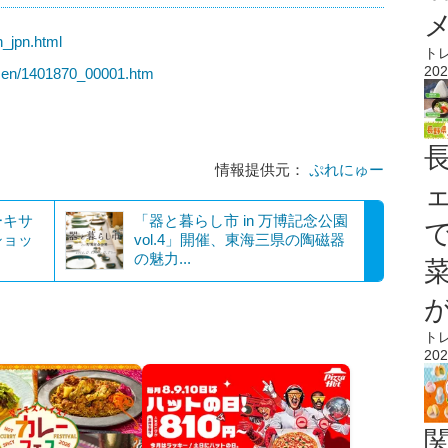
n_jpn.html
ト
202
nzen/1401870_00001.htm
情報提供元：
ぷれにゅー
ーキサ
「器と暮らし市 in 万博記念公園
ショッ
vol.4」開催、東海三県の陶磁器
の魅力...
ト
202