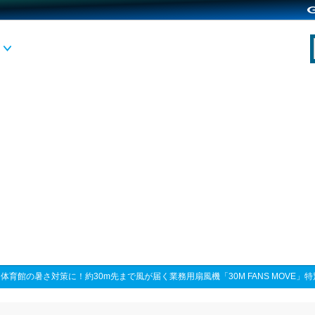
>
体育館の暑さ対策に！約30m先まで風が届く業務用扇風機「30M FANS MOVE」