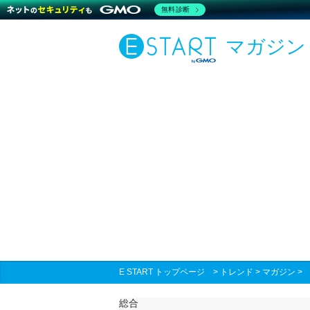
無料診断
マガジン
E START トップページ
>
トレンド
>
マガジン
総合