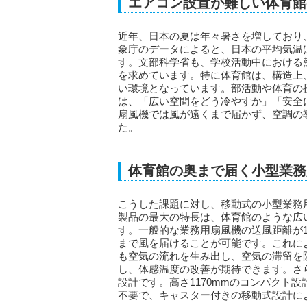
エアコン設置が難しい体育館
近年、日本の夏は年々暑さを増しており
象庁のデータによると、日本の平均気温
す。文部科学省も、学校活動中における
を求めています。特に体育館は、構造上
い環境となっています。部活動や体育の
は、「広い空間をどう冷やすか」「安全
扇風機では風が遠くまで届かず、空調の
た。
体育館の奥まで届く小型業務用扇
こうした課題に対し、移動式の小型業務用扇
製品の最大の特長は、体育館のような広
す。一般的な業務用扇風機の送風距離が1
まで風を届けることが可能です。これに
も空気の流れを生み出し、空気の滞留を
し、体感温度の改善が期待できます。さ
設計です。高さ1170mmのコンパクト設
不要で、キャスター付きの移動式設計に