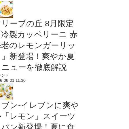
オリーブの丘 8月限定
「冷製カッペリーニ 赤
海老のレモンガーリッ
ク」新登場！爽やか夏
メニューを徹底解説
レンド
6-08-01 11:30
セブン‐イレブンに爽や
か「レモン」スイーツ
＆パン新登場！夏に食