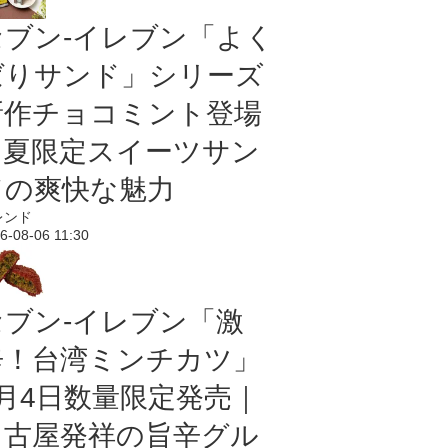
セブン‐イレブン「よく
ばりサンド」シリーズ
新作チョコミント登場
｜夏限定スイーツサン
ドの爽快な魅力
レンド
6-08-06 11:30
セブン-イレブン「激
辛！台湾ミンチカツ」
8月4日数量限定発売｜
名古屋発祥の旨辛グル