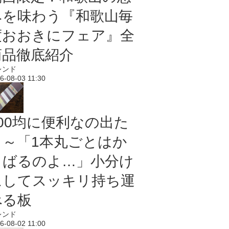
みを味わう『和歌山毎
度おおきにフェア』全
商品徹底紹介
レンド
6-08-03 11:30
100均に便利なの出た
よ～「1本丸ごとはか
さばるのよ…」小分け
にしてスッキリ持ち運
べる板
レンド
6-08-02 11:00