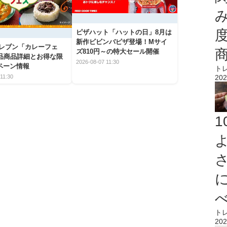
ピザハット「ハットの日」8月は
新作ビビンバピザ登場！Mサイ
イレブン「カレーフェ
ズ810円～の特大セール開催
5品商品詳細とお得な限
2026-08-07 11:30
ペーン情報
ト
11:30
202
ト
202