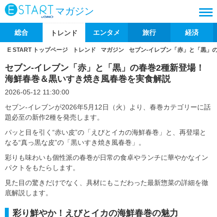
マガジン
総合
エンタメ
旅行
経済
トレンド
E START トップページ
トレンド
マガジン
セブン‐イレブン「赤」と「黒」
セブン‐イレブン「赤」と「黒」の春巻2種新登場！
海鮮春巻＆黒いすき焼き風春巻を実食解説
2026-05-12 11:30:00
セブン‐イレブンが2026年5月12日（火）より、春巻カテゴリーに話
題必至の新作2種を発売します。
パッと目を引く“赤い皮”の「えびとイカの海鮮春巻」と、再登場と
なる“真っ黒な皮”の「黒いすき焼き風春巻」。
彩りも味わいも個性派の春巻が日常の食卓やランチに華やかなイン
パクトをもたらします。
見た目の驚きだけでなく、具材にもこだわった最新惣菜の詳細を徹
底解説します。
彩り鮮やか！えびとイカの海鮮春巻の魅力