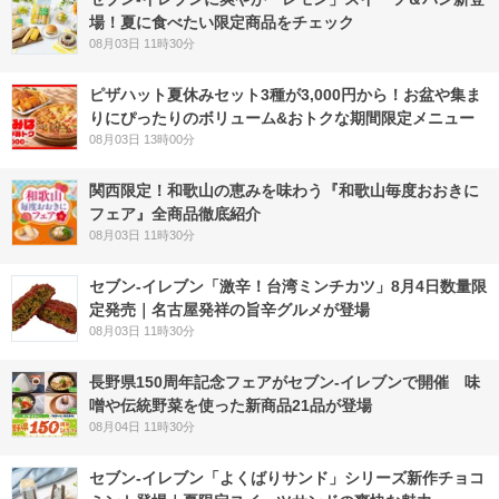
場！夏に食べたい限定商品をチェック
08月03日 11時30分
ピザハット夏休みセット3種が3,000円から！お盆や集ま
りにぴったりのボリューム&おトクな期間限定メニュー
08月03日 13時00分
関西限定！和歌山の恵みを味わう『和歌山毎度おおきに
フェア』全商品徹底紹介
08月03日 11時30分
セブン-イレブン「激辛！台湾ミンチカツ」8月4日数量限
定発売｜名古屋発祥の旨辛グルメが登場
08月03日 11時30分
長野県150周年記念フェアがセブン-イレブンで開催 味
噌や伝統野菜を使った新商品21品が登場
08月04日 11時30分
セブン‐イレブン「よくばりサンド」シリーズ新作チョコ