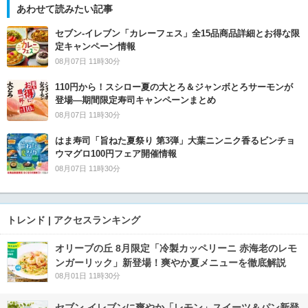
あわせて読みたい記事
セブン‐イレブン「カレーフェス」全15品商品詳細とお得な限
定キャンペーン情報
08月07日 11時30分
110円から！スシロー夏の大とろ＆ジャンボとろサーモンが
登場―期間限定寿司キャンペーンまとめ
08月07日 11時30分
はま寿司「旨ねた夏祭り 第3弾」大葉ニンニク香るビンチョ
ウマグロ100円フェア開催情報
08月07日 11時30分
トレンド | アクセスランキング
オリーブの丘 8月限定「冷製カッペリーニ 赤海老のレモ
ンガーリック」新登場！爽やか夏メニューを徹底解説
08月01日 11時30分
セブン‐イレブンに爽やか「レモン」スイーツ＆パン新登