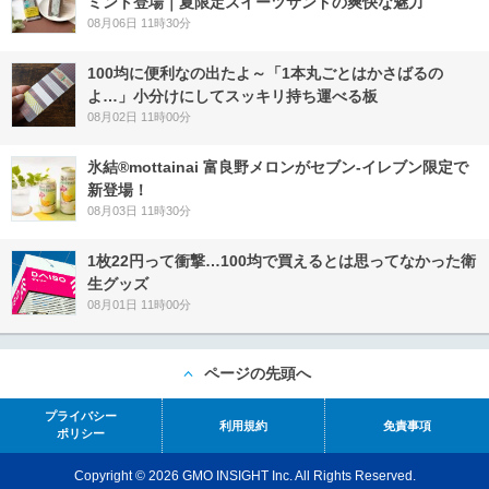
ミント登場｜夏限定スイーツサンドの爽快な魅力
08月06日 11時30分
100均に便利なの出たよ～「1本丸ごとはかさばるの
よ…」小分けにしてスッキリ持ち運べる板
08月02日 11時00分
氷結®mottainai 富良野メロンがセブン‐イレブン限定で
新登場！
08月03日 11時30分
1枚22円って衝撃…100均で買えるとは思ってなかった衛
生グッズ
08月01日 11時00分
ページの先頭へ
プライバシー
利用規約
免責事項
ポリシー
Copyright © 2026 GMO INSIGHT Inc. All Rights Reserved.