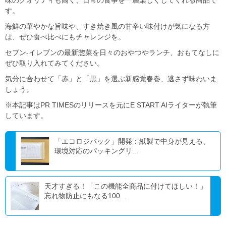
味のクオリティも高く、日常の食事を一層楽しくしてくれる商品で
す。
海鮮の華やかな旨味や、すき焼き風の甘辛い味付けが気になる方
は、ぜひ食べ比べにもチャレンジを。
セブン‐イレブンの最新惣菜を日々のおやつやランチ、おもてなしに
ぜひ取り入れてみてください。
気分に合わせて「赤」と「黒」を選ぶ新感覚春巻、逃さず味わいま
しょう。
※本記事はPR TIMESのリリースを元にE START AIライターが執筆
しています。
「エコロジパック」開発：紙製で中身が見える、
環境対応のパッキングリ...
天才すぎる！「この機能全商品に付けてほしい！」
忘れ物防止にもなる100...