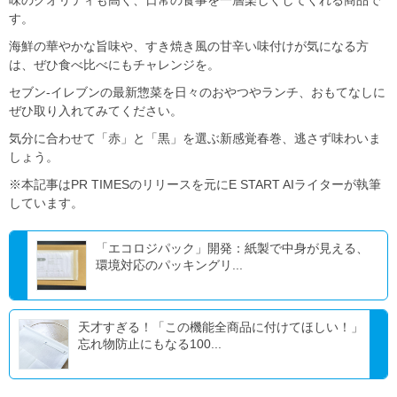
味のクオリティも高く、日常の食事を一層楽しくしてくれる商品で
す。
海鮮の華やかな旨味や、すき焼き風の甘辛い味付けが気になる方
は、ぜひ食べ比べにもチャレンジを。
セブン‐イレブンの最新惣菜を日々のおやつやランチ、おもてなしに
ぜひ取り入れてみてください。
気分に合わせて「赤」と「黒」を選ぶ新感覚春巻、逃さず味わいま
しょう。
※本記事はPR TIMESのリリースを元にE START AIライターが執筆
しています。
「エコロジパック」開発：紙製で中身が見える、
環境対応のパッキングリ...
天才すぎる！「この機能全商品に付けてほしい！」
忘れ物防止にもなる100...