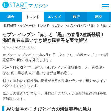
マガジン
総合
エンタメ
旅行
経済
トレンド
E START トップページ
トレンド
マガジン
セブン‐イレブン「赤」と「黒」
セブン‐イレブン「赤」と「黒」の春巻2種新登場！
海鮮春巻＆黒いすき焼き風春巻を実食解説
2026-05-12 11:30:00
セブン‐イレブンが2026年5月12日（火）より、春巻カテゴリーに話
題必至の新作2種を発売します。
パッと目を引く“赤い皮”の「えびとイカの海鮮春巻」と、再登場と
なる“真っ黒な皮”の「黒いすき焼き風春巻」。
彩りも味わいも個性派の春巻が日常の食卓やランチに華やかなイン
パクトをもたらします。
見た目の驚きだけでなく、具材にもこだわった最新惣菜の詳細を徹
底解説します。
彩り鮮やか！えびとイカの海鮮春巻の魅力