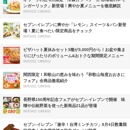
ンガーリック」新登場！爽やか夏メニューを徹底解説
08月01日 11時30分
セブン‐イレブンに爽やか「レモン」スイーツ＆パン新登
場！夏に食べたい限定商品をチェック
08月03日 11時30分
ピザハット夏休みセット3種が3,000円から！お盆や集ま
りにぴったりのボリューム&おトクな期間限定メニュー
08月03日 13時00分
関西限定！和歌山の恵みを味わう『和歌山毎度おおきに
フェア』全商品徹底紹介
08月03日 11時30分
長野県150周年記念フェアがセブン-イレブンで開催 味
噌や伝統野菜を使った新商品21品が登場
08月04日 11時30分
セブン-イレブン「激辛！台湾ミンチカツ」8月4日数量限