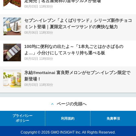
定発売｜名古屋発祥の旨辛グルメが登場
08月03日 11時30分
セブン‐イレブン「よくばりサンド」シリーズ新作チョコ
ミント登場｜夏限定スイーツサンドの爽快な魅力
08月06日 11時30分
100均に便利なの出たよ～「1本丸ごとはかさばるの
よ…」小分けにしてスッキリ持ち運べる板
08月02日 11時00分
氷結®mottainai 富良野メロンがセブン‐イレブン限定で
新登場！
08月03日 11時30分
ページの先頭へ
プライバシー
利用規約
免責事項
ポリシー
Copyright © 2026 GMO INSIGHT Inc. All Rights Reserved.