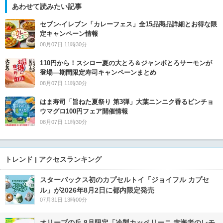
あわせて読みたい記事
セブン‐イレブン「カレーフェス」全15品商品詳細とお得な限
定キャンペーン情報
08月07日 11時30分
110円から！スシロー夏の大とろ＆ジャンボとろサーモンが
登場―期間限定寿司キャンペーンまとめ
08月07日 11時30分
はま寿司「旨ねた夏祭り 第3弾」大葉ニンニク香るビンチョ
ウマグロ100円フェア開催情報
08月07日 11時30分
トレンド | アクセスランキング
スターバックス初のカプセルトイ「ジョイフル カプセ
ル」が2026年8月2日に都内限定発売
07月31日 13時00分
オリーブの丘 8月限定「冷製カッペリーニ 赤海老のレモ