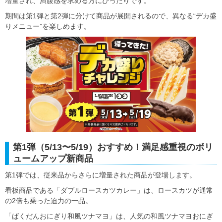
増量され、満腹感を求める方にぴったりです。
期間は第1弾と第2弾に分けて商品が展開されるので、異なる“デカ盛
りメニュー”を楽しめます。
第1弾（5/13〜5/19）おすすめ！満足感重視のボリ
ュームアップ新商品
第1弾では、従来品からさらに増量された商品が登場します。
看板商品である「ダブルロースカツカレー」は、ロースカツが通常
の2倍も乗った迫力の一品。
「ばくだんおにぎり和風ツナマヨ」は、人気の和風ツナマヨおにぎ