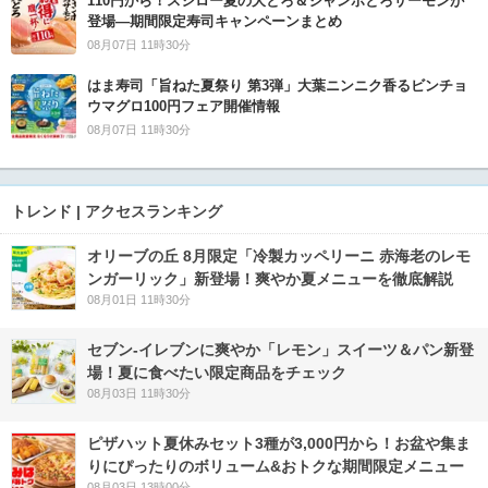
110円から！スシロー夏の大とろ＆ジャンボとろサーモンが
登場―期間限定寿司キャンペーンまとめ
08月07日 11時30分
はま寿司「旨ねた夏祭り 第3弾」大葉ニンニク香るビンチョ
ウマグロ100円フェア開催情報
08月07日 11時30分
トレンド | アクセスランキング
オリーブの丘 8月限定「冷製カッペリーニ 赤海老のレモ
ンガーリック」新登場！爽やか夏メニューを徹底解説
08月01日 11時30分
セブン‐イレブンに爽やか「レモン」スイーツ＆パン新登
場！夏に食べたい限定商品をチェック
08月03日 11時30分
ピザハット夏休みセット3種が3,000円から！お盆や集ま
りにぴったりのボリューム&おトクな期間限定メニュー
08月03日 13時00分