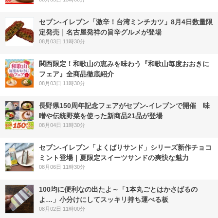
セブン-イレブン「激辛！台湾ミンチカツ」8月4日数量限
定発売｜名古屋発祥の旨辛グルメが登場
08月03日 11時30分
関西限定！和歌山の恵みを味わう『和歌山毎度おおきに
フェア』全商品徹底紹介
08月03日 11時30分
長野県150周年記念フェアがセブン-イレブンで開催 味
噌や伝統野菜を使った新商品21品が登場
08月04日 11時30分
セブン‐イレブン「よくばりサンド」シリーズ新作チョコ
ミント登場｜夏限定スイーツサンドの爽快な魅力
08月06日 11時30分
100均に便利なの出たよ～「1本丸ごとはかさばるの
よ…」小分けにしてスッキリ持ち運べる板
08月02日 11時00分