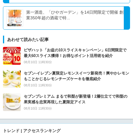
第一酒造、「ひやガーデン」を14日間限定で開催 創
業350年超の酒蔵で特...
あわせて読みたい記事
ピザハット「お盆の10スライスキャンペーン」6日間限定で
最大60スライス獲得！お得なポイント活用術を紹介
08月10日 11時30分
セブン‐イレブン夏限定レモンスイーツ新発売！爽やかレモン
もことかじるレモンチーズケーキを徹底紹介
08月10日 11時30分
セブンプレミアム まるで和梨が新登場！2層仕立てで和梨の
果実感を忠実再現した夏限定アイス
08月10日 11時30分
トレンド | アクセスランキング