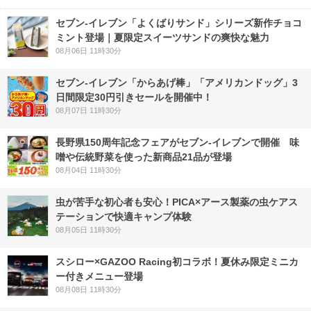
セブン‐イレブン「よくばりサンド」シリーズ新作チョコ
ミント登場｜夏限定スイーツサンドの爽快な魅力
08月06日 11時30分
セブン‐イレブン「からあげ棒」「アメリカンドッグ」3
日間限定30円引きセールを開催中！
08月07日 11時30分
長野県150周年記念フェアがセブン-イレブンで開催 味
噌や伝統野菜を使った新商品21品が登場
08月04日 11時30分
虫が苦手な初心者も安心！PICA×アース製薬の虫ケアス
テーションで快適キャンプ体験
08月05日 11時30分
スシロー×GAZOO Racing初コラボ！夏休み限定ミニカ
ー付きメニュー登場
08月08日 11時30分