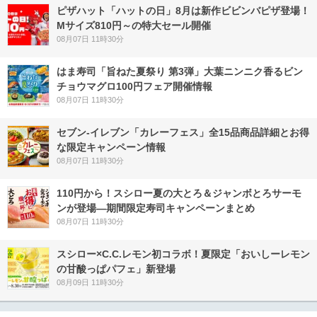
ピザハット「ハットの日」8月は新作ビビンバピザ登場！
Mサイズ810円～の特大セール開催
08月07日 11時30分
はま寿司「旨ねた夏祭り 第3弾」大葉ニンニク香るビン
チョウマグロ100円フェア開催情報
08月07日 11時30分
セブン‐イレブン「カレーフェス」全15品商品詳細とお得
な限定キャンペーン情報
08月07日 11時30分
110円から！スシロー夏の大とろ＆ジャンボとろサーモ
ンが登場―期間限定寿司キャンペーンまとめ
08月07日 11時30分
スシロー×C.C.レモン初コラボ！夏限定「おいしーレモン
の甘酸っぱパフェ」新登場
08月09日 11時30分