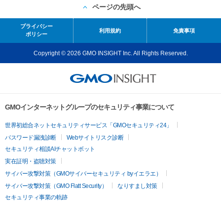
ページの先頭へ
プライバシー
利用規約
免責事項
ポリシー
Copyright © 2026 GMO INSIGHT Inc. All Rights Reserved.
GMOインターネットグループのセキュリティ事業について
世界初総合ネットセキュリティサービス「GMOセキュリティ24」
パスワード漏洩診断
Webサイトリスク診断
セキュリティ相談AIチャットボット
実在証明・盗聴対策
サイバー攻撃対策（GMOサイバーセキュリティ byイエラエ）
サイバー攻撃対策（GMO Flatt Security）
なりすまし対策
セキュリティ事業の軌跡