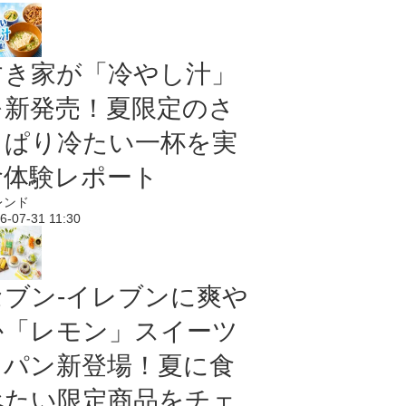
すき家が「冷やし汁」
を新発売！夏限定のさ
っぱり冷たい一杯を実
食体験レポート
レンド
6-07-31 11:30
セブン‐イレブンに爽や
か「レモン」スイーツ
＆パン新登場！夏に食
べたい限定商品をチェ