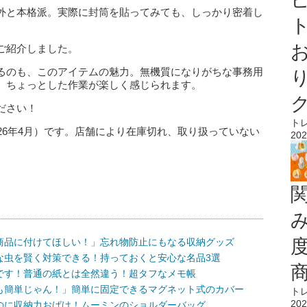
外と本格派。実際に封筒を貼ってみても、しっかり密着し
ト
ご紹介しました。
るのも、このアイテムの魅力。無機質になりがちな事務用
、ちょっとした作業が楽しく感じられます。
ださい！
ト
26年4月）です。店舗により在庫切れ、取り扱っていない
202
商品に付けてほしい！」忘れ物防止にもなる収納グッズ
な虫を賢く対策できる！持っておくと安心な名品3選
です！普通の紙とは全然違う！超タフなメモ帳
も簡単じゃん！」簡単に固定できるマグネット式のカバー
ト
202
のに収納力おばけ！ムーミンのショルダーバッグ