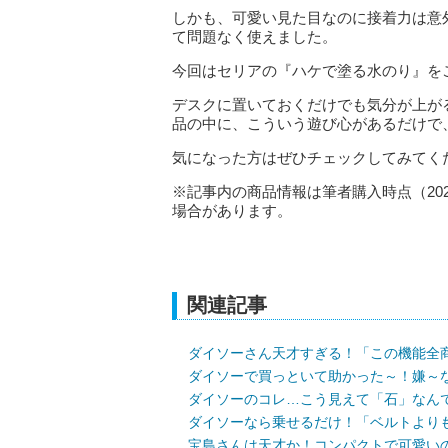
しかも、可愛い見た目なのに接着力は意
て問題なく使えました。
今回はセリアの『ハケで塗る水のり』を
デスクに置いておくだけでも気分が上が
品の中に、こういう遊び心があるだけで
気になった方はぜひチェックしてみてく
※記事内の商品情報は筆者購入時点（20
場合があります。
関連記事
ダイソーさん天才すぎる！「この機能全
ダイソーで買っといて助かった～！嫌～
ダイソーのコレ…こう見えて「石」なん
ダイソーなら乗せるだけ！「ベルトより
宝島さんは天才か！コンパクトで可愛い