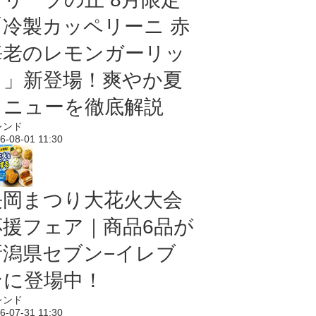
「冷製カッペリーニ 赤
海老のレモンガーリッ
ク」新登場！爽やか夏
メニューを徹底解説
レンド
6-08-01 11:30
長岡まつり大花火大会
応援フェア｜商品6品が
新潟県セブン−イレブ
ンに登場中！
レンド
6-07-31 11:30