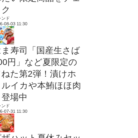
ック
レンド
6-08-03 11:30
はま寿司「国産生さば
100円」など夏限定の
旨ねた第2弾！漬けホ
タルイカや本鮪ほほ肉
も登場中
レンド
6-07-31 11:30
ピザハット夏休みセッ