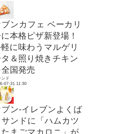
セブンカフェ ベーカリ
ーに本格ピザ新登場！
手軽に味わうマルゲリ
ータ＆照り焼きチキン
を全国発売
レンド
6-07-31 11:30
セブン‐イレブンよくば
りサンドに「ハムカツ
＆たまごマカロニ」が