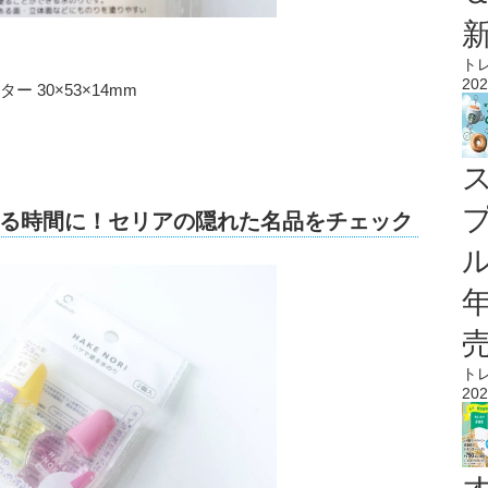
ト
202
ー 30×53×14mm
る時間に！セリアの隠れた名品をチェック
ル
ト
202