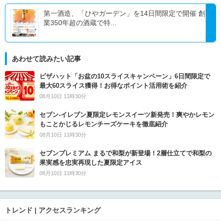
第一酒造、「ひやガーデン」を14日間限定で開催 創
業350年超の酒蔵で特...
あわせて読みたい記事
ピザハット「お盆の10スライスキャンペーン」6日間限定で
最大60スライス獲得！お得なポイント活用術を紹介
08月10日 11時30分
セブン‐イレブン夏限定レモンスイーツ新発売！爽やかレモン
もことかじるレモンチーズケーキを徹底紹介
08月10日 11時30分
セブンプレミアム まるで和梨が新登場！2層仕立てで和梨の
果実感を忠実再現した夏限定アイス
08月10日 11時30分
トレンド | アクセスランキング