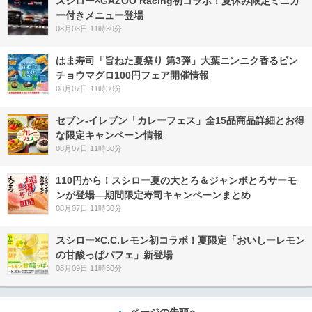
スシロー×GAZOO Racing初コラボ！夏休み限定ミニカ
ー付きメニュー登場
08月08日 11時30分
はま寿司「旨ねた夏祭り 第3弾」大葉ニンニク香るビン
チョウマグロ100円フェア開催情報
08月07日 11時30分
セブン‐イレブン「カレーフェス」全15品商品詳細とお得
な限定キャンペーン情報
08月07日 11時30分
110円から！スシロー夏の大とろ＆ジャンボとろサーモ
ンが登場―期間限定寿司キャンペーンまとめ
08月07日 11時30分
スシロー×C.C.レモン初コラボ！夏限定「おいしーレモン
の甘酸っぱパフェ」新登場
08月09日 11時30分