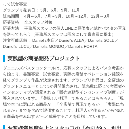
って試食審査
グランプリ発表日： 3月、6月、9月、11月
販売期間： 4月～6月、7月～9月、10月～12月、12月～3月
応募資格： 全スタッフ対象
応募方法： 事務所スタッフの個人LINEに原価表と試作パスタの写真
を送ってもらう（事務所スタッフは匿名にして審査員に提出）
注文可能店舗： Daniel's本店／Daniel's ALBA／Daniel's SOLE／
Daniel's LUCE／Daniel's MONDO／Daniel's PORTA
実践型の商品開発プロジェクト
ダニエルズパスタコンクールは、応募スタッフによるパスタ考案か
ら始まり、書類審査、試食審査、実際の店舗オペレーション確認を
経てグランプリ作品が決定されます。グランプリ作品は、全店舗の
グランドメニューとして3か月間販売され、販売数に応じて考案者へ
インセンティブが還元される「販売連動型インセンティブ制度」が
導入されています。「美味しい料理」であることはもちろん、「現
場で本当に選ばれる商品か」「全店舗で再現できるか」「実際に売
れるか」までを含めて評価することで、料理人が“作る人”から“売れ
る商品を生み出す人”へと成長することを目指しています。
お客様満足度向上とスタッフの「やりがい」創出