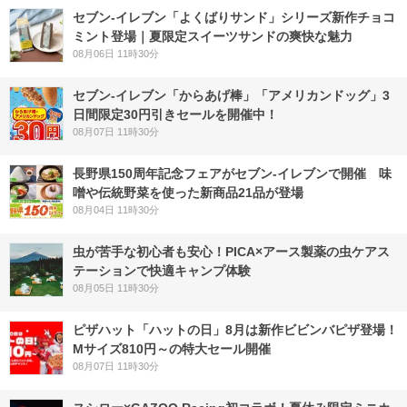
セブン‐イレブン「よくばりサンド」シリーズ新作チョコ
ミント登場｜夏限定スイーツサンドの爽快な魅力
08月06日 11時30分
セブン‐イレブン「からあげ棒」「アメリカンドッグ」3
日間限定30円引きセールを開催中！
08月07日 11時30分
長野県150周年記念フェアがセブン-イレブンで開催 味
噌や伝統野菜を使った新商品21品が登場
08月04日 11時30分
虫が苦手な初心者も安心！PICA×アース製薬の虫ケアス
テーションで快適キャンプ体験
08月05日 11時30分
ピザハット「ハットの日」8月は新作ビビンバピザ登場！
Mサイズ810円～の特大セール開催
08月07日 11時30分