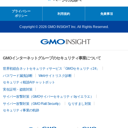
ページの先頭へ
プライバシー
利用規約
免責事項
ポリシー
Copyright © 2026 GMO INSIGHT Inc. All Rights Reserved.
GMOインターネットグループのセキュリティ事業について
世界初総合ネットセキュリティサービス「GMOセキュリティ24」
パスワード漏洩診断
Webサイトリスク診断
セキュリティ相談AIチャットボット
実在証明・盗聴対策
サイバー攻撃対策（GMOサイバーセキュリティ byイエラエ）
サイバー攻撃対策（GMO Flatt Security）
なりすまし対策
セキュリティ事業の軌跡