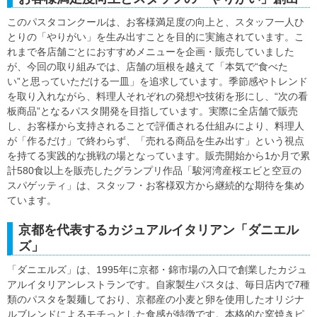
このパスタコンクールは、お客様満足度の向上と、スタッフ一人ひ
とりの「やりがい」を生み出すことを目的に実施されています。こ
れまで各店舗ごとにおすすめメニューを企画・販売していました
が、今回の取り組みでは、店舗の垣根を越えて「本気で“食べた
い”と思っていただける一皿」を追求しています。季節感やトレンド
を取り入れながら、料理人それぞれの発想や技術を形にし、“次の看
板商品”となるパスタ開発を目指しています。実際に全店舗で販売
し、お客様から支持されることで評価される仕組みにより、料理人
が「作るだけ」で終わらず、「売れる商品を生み出す」という視点
を持てる実践的な挑戦の場となっています。販売開始から1か月で累
計580食以上を販売したグランプリ作品「駿河湾産桜エビと空豆の
スパゲッティ」は、スタッフ・お客様双方から継続的な期待を集め
ています。
京都を代表するカジュアルイタリアン「ダニエル
ズ」
「ダニエルズ」は、1995年に京都・錦市場の入口で創業したカジュ
アルイタリアンレストランです。自家製生パスタは、毎日店内で7種
類のパスタを製麺しており、京都産の小麦と卵を使用したオリジナ
ルブレンドによるモチっとした食感が特徴です。本格的な窯焼きピ