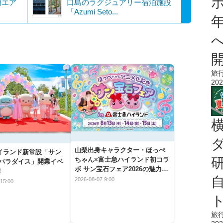
明エア
口島のラグジュアリー宿泊施設
「Azumi Seto...
旅
202
山梨出身キャラクター・ほっぺ
イランド新常設「サン
ちゃん×富士急ハイランド初コラ
 パラダイス」開業イベ
ボ サン宝石フェア2026の魅力と
！
楽しみ方
2026-08-07 9:00
15:00
旅