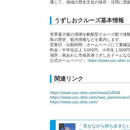
通じて、地域の歴史文化の保存・活用に貢
うずしおクルーズ基本情報
世界最大級の渦潮を帆船型クルーズ船で体
島の歴史、観光情報などを案内します。
営業日・出航時間：ホームページにて要確
料金：中学生以上 3,000円、小学生 1,50
場所：南あわじ市福良港うずしおドームなな
公式ホームページ：
https://www.uzu-shio.c
関連リンク
https://www.uzu-shio.com/news/14546
https://www.uzu-shio.com/new_kanrinmaru/
https://www.uzu-shio.com/
「見せながら持ち歩きた