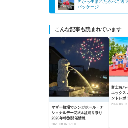
声から生まれた赤べこ透
パッケージ...
こんな記事も読まれています
富士急ハ
エックス
ントレポ
2026-08-07 
マザー牧場でシンガポール・ナ
ショナルデー花火&盆踊り祭り
2026年特別開催情報
2026-08-07 17:00