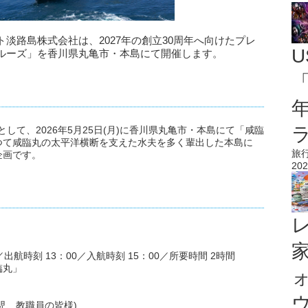
淡路島株式会社は、2027年の創立30周年へ向けたプレ
U
ルーズ」を香川県丸亀市・本島にて開催します。
「
として、2026年5月25日(月)に香川県丸亀市・本島にて「咸臨
つて咸臨丸の太平洋横断を支えた水夫を多く輩出した本島に
旅
企画です。
202
／出航時刻 13：00／入航時刻 15：00／所要時間 2時間
臨丸」
ウ
児、教職員の皆様)