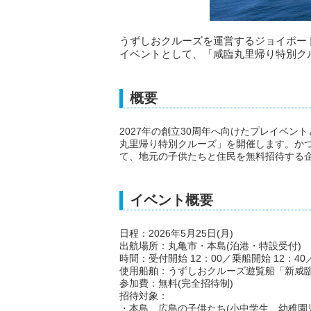
うずしおクルーズを運営するジョイポート
イベントとして、「咸臨丸里帰り特別ク
概要
2027年の創立30周年へ向けたプレイベント
丸里帰り特別クルーズ」を開催します。か
て、地元の子供たちと住民を無料招待する
イベント概要
日程：2026年5月25日(月)
出航場所：丸亀市・本島(泊港・特設受付)
時間：受付開始 12：00／乗船開始 12：40
使用船舶：うずしおクルーズ遊覧船「新咸
参加費：無料(完全招待制)
招待対象：
・本島、広島の子供たち(小中学生、幼稚園