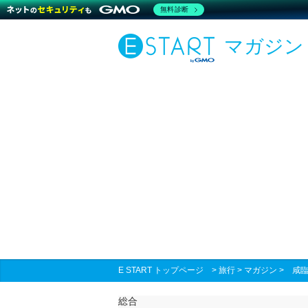
無料診断
マガジン
E START トップページ
>
旅行
>
マガジン
>
咸
総合