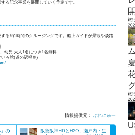
献する記念事業を展開していく予定です。
旅
202
験する約1時間のクルージングです。船上ガイドが景観や淡路
認
0円、幼児 大人1名につき1名無料
いろ館(道の駅福良)
om/
旅
202
情報提供元：
ぷれにゅー
い」の
阪急阪神HDとH2O、瀬戸内・生