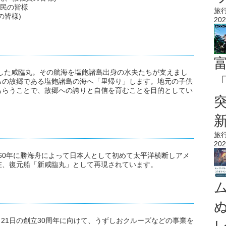
住民の皆様
旅
の皆様)
202
断した咸臨丸。その航海を塩飽諸島出身の水夫たちが支えまし
「
らの故郷である塩飽諸島の海へ「里帰り」します。地元の子供
もらうことで、故郷への誇りと自信を育むことを目的としてい
旅
202
860年に勝海舟によって日本人として初めて太平洋横断しアメ
在、復元船「新咸臨丸」として再現されています。
月21日の創立30周年に向けて、うずしおクルーズなどの事業を