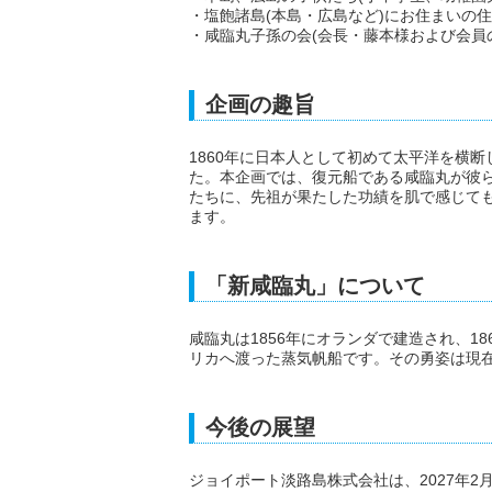
・塩飽諸島(本島・広島など)にお住まいの
・咸臨丸子孫の会(会長・藤本様および会員
企画の趣旨
1860年に日本人として初めて太平洋を横
た。本企画では、復元船である咸臨丸が彼
たちに、先祖が果たした功績を肌で感じて
ます。
「新咸臨丸」について
咸臨丸は1856年にオランダで建造され、1
リカへ渡った蒸気帆船です。その勇姿は現
今後の展望
ジョイポート淡路島株式会社は、2027年2