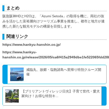
まとめ
阪急阪神HDとH2Oは、「Azumi Setoda」の取得を機に、両社の強
みを活かした富裕層向けツーリズム事業を推進し、都市と地方が連
携した新たな観光モデルの構築を目指します。
関連リンク
https://www.hankyu-hanshin.co.jp/
https://www.hankyu-
hanshin.co.jp/release/2026/05/ca6f415a2949dbe1fe522065fdd2
咸臨丸、故郷・塩飽諸島へ里帰り特別クルーズ開
催
【ブリリアントヴィレッジ日光】子育て世代・愛犬
家向け！お得な特別キ...