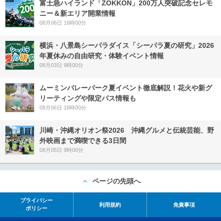
富士急ハイランド「ZOKKON」200万人突破記念セレモ
ニー＆新エリア開業情報
08月06日 16時00分
横浜・八景島シーパラダイス「シーパラ夏の研究」2026
年夏休みの自由研究・体験イベント情報
08月03日 9時00分
ムーミンバレーパーク夏イベント徹底解説！花火や新グ
リーティングや限定パス情報も
08月06日 16時00分
川崎・沖縄オリオン祭2026 沖縄グルメと伝統芸能、野
外映画まで満喫できる3日間
08月05日 9時00分
ページの先頭へ
プライバシー
利用規約
免責事項
ポリシー