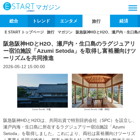
マガジン
総合
トレンド
エンタメ
経済
旅行
E START トップページ
旅行
マガジン
阪急阪神HDとH2O、瀬戸内・生口島の
阪急阪神HDとH2O、瀬戸内・生口島のラグジュアリ
ー宿泊施設「Azumi Setoda」を取得し富裕層向けツ
ーリズムを共同推進
2026-05-12 15:00:00
阪急阪神HDとH2Oは、共同出資で特別目的会社（SPC）を設立し、
瀬戸内海・生口島に所在するラグジュアリー宿泊施設「Azumi
Setoda」を取得しました。これにより、両社は富裕層向けツーリズ
ム事業を共同で推進し、都市と地方を結ぶ高付加価値な観光モデル