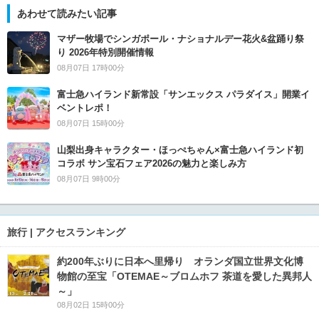
あわせて読みたい記事
マザー牧場でシンガポール・ナショナルデー花火&盆踊り祭
り 2026年特別開催情報
08月07日 17時00分
富士急ハイランド新常設「サンエックス パラダイス」開業イ
ベントレポ！
08月07日 15時00分
山梨出身キャラクター・ほっぺちゃん×富士急ハイランド初
コラボ サン宝石フェア2026の魅力と楽しみ方
08月07日 9時00分
旅行 | アクセスランキング
約200年ぶりに日本へ里帰り オランダ国立世界文化博
物館の至宝「OTEMAE～ブロムホフ 茶道を愛した異邦人
～」
08月02日 15時00分