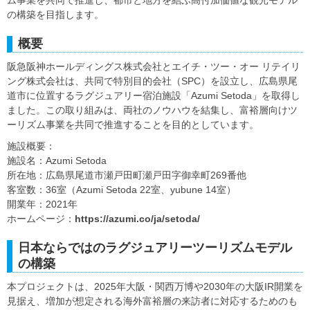
の構築を目指します。
概要
阪急阪神ホールディングス株式会社とエイチ・ツー・オー リテイリ
ング株式会社は、共同で特別目的会社（SPC）を設立し、広島県尾
道市に位置するラグジュアリー宿泊施設「Azumi Setoda」を取得し
ました。この取り組みは、両社のノウハウを結集し、富裕層向けツ
ーリズム事業を共同で推進することを目的としています。
施設概要：
施設名：Azumi Setoda
所在地：広島県尾道市瀬戸田町瀬戸田字御幸町269番他
客室数：36室（Azumi Setoda 22室、yubune 14室）
開業年：2021年
ホームページ：
https://azumi.co/ja/setoda/
日本ならではのラグジュアリーツーリズムモデル
の構築
本プロジェクトは、2025年大阪・関西万博や2030年の大阪IR開業を
見据え、増加が想定される海外富裕層の来訪者に対応するためのも