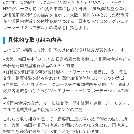
のです。阪急阪神HDグループが培ってきた知見やネットワークと、
H2Oグループが持つ百貨店事業における外商・VIP顧客基盤や高付
加価値消費分野での強みを活かし、大阪・梅田を中心とした都市滞
在と瀬戸内地域での体験を結びつける「日本ならではのラグジュア
リーツーリズムモデル」の構築を目指します。
具体的な取り組み内容
このモデル構築に向け、以下の具体的な取り組みが実施されます。
●大阪・梅田を中心とした訪日富裕層の集客拠点と瀬戸内地域を組み
合わせた周遊型旅行商品の企画・開発
●百貨店外商顧客や海外富裕層ネットワークとの連携による、滞在・
文化・購買体験を組み合わせた高付加価値体験コンテンツの造成
●専用車、ヘリコプター、クルーズ等の移動手段を活用した、都市と
瀬戸内地域をつなぐラグジュアリー・トランスポーテーションの確
立
●瀬戸内地域の自然、食、伝統文化、歴史資源と連動した、サステナ
ブルで地域共生型の観光コンテンツの展開
これらの取り組みを通じて、顧客満足度の高い旅行体験の提供に加
え、大阪・梅田と瀬戸内地域との間の人の流れを創出し、両地域に
継続的な経済効果をもたらすことを目指しています。