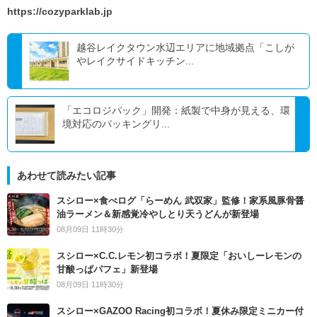
https://cozyparklab.jp
越谷レイクタウン水辺エリアに地域拠点「こしが
やレイクサイドキッチン...
「エコロジパック」開発：紙製で中身が見える、環
境対応のパッキングリ...
あわせて読みたい記事
スシロー×食べログ「らーめん 武双家」監修！家系風豚骨醤
油ラーメン＆新感覚冷やしとり天うどんが新登場
08月09日 11時30分
スシロー×C.C.レモン初コラボ！夏限定「おいしーレモンの
甘酸っぱパフェ」新登場
08月09日 11時30分
スシロー×GAZOO Racing初コラボ！夏休み限定ミニカー付