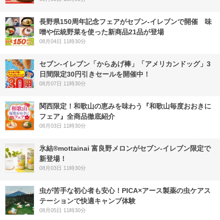
長野県150周年記念フェアがセブン-イレブンで開催 味
噌や伝統野菜を使った新商品21品が登場
08月04日 11時30分
セブン‐イレブン「からあげ棒」「アメリカンドッグ」3
日間限定30円引きセールを開催中！
08月07日 11時30分
関西限定！和歌山の恵みを味わう『和歌山毎度おおきに
フェア』全商品徹底紹介
08月03日 11時30分
氷結®mottainai 富良野メロンがセブン‐イレブン限定で
新登場！
08月03日 11時30分
虫が苦手な初心者も安心！PICA×アース製薬の虫ケアス
テーションで快適キャンプ体験
08月05日 11時30分