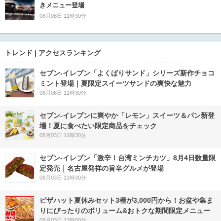
きメニュー登場
08月08日 11時30分
トレンド | アクセスランキング
セブン‐イレブン「よくばりサンド」シリーズ新作チョコ
ミント登場｜夏限定スイーツサンドの爽快な魅力
08月06日 11時30分
セブン‐イレブンに爽やか「レモン」スイーツ＆パン新登
場！夏に食べたい限定商品をチェック
08月03日 11時30分
セブン-イレブン「激辛！台湾ミンチカツ」8月4日数量限
定発売｜名古屋発祥の旨辛グルメが登場
08月03日 11時30分
ピザハット夏休みセット3種が3,000円から！お盆や集ま
りにぴったりのボリューム&おトクな期間限定メニュー
08月03日 13時00分