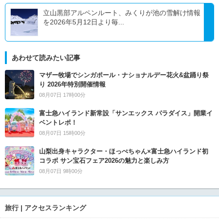
立山黒部アルペンルート、みくりが池の雪解け情報
を2026年5月12日より毎...
あわせて読みたい記事
マザー牧場でシンガポール・ナショナルデー花火&盆踊り祭
り 2026年特別開催情報
08月07日 17時00分
富士急ハイランド新常設「サンエックス パラダイス」開業イ
ベントレポ！
08月07日 15時00分
山梨出身キャラクター・ほっぺちゃん×富士急ハイランド初
コラボ サン宝石フェア2026の魅力と楽しみ方
08月07日 9時00分
旅行 | アクセスランキング