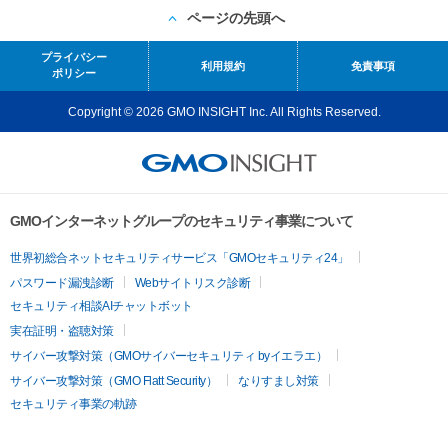
ページの先頭へ
プライバシー
利用規約
免責事項
ポリシー
Copyright © 2026 GMO INSIGHT Inc. All Rights Reserved.
GMOインターネットグループのセキュリティ事業について
世界初総合ネットセキュリティサービス「GMOセキュリティ24」
パスワード漏洩診断
Webサイトリスク診断
セキュリティ相談AIチャットボット
実在証明・盗聴対策
サイバー攻撃対策（GMOサイバーセキュリティ byイエラエ）
サイバー攻撃対策（GMO Flatt Security）
なりすまし対策
セキュリティ事業の軌跡