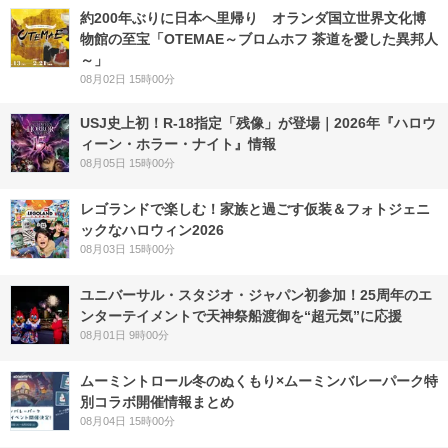
約200年ぶりに日本へ里帰り オランダ国立世界文化博
物館の至宝「OTEMAE～ブロムホフ 茶道を愛した異邦人
～」
08月02日 15時00分
USJ史上初！R-18指定「残像」が登場｜2026年『ハロウ
ィーン・ホラー・ナイト』情報
08月05日 15時00分
レゴランドで楽しむ！家族と過ごす仮装＆フォトジェニ
ックなハロウィン2026
08月03日 15時00分
ユニバーサル・スタジオ・ジャパン初参加！25周年のエ
ンターテイメントで天神祭船渡御を“超元気”に応援
08月01日 9時00分
ムーミントロール冬のぬくもり×ムーミンバレーパーク特
別コラボ開催情報まとめ
08月04日 15時00分