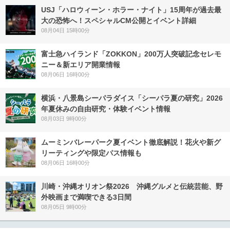
USJ「ハロウィーン・ホラー・ナイト」15周年が過去最
大の恐怖へ！スペシャルCM公開とイベント詳細
08月04日 15時00分
富士急ハイランド「ZOKKON」200万人突破記念セレモ
ニー＆新エリア開業情報
08月06日 16時00分
横浜・八景島シーパラダイス「シーパラ夏の研究」2026
年夏休みの自由研究・体験イベント情報
08月03日 9時00分
ムーミンバレーパーク夏イベント徹底解説！花火や新グ
リーティングや限定パス情報も
08月06日 16時00分
川崎・沖縄オリオン祭2026 沖縄グルメと伝統芸能、野
外映画まで満喫できる3日間
08月05日 9時00分