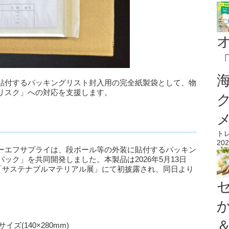
貼付するパッキングリスト封入用の完全紙製袋として、物
リスク」への対応を支援します。
ト
202
ーエフサプライは、段ボール等の外装に貼付するパッキン
ック」を共同開発しました。本製品は2026年5月13日
る「サステナブルマテリアル展」にて初披露され、同日より
イズ(140×280mm)