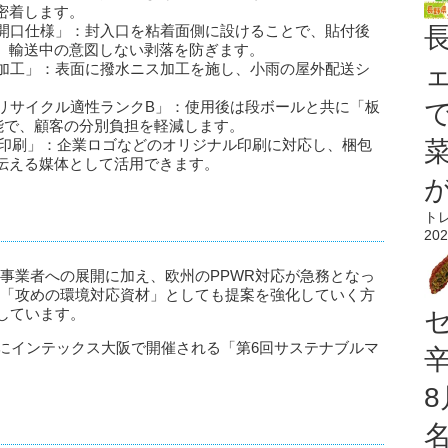
密着します。
面開口仕様」：封入口を粘着面側に設けることで、貼付後
、輸送中の意図しない剥落を防ぎます。
ス加工」：表面に撥水ニス加工を施し、小雨の屋外配送シ
紙リサイクル適性ランクB」：使用後は段ボールと共に「板
能で、顧客の分別負担を軽減します。
ナル印刷」：企業ロゴなどのオリジナル印刷に対応し、梱包
伝える媒体として活用できます。
ト
202
事業者への展開に加え、欧州のPPWR対応が急務となっ
る「攻めの環境対応資材」としても提案を強化していく方
しています。
日(金)にインテックス大阪で開催される「第6回サステナブルマ
。