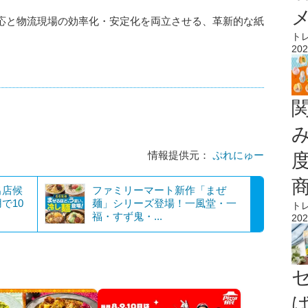
応と物流現場の効率化・安定化を両立させる、革新的な紙
ト
202
情報提供元：
ぷれにゅー
出店候
ファミリーマート新作「まぜ
で10
麺」シリーズ登場！一風堂・一
ト
福・すず鬼・...
202