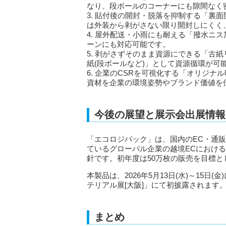
なり、段ボールのコーナーにも隙間なく
3. 貼付後の開封・脱落を抑制する「裏
は外装から剥がさない限り開封しにくく
4. 屋外配送・小雨にも耐える「撥水ニ
ーンにも対応可能です。
5. 剥がさずそのまま資源にできる「古
紙(段ボールなど)」として資源循環が可
6. 企業のCSRを可視化する「オリジ
資材を企業の環境姿勢やブランド価値を
今後の展望と展示会出展情報
「エコロジパック」は、国内のEC・通販
ているグローバル企業の越境ECにおけ
針です。初年度は50万枚の販売を目標と
本製品は、2026年5月13日(水)～15
テリアル展[大阪]」にて初披露されます
まとめ