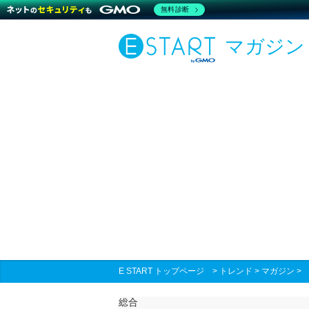
無料診断
マガジン
E START トップページ
>
トレンド
>
マガジン
総合