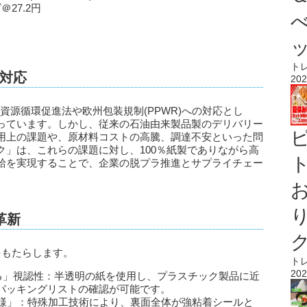
27.2円
ト
対応
202
資源循環促進法や欧州包装規制(PPWR)への対応とし
っています。しかし、従来の石油由来製品製のデリバリー
用上の課題や、原材料コストの高騰、調達不安といった問
ク」は、これらの課題に対し、100％紙製でありながら高
ト
給を実現することで、企業の脱プラ推進とサプライチェー
革新
をもたらします。
ト
202
見える」視認性：半透明の紙を使用し、プラスチック製品に近
パッキングリストの確認が可能です。
仕様」：特殊加工技術により、裏面全体が強粘着シールと