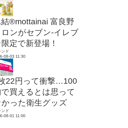
結®mottainai 富良野
メロンがセブン‐イレブ
ン限定で新登場！
レンド
6-08-03 11:30
枚22円って衝撃…100
均で買えるとは思って
なかった衛生グッズ
レンド
6-08-01 11:00