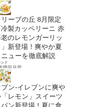
オリーブの丘 8月限定
「冷製カッペリーニ 赤
海老のレモンガーリッ
ク」新登場！爽やか夏
メニューを徹底解説
レンド
6-08-01 11:30
セブン‐イレブンに爽や
か「レモン」スイーツ
＆パン新登場！夏に食