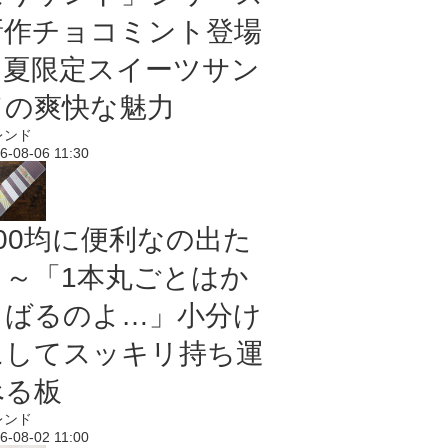
新作チョコミント登場
｜夏限定スイーツサン
ドの爽快な魅力
レンド
6-08-06 11:30
100均に便利なの出た
よ～「1本丸ごとはか
さばるのよ…」小分け
にしてスッキリ持ち運
べる板
レンド
6-08-02 11:00