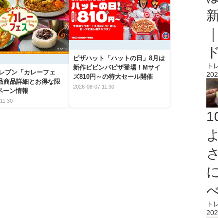
ピザハット「ハットの日」8月は
ト
新作ビビンバピザ登場！Mサイ
イレブン「カレーフェ
202
ズ810円～の特大セール開催
5品商品詳細とお得な限
2026-08-07 11:30
ペーン情報
11:30
ト
202