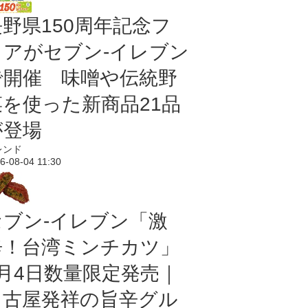
長野県150周年記念フ
ェアがセブン-イレブン
で開催 味噌や伝統野
菜を使った新商品21品
が登場
レンド
6-08-04 11:30
セブン-イレブン「激
辛！台湾ミンチカツ」
8月4日数量限定発売｜
名古屋発祥の旨辛グル