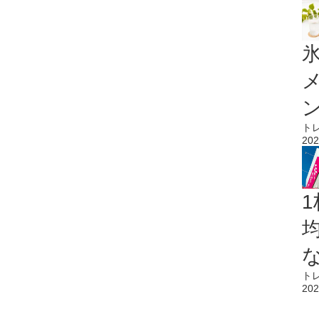
氷
ト
202
1
ト
202