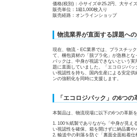
価格(税別)：小サイズ＠25.2円、大サイズ＠
販売単位：1箱1,000枚入り
販売経路：オンラインショップ
物流業界が直面する課題への
現在、物流・EC業界では、プラスチック
て、梱包資材の「脱プラ化」が急務とな
パックは、中身が視認できないという実
題に直面していました。「エコロジパッ
い視認性を持ち、国内生産による安定供
ンの強靭化を同時に支援します。
「エコロジパック」の6つの
本製品は、物流現場に以下の6つの革新
1. 100％紙製でありながら「中身が
い視認性を確保。箱を開けずに納品書や
2. 輸送中の剥落を防ぐ「裏面全面粘着