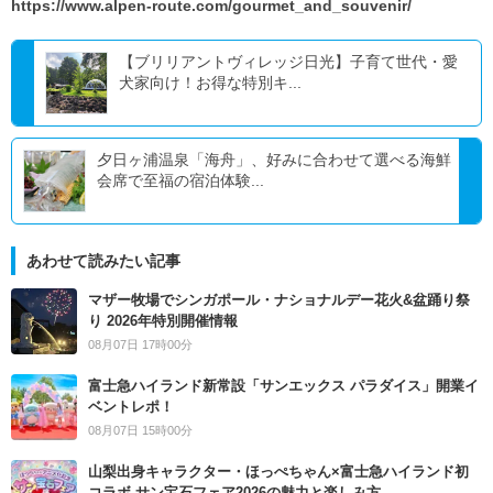
https://www.alpen-route.com/gourmet_and_souvenir/
【ブリリアントヴィレッジ日光】子育て世代・愛
犬家向け！お得な特別キ...
夕日ヶ浦温泉「海舟」、好みに合わせて選べる海鮮
会席で至福の宿泊体験...
あわせて読みたい記事
マザー牧場でシンガポール・ナショナルデー花火&盆踊り祭
り 2026年特別開催情報
08月07日 17時00分
富士急ハイランド新常設「サンエックス パラダイス」開業イ
ベントレポ！
08月07日 15時00分
山梨出身キャラクター・ほっぺちゃん×富士急ハイランド初
コラボ サン宝石フェア2026の魅力と楽しみ方