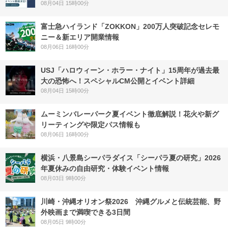
08月04日 15時00分
富士急ハイランド「ZOKKON」200万人突破記念セレモ
ニー＆新エリア開業情報
08月06日 16時00分
USJ「ハロウィーン・ホラー・ナイト」15周年が過去最
大の恐怖へ！スペシャルCM公開とイベント詳細
08月04日 15時00分
ムーミンバレーパーク夏イベント徹底解説！花火や新グ
リーティングや限定パス情報も
08月06日 16時00分
横浜・八景島シーパラダイス「シーパラ夏の研究」2026
年夏休みの自由研究・体験イベント情報
08月03日 9時00分
川崎・沖縄オリオン祭2026 沖縄グルメと伝統芸能、野
外映画まで満喫できる3日間
08月05日 9時00分