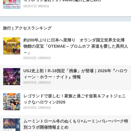
08月07日 9時00分
旅行 | アクセスランキング
約200年ぶりに日本へ里帰り オランダ国立世界文化博
物館の至宝「OTEMAE～ブロムホフ 茶道を愛した異邦人
～」
08月02日 15時00分
USJ史上初！R-18指定「残像」が登場｜2026年『ハロウ
ィーン・ホラー・ナイト』情報
08月05日 15時00分
レゴランドで楽しむ！家族と過ごす仮装＆フォトジェニ
ックなハロウィン2026
08月03日 15時00分
ムーミントロール冬のぬくもり×ムーミンバレーパーク特
別コラボ開催情報まとめ