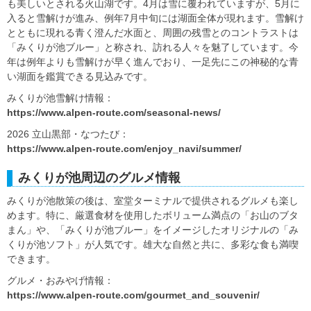
も美しいとされる火山湖です。4月は雪に覆われていますが、5月に
入ると雪解けが進み、例年7月中旬には湖面全体が現れます。雪解け
とともに現れる青く澄んだ水面と、周囲の残雪とのコントラストは
「みくりが池ブルー」と称され、訪れる人々を魅了しています。今
年は例年よりも雪解けが早く進んでおり、一足先にこの神秘的な青
い湖面を鑑賞できる見込みです。
みくりが池雪解け情報：
https://www.alpen-route.com/seasonal-news/
2026 立山黒部・なつたび：
https://www.alpen-route.com/enjoy_navi/summer/
みくりが池周辺のグルメ情報
みくりが池散策の後は、室堂ターミナルで提供されるグルメも楽し
めます。特に、厳選食材を使用したボリューム満点の「お山のブタ
まん」や、「みくりが池ブルー」をイメージしたオリジナルの「み
くりが池ソフト」が人気です。雄大な自然と共に、多彩な食も満喫
できます。
グルメ・おみやげ情報：
https://www.alpen-route.com/gourmet_and_souvenir/