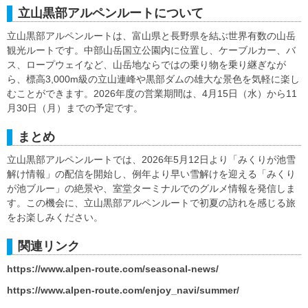
立山黒部アルペンルートについて
立山黒部アルペンルートは、富山県と長野県を結ぶ世界有数の山岳
観光ルートです。中部山岳国立公園内に位置し、ケーブルカー、バ
ス、ロープウェイなど、山岳地ならではの乗り物を乗り継ぎなが
ら、標高3,000m級の立山連峰や黒部ダムの雄大な景色を気軽に楽し
むことができます。2026年度の営業期間は、4月15日（水）から11
月30日（月）までの予定です。
まとめ
立山黒部アルペンルートでは、2026年5月12日より「みくりが池雪
解け情報」の配信を開始し、例年より早い雪解けを迎える「みくり
が池ブルー」の絶景や、室堂ターミナルでのグルメ情報を発信しま
す。この機会に、立山黒部アルペンルートで初夏の訪れを感じる旅
をお楽しみください。
関連リンク
https://www.alpen-route.com/seasonal-news/
https://www.alpen-route.com/enjoy_navi/summer/