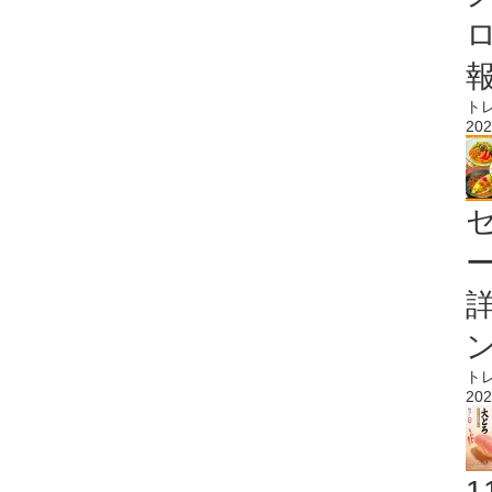
ト
202
ト
202