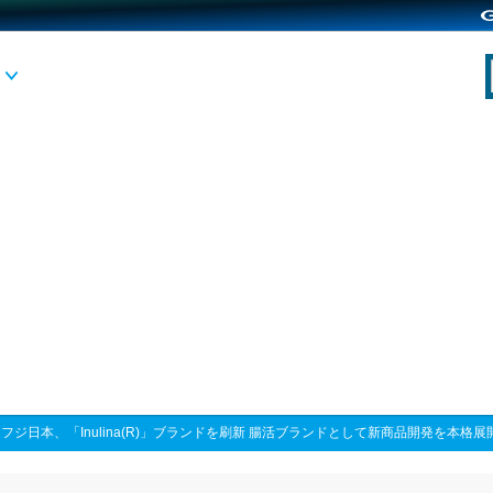
>
フジ日本、「Inulina(R)」ブランドを刷新 腸活ブランドとして新商品開発を本格展