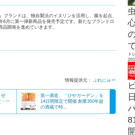
a(R)』ブランドは、独自製法のイヌリンを活用し、腸を起点
心
6年6月に第一弾新商品を発売予定です。新たなブランドロ
商品開発を進めていきます。
ト
202
情報提供元：
ぷれにゅー
まぜ
第一酒造、「ひやガーデン」を
堂・一
14日間限定で開催 創業350年超
の酒蔵で特...