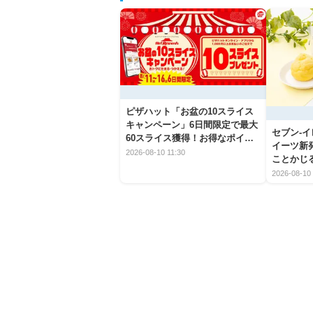
ピザハット「お盆の10スライス
キャンペーン」6日間限定で最大
セブン‐
60スライス獲得！お得なポイン
イーツ新
ト活用術を紹介
2026-08-10 11:30
ことかじ
を徹底紹
2026-08-10 