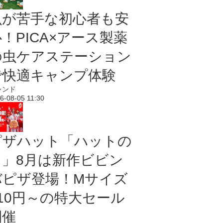
虫が苦手な初心者も安
！PICA×アース製薬
の虫ケアステーション
で快適キャンプ体験
レンド
6-08-05 11:30
ピザハット「ハットの
日」8月は新作ビビン
バピザ登場！Mサイズ
810円～の特大セール
開催