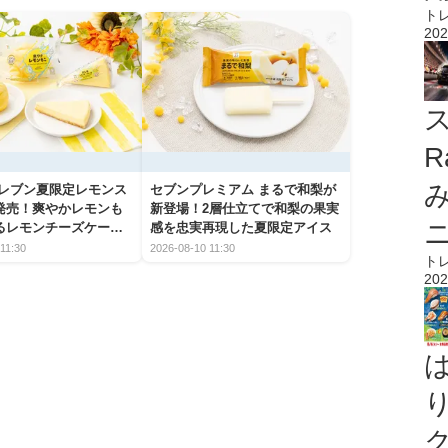
ト
202
ス
R
イレブン夏限定レモンス
セブンプレミアム まるで和梨が
発売！爽やかレモンも
新登場！2層仕立てで和梨の果実
るレモンチーズケーキ
感を忠実再現した夏限定アイス
介
11:30
2026-08-10 11:30
ト
202