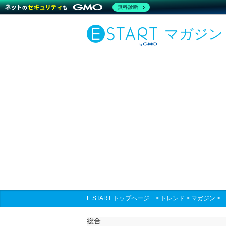
無料診断
マガジン
E START トップページ
>
トレンド
>
マガジン
総合