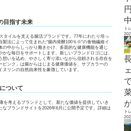
)』の目指す未来
ト
202
ライフスタイルを支える腸活ブランドです。77年にわたり培っ
製法によって生まれた“腸内発酵100％※”の食物繊維イ
体の中からしっかり働きかけ、多面的な健康機能を通じ
やかな毎日をサポートします。新しいブランドロゴには、
う想いを込め、やさしく寄り添いながら信頼される存在を
ーピンク」は腸からはじまる健康価値を、サブカラーの
イヌリンの自然由来性を象徴しています。
について
点に、健康を考えるブランドとして、新たな価値を提供していき
なブランドサイトを2026年6月に公開予定です。詳細は
ト
202