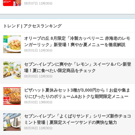
08月07日 11時30分
トレンド | アクセスランキング
オリーブの丘 8月限定「冷製カッペリーニ 赤海老のレモ
ンガーリック」新登場！爽やか夏メニューを徹底解説
08月01日 11時30分
セブン‐イレブンに爽やか「レモン」スイーツ＆パン新登
場！夏に食べたい限定商品をチェック
08月03日 11時30分
ピザハット夏休みセット3種が3,000円から！お盆や集ま
りにぴったりのボリューム&おトクな期間限定メニュー
08月03日 13時00分
セブン‐イレブン「よくばりサンド」シリーズ新作チョコ
ミント登場｜夏限定スイーツサンドの爽快な魅力
08月06日 11時30分