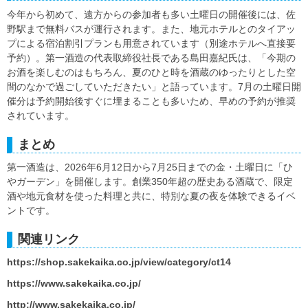
今年から初めて、遠方からの参加者も多い土曜日の開催後には、佐
野駅まで無料バスが運行されます。また、地元ホテルとのタイアッ
プによる宿泊割引プランも用意されています（別途ホテルへ直接要
予約）。第一酒造の代表取締役社長である島田嘉紀氏は、「今期の
お酒を楽しむのはもちろん、夏のひと時を酒蔵のゆったりとした空
間のなかで過ごしていただきたい」と語っています。7月の土曜日開
催分は予約開始後すぐに埋まることも多いため、早めの予約が推奨
されています。
まとめ
第一酒造は、2026年6月12日から7月25日までの金・土曜日に「ひ
やガーデン」を開催します。創業350年超の歴史ある酒蔵で、限定
酒や地元食材を使った料理と共に、特別な夏の夜を体験できるイベ
ントです。
関連リンク
https://shop.sakekaika.co.jp/view/category/ct14
https://www.sakekaika.co.jp/
http://www.sakekaika.co.jp/