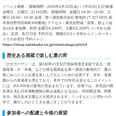
イベント概要： 開催期間：2026年6月12日(金)～7月25日(土)の毎週
金曜日・土曜日（計14日間） 開催時間：金曜日 18:30～20:00、土
曜日 18:00～19:30 会場：第一酒造株式会社 敷地内 (〒327-0031 栃
木県佐野市田島町488番地) アクセス：東武佐野線「田島」駅より徒
歩15分 参加費：前売 金曜日4,200円、土曜日5,200円（いずれも税
込） 定員：各日72名 予約方法：開催日の1ヶ月前からインターネッ
トでのみ受付 予約ページ：
https://shop.sakekaika.co.jp/view/category/ct14
歴史ある酒蔵で楽しむ夏の宵
「ひやガーデン」は、築160年の文化庁登録有形文化財である「酒
蔵母屋」や「米蔵」などが残る風情ある第一酒造の敷地内で、夏の
夜にゆったりとお酒を楽しんでもらうための企画です。近年、首都
圏からの来場者も増えており、本年で22年目を迎えるこのイベント
には、約1,000名の参加が見込まれています。会場では、非売品の限
定酒を含む日本酒数種類が飲み放題となるほか、特別限定酒、特製
弁当、地元名水豆腐などが提供されます。うっすらとした明かりの
中で、癒やしのひとときを過ごすことができます。
参加者への配慮と今後の展望