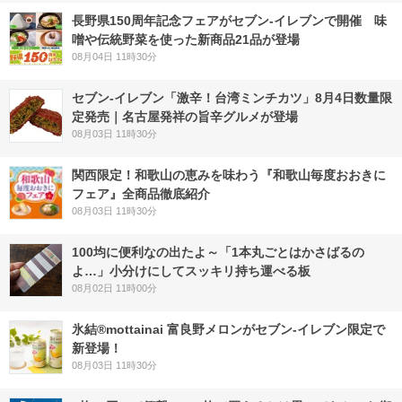
長野県150周年記念フェアがセブン-イレブンで開催 味
噌や伝統野菜を使った新商品21品が登場
08月04日 11時30分
セブン-イレブン「激辛！台湾ミンチカツ」8月4日数量限
定発売｜名古屋発祥の旨辛グルメが登場
08月03日 11時30分
関西限定！和歌山の恵みを味わう『和歌山毎度おおきに
フェア』全商品徹底紹介
08月03日 11時30分
100均に便利なの出たよ～「1本丸ごとはかさばるの
よ…」小分けにしてスッキリ持ち運べる板
08月02日 11時00分
氷結®mottainai 富良野メロンがセブン‐イレブン限定で
新登場！
08月03日 11時30分