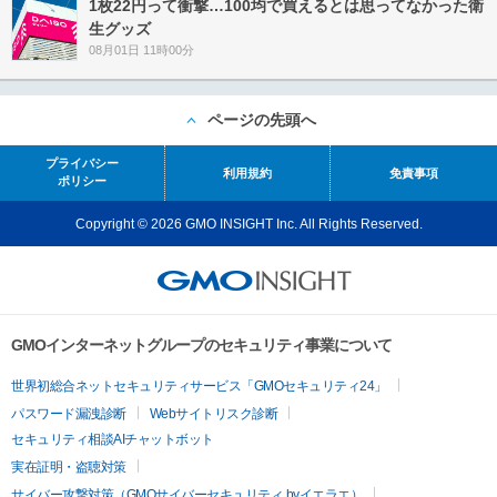
1枚22円って衝撃…100均で買えるとは思ってなかった衛
生グッズ
08月01日 11時00分
ページの先頭へ
プライバシー
利用規約
免責事項
ポリシー
Copyright © 2026 GMO INSIGHT Inc. All Rights Reserved.
GMOインターネットグループのセキュリティ事業について
世界初総合ネットセキュリティサービス「GMOセキュリティ24」
パスワード漏洩診断
Webサイトリスク診断
セキュリティ相談AIチャットボット
実在証明・盗聴対策
サイバー攻撃対策（GMOサイバーセキュリティ byイエラエ）