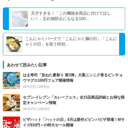
天才すぎる！「この機能全商品に付けてほし
い！」忘れ物防止にもなる100...
こんにゃくパークで「こんにゃく麺の日」「こんに
ゃくの日」を祝う特別...
あわせて読みたい記事
はま寿司「旨ねた夏祭り 第3弾」大葉ニンニク香るビンチョ
ウマグロ100円フェア開催情報
08月07日 11時30分
セブン‐イレブン「カレーフェス」全15品商品詳細とお得な限
定キャンペーン情報
08月07日 11時30分
ピザハット「ハットの日」8月は新作ビビンバピザ登場！Mサ
イズ810円～の特大セール開催