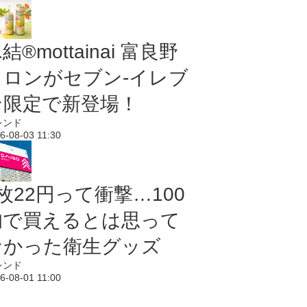
結®mottainai 富良野
メロンがセブン‐イレブ
ン限定で新登場！
レンド
6-08-03 11:30
枚22円って衝撃…100
均で買えるとは思って
なかった衛生グッズ
レンド
6-08-01 11:00