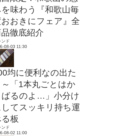
みを味わう『和歌山毎
度おおきにフェア』全
商品徹底紹介
レンド
6-08-03 11:30
100均に便利なの出た
よ～「1本丸ごとはか
さばるのよ…」小分け
にしてスッキリ持ち運
べる板
レンド
6-08-02 11:00