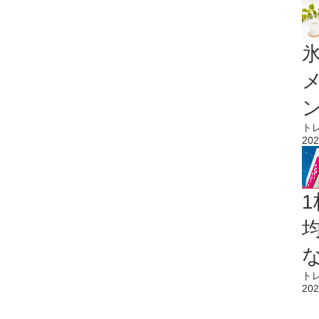
氷
ト
202
1
ト
202