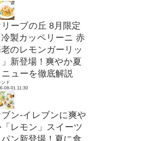
オリーブの丘 8月限定
「冷製カッペリーニ 赤
海老のレモンガーリッ
ク」新登場！爽やか夏
メニューを徹底解説
レンド
6-08-01 11:30
セブン‐イレブンに爽や
か「レモン」スイーツ
＆パン新登場！夏に食