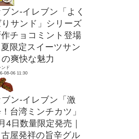
セブン‐イレブン「よく
ばりサンド」シリーズ
新作チョコミント登場
｜夏限定スイーツサン
ドの爽快な魅力
レンド
6-08-06 11:30
セブン-イレブン「激
辛！台湾ミンチカツ」
8月4日数量限定発売｜
名古屋発祥の旨辛グル