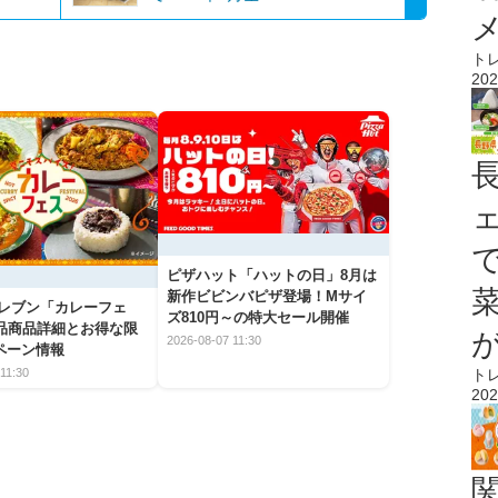
ト
202
ピザハット「ハットの日」8月は
新作ビビンバピザ登場！Mサイ
イレブン「カレーフェ
ズ810円～の特大セール開催
5品商品詳細とお得な限
2026-08-07 11:30
ペーン情報
ト
11:30
202