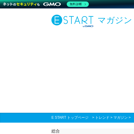
無料診断
マガジン
E START トップページ
>
トレンド
>
マガジン
総合