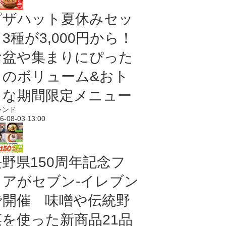
ピザハット夏休みセッ
3種が3,000円から！
お盆や集まりにぴった
りのボリューム&おト
クな期間限定メニュー
レンド
6-08-03 13:00
長野県150周年記念フ
ェアがセブン-イレブン
で開催 味噌や伝統野
菜を使った新商品21品