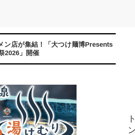
店が集結！「大つけ麺博Presents
2026」開催
ト