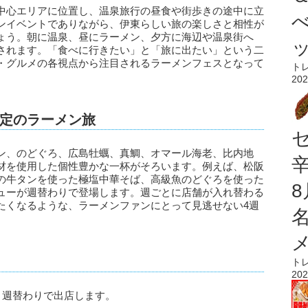
中心エリアに位置し、温泉旅行の昼食や街歩きの途中に立
ンイベントでありながら、伊東らしい旅の楽しさと相性が
ょう。朝に温泉、昼にラーメン、夕方に海辺や温泉街へ
されます。「食べに行きたい」と「旅に出たい」という二
・グルメの各視点から注目されるラーメンフェスとなって
ト
202
定のラーメン旅
ン、のどぐろ、広島牡蠣、真鯛、オマール海老、比内地
材を使用した個性豊かな一杯がそろいます。例えば、松阪
の牛タンを使った極塩中華そば、高級魚のどぐろを使った
ューが週替わりで登場します。週ごとに店舗が入れ替わる
たくなるような、ラーメンファンにとって見逃せない4週
ト
202
り週替わりで出店します。