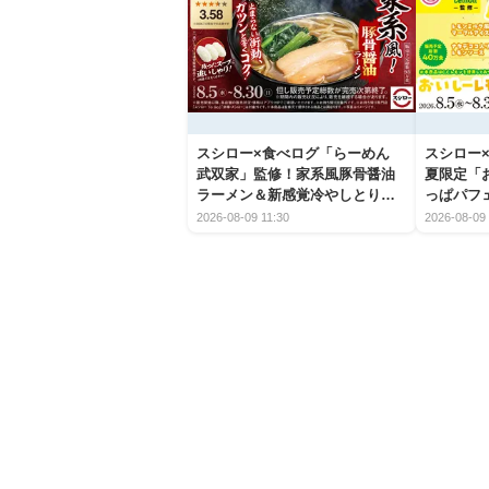
スシロー×食べログ「らーめん
スシロー×
武双家」監修！家系風豚骨醤油
夏限定「
ラーメン＆新感覚冷やしとり天
っぱパフ
うどんが新登場
2026-08-09 11:30
2026-08-09 