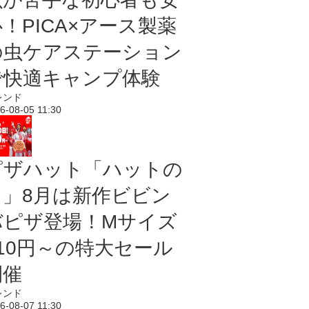
！PICA×アース製薬
の虫ケアステーション
で快適キャンプ体験
レンド
6-08-05 11:30
ピザハット「ハットの
日」8月は新作ビビン
バピザ登場！Mサイズ
810円～の特大セール
開催
レンド
6-08-07 11:30