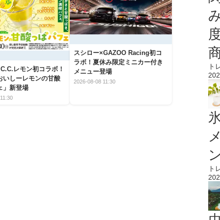
スシロー×GAZOO Racing初コ
ラボ！夏休み限定ミニカー付き
ト
C.C.レモン初コラボ！
メニュー登場
202
おいしーレモンの甘酸
2026-08-08 11:30
ェ」新登場
11:30
氷
ト
202