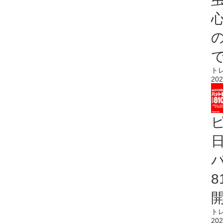
心
ト
202
ト
202