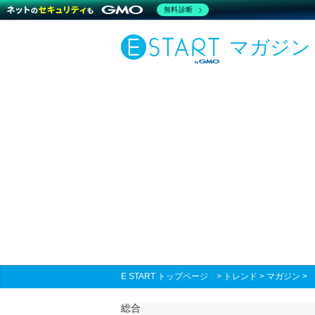
無料診断
マガジン
E START トップページ
>
トレンド
>
マガジン
総合