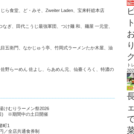
食堂、ど・みそ、Zweiter Laden、宝来軒総本店
ト
なぎ、田代こうじ最強軍団、つけ麺 和、麺屋 一元堂、
代目五衛門、なかじゅう亭、竹岡式ラーメンたか木屋、油
ト
、佐野らーめん 佐よし、らあめん元、仙臺くろく、特濃の
202
泉湯けむりラーメン祭2026
日(日) ※期間中の土日開催
渚町1
0円／全店共通食券制