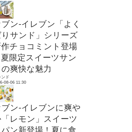
セブン‐イレブン「よく
ばりサンド」シリーズ
新作チョコミント登場
｜夏限定スイーツサン
ドの爽快な魅力
レンド
6-08-06 11:30
セブン‐イレブンに爽や
か「レモン」スイーツ
＆パン新登場！夏に食