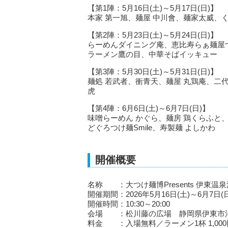
【第1陣：5月16日(土)～5月17日(日)】
本家 第一旭、麺屋 中川會、麺家太威、くじら
【第2陣：5月23日(土)～5月24日(日)】
らーめんダイニング庵、恵比寿らぁ麺屋つ
ラーメン鷹の目、中華そばイッキュー
【第3陣：5月30日(土)～5月31日(日)】
麺処 若武者、衝青天、麺屋 丸鶏庵、二
虎
【第4陣：6月6日(土)～6月7日(日)】
味噌らーめん かぐら、麺房 鶏くらふと
どぐろつけ麺Smile、寿製麺 よしかわ
開催概要
名称 ：大つけ麺博Presents 伊東温
開催期間：2026年5月16日(土)～6月7
開催時間：10:30～20:00
会場 ：松川藤の広場 静岡県伊東市
料金 ：入場無料／ラーメン1杯 1,00