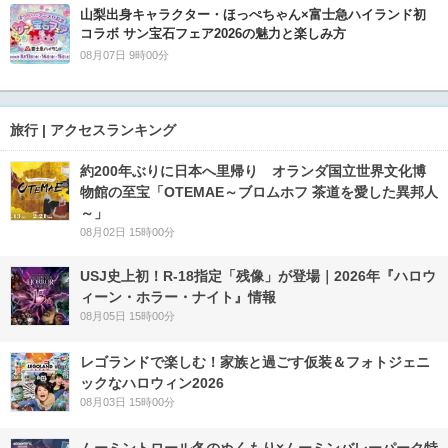
山梨出身キャラクター・ほっぺちゃん×富士急ハイランド初
コラボ サン宝石フェア2026の魅力と楽しみ方
08月07日 9時00分
旅行 | アクセスランキング
約200年ぶりに日本へ里帰り オランダ国立世界文化博
物館の至宝「OTEMAE～ブロムホフ 茶道を愛した異邦人
～」
08月02日 15時00分
USJ史上初！R-18指定「残像」が登場｜2026年『ハロウ
ィーン・ホラー・ナイト』情報
08月05日 15時00分
レゴランドで楽しむ！家族と過ごす仮装＆フォトジェニ
ックなハロウィン2026
08月03日 15時00分
ムーミントロール冬のぬくもり×ムーミンバレーパーク特