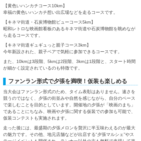
【黄色いハンカチコース10km】
幸福の黄色いハンカチ想い出広場などを走るコースです。
【キネマ街道・石炭博物館ビューコース5km】
昭和レトロな映画館看板のあるキネマ街道や石炭博物館を眺めなが
ら走るコースです。
【キネマ街道ギュギュっと親子コース3km】
今年新設された、親子ペアで気軽に参加できるコースです。
また、10kmは3段階、5kmは2段階、3kmは1段階と、スタート時間
が細かく設定されているのも特徴です。
ファンラン形式で夕張を満喫！仮装も楽しめる
当大会はファンラン形式のため、タイム表彰はありません。速さを
競うのではなく、夕張の街並みや自然を感じながら、自分のペース
で楽しむことを目的としています。開催地の夕張が「映画のまち」
であることにちなみ、映画や夕張に関する仮装での参加も可能で、
仮装コンテストも実施されます。
走った後には、最盛期の夕張メロンを贅沢に半玉味わえるのが最大
の魅力です。その他、地元店舗などが出店する“夕張マルシェ”やス
テージイベントも開催され、ランナー以外の方も無料で来場して楽