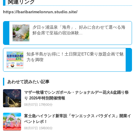
関連リンク
https://baribarimelonrun.studio.site/
夕日ヶ浦温泉「海舟」、好みに合わせて選べる海
鮮会席で至福の宿泊体験...
知多半島がお得に！土日限定ETC乗り放題企画で魅
力を満喫
あわせて読みたい記事
マザー牧場でシンガポール・ナショナルデー花火&盆踊り祭
り 2026年特別開催情報
08月07日 17時00分
富士急ハイランド新常設「サンエックス パラダイス」開業イ
ベントレポ！
08月07日 15時00分