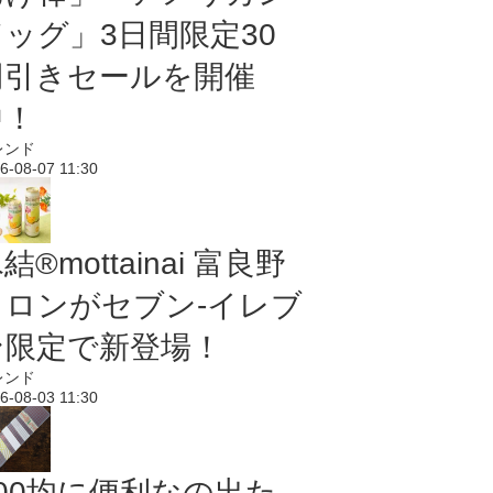
ドッグ」3日間限定30
円引きセールを開催
中！
レンド
6-08-07 11:30
結®mottainai 富良野
メロンがセブン‐イレブ
ン限定で新登場！
レンド
6-08-03 11:30
100均に便利なの出た