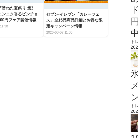
「旨ねた夏祭り 第3
ニンニク香るビンチョ
セブン‐イレブン「カレーフェ
00円フェア開催情報
ス」全15品商品詳細とお得な限
定キャンペーン情報
11:30
2026-08-07 11:30
ト
202
氷
ト
202