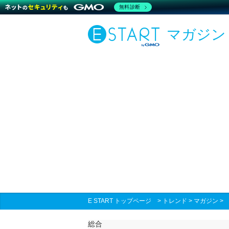
無料診断
マガジン
E START トップページ
>
トレンド
>
マガジン
総合