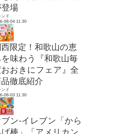
が登場
レンド
6-08-04 11:30
関西限定！和歌山の恵
みを味わう『和歌山毎
度おおきにフェア』全
商品徹底紹介
レンド
6-08-03 11:30
セブン‐イレブン「から
あげ棒」「アメリカン