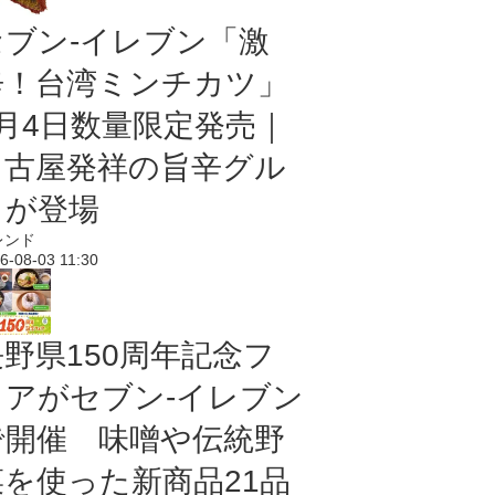
セブン-イレブン「激
辛！台湾ミンチカツ」
8月4日数量限定発売｜
名古屋発祥の旨辛グル
メが登場
レンド
6-08-03 11:30
長野県150周年記念フ
ェアがセブン-イレブン
で開催 味噌や伝統野
菜を使った新商品21品