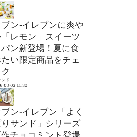
セブン‐イレブンに爽や
か「レモン」スイーツ
＆パン新登場！夏に食
べたい限定商品をチェ
ック
レンド
6-08-03 11:30
セブン‐イレブン「よく
ばりサンド」シリーズ
新作チョコミント登場