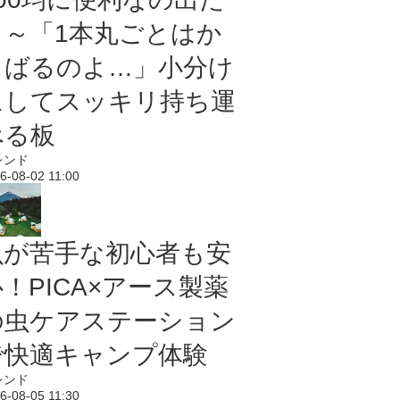
よ～「1本丸ごとはか
さばるのよ…」小分け
にしてスッキリ持ち運
べる板
レンド
6-08-02 11:00
虫が苦手な初心者も安
！PICA×アース製薬
の虫ケアステーション
で快適キャンプ体験
レンド
6-08-05 11:30