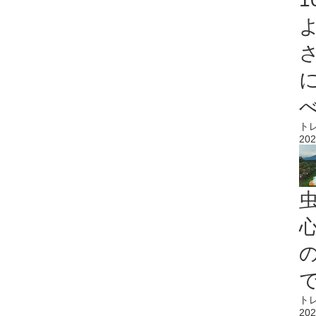
ト
202
心
ト
202