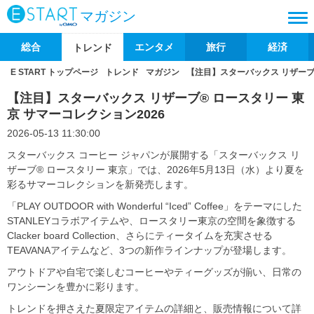
マガジン
総合
エンタメ
旅行
経済
トレンド
E START トップページ
トレンド
マガジン
【注目】スターバックス リザーブ®
【注目】スターバックス リザーブ® ロースタリー 東
京 サマーコレクション2026
2026-05-13 11:30:00
スターバックス コーヒー ジャパンが展開する「スターバックス リ
ザーブ® ロースタリー 東京」では、2026年5月13日（水）より夏を
彩るサマーコレクションを新発売します。
「PLAY OUTDOOR with Wonderful “Iced” Coffee」をテーマにした
STANLEYコラボアイテムや、ロースタリー東京の空間を象徴する
Clacker board Collection、さらにティータイムを充実させる
TEAVANAアイテムなど、3つの新作ラインナップが登場します。
アウトドアや自宅で楽しむコーヒーやティーグッズが揃い、日常の
ワンシーンを豊かに彩ります。
トレンドを押さえた夏限定アイテムの詳細と、販売情報について詳