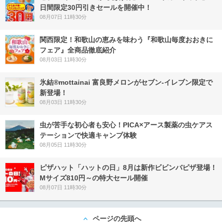
日間限定30円引きセールを開催中！
08月07日 11時30分
関西限定！和歌山の恵みを味わう『和歌山毎度おおきに
フェア』全商品徹底紹介
08月03日 11時30分
氷結®mottainai 富良野メロンがセブン‐イレブン限定で
新登場！
08月03日 11時30分
虫が苦手な初心者も安心！PICA×アース製薬の虫ケアス
テーションで快適キャンプ体験
08月05日 11時30分
ピザハット「ハットの日」8月は新作ビビンバピザ登場！
Mサイズ810円～の特大セール開催
08月07日 11時30分
ページの先頭へ