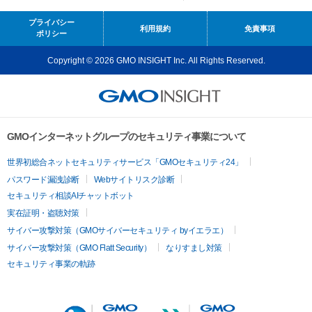
プライバシー
利用規約
免責事項
ポリシー
Copyright © 2026 GMO INSIGHT Inc. All Rights Reserved.
GMOインターネットグループのセキュリティ事業について
世界初総合ネットセキュリティサービス「GMOセキュリティ24」
パスワード漏洩診断
Webサイトリスク診断
セキュリティ相談AIチャットボット
実在証明・盗聴対策
サイバー攻撃対策（GMOサイバーセキュリティ byイエラエ）
サイバー攻撃対策（GMO Flatt Security）
なりすまし対策
セキュリティ事業の軌跡