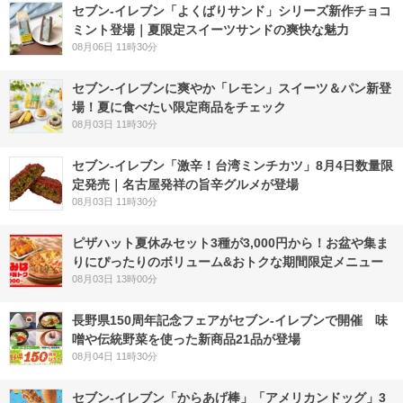
セブン‐イレブン「よくばりサンド」シリーズ新作チョコ
ミント登場｜夏限定スイーツサンドの爽快な魅力
08月06日 11時30分
セブン‐イレブンに爽やか「レモン」スイーツ＆パン新登
場！夏に食べたい限定商品をチェック
08月03日 11時30分
セブン-イレブン「激辛！台湾ミンチカツ」8月4日数量限
定発売｜名古屋発祥の旨辛グルメが登場
08月03日 11時30分
ピザハット夏休みセット3種が3,000円から！お盆や集ま
りにぴったりのボリューム&おトクな期間限定メニュー
08月03日 13時00分
長野県150周年記念フェアがセブン-イレブンで開催 味
噌や伝統野菜を使った新商品21品が登場
08月04日 11時30分
セブン‐イレブン「からあげ棒」「アメリカンドッグ」3