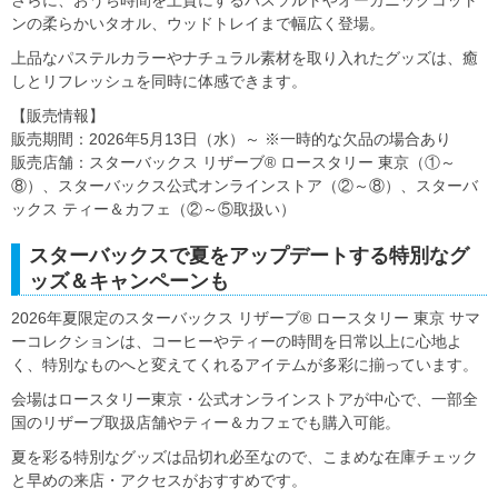
ンの柔らかいタオル、ウッドトレイまで幅広く登場。
上品なパステルカラーやナチュラル素材を取り入れたグッズは、癒
しとリフレッシュを同時に体感できます。
【販売情報】
販売期間：2026年5月13日（水）～ ※一時的な欠品の場合あり
販売店舗：スターバックス リザーブ® ロースタリー 東京（①～
⑧）、スターバックス公式オンラインストア（②～⑧）、スターバ
ックス ティー＆カフェ（②～⑤取扱い）
スターバックスで夏をアップデートする特別なグ
ッズ＆キャンペーンも
2026年夏限定のスターバックス リザーブ® ロースタリー 東京 サマ
ーコレクションは、コーヒーやティーの時間を日常以上に心地よ
く、特別なものへと変えてくれるアイテムが多彩に揃っています。
会場はロースタリー東京・公式オンラインストアが中心で、一部全
国のリザーブ取扱店舗やティー＆カフェでも購入可能。
夏を彩る特別なグッズは品切れ必至なので、こまめな在庫チェック
と早めの来店・アクセスがおすすめです。