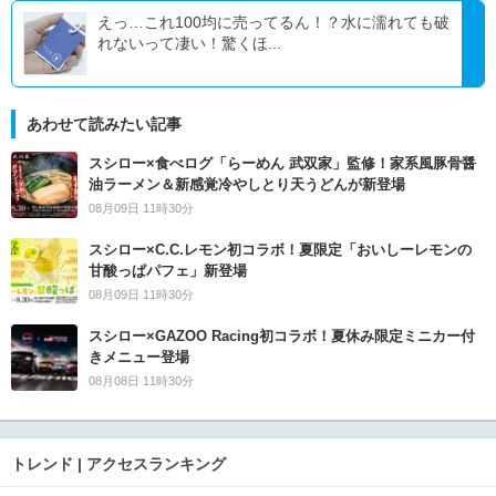
えっ…これ100均に売ってるん！？水に濡れても破
れないって凄い！驚くほ...
あわせて読みたい記事
スシロー×食べログ「らーめん 武双家」監修！家系風豚骨醤
油ラーメン＆新感覚冷やしとり天うどんが新登場
08月09日 11時30分
スシロー×C.C.レモン初コラボ！夏限定「おいしーレモンの
甘酸っぱパフェ」新登場
08月09日 11時30分
スシロー×GAZOO Racing初コラボ！夏休み限定ミニカー付
きメニュー登場
08月08日 11時30分
トレンド | アクセスランキング