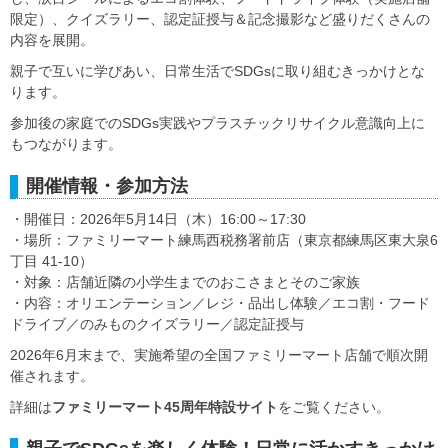
限定）、クイズラリー、認定証授与＆記念撮影など盛りだくさんの
内容を展開。
親子で互いに学びあい、日常生活でSDGsに取り組むきっかけとな
ります。
参加後の家庭でのSDGs実践やプラスチックリサイクル意識向上に
もつながります。
開催情報・参加方法
・開催日：2026年5月14日（木）16:00～17:30
・場所：ファミリーマート練馬西税務署前店（東京都練馬区東大泉6
丁目 41-10）
・対象：店舗近隣の小学生までのおこさまとそのご家族
・内容：オリエンテーション／レジ・品出し体験／エコ割・フード
ドライブ／のみものクイズラリー／認定証授与
2026年6月末まで、実施希望の全国ファミリーマート店舗で順次開
催されます。
詳細は
ファミリーマート45周年特設サイト
をご覧ください。