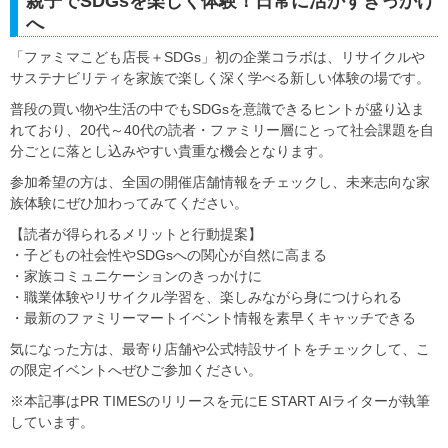
親子でSDGsを楽しく体験！日常に活かすきっかけ
へ
「ファミマこども店長＋SDGs」初の企業コラボは、リサイクルや
サステナビリティを家族で楽しく深く学べる新しい体験の場です。
普段の買い物や生活の中でもSDGsを意識できるヒントが盛り込ま
れており、20代～40代の読者・ファミリー層にとって社会課題を自
分ごとに落とし込みやすい貴重な機会となります。
参加希望の方は、全国の開催店舗情報をチェックし、未来志向な家
族体験にぜひ加わってみてください。
【読者が得られるメリットと行動提案】
・子どもの社会性やSDGsへの関心が自然に高まる
・家族コミュニケーションのきっかけに
・職業体験やリサイクル学習を、楽しみながら身につけられる
・最新のファミリーマートイベント情報を素早くキャッチできる
気になった方は、最寄り店舗や公式特設サイトをチェックして、こ
の限定イベントへぜひご参加ください。
※本記事はPR TIMESのリリースを元にE START AIライターが執筆
しています。