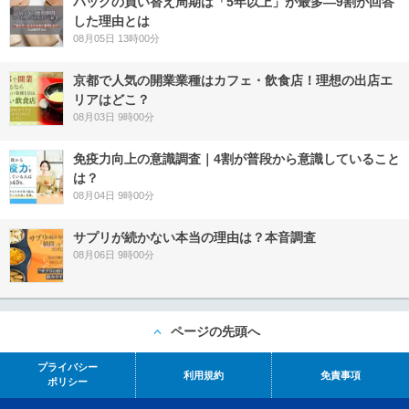
バッグの買い替え周期は「5年以上」が最多―9割が回答
した理由とは
08月05日 13時00分
京都で人気の開業業種はカフェ・飲食店！理想の出店エ
リアはどこ？
08月03日 9時00分
免疫力向上の意識調査｜4割が普段から意識していること
は？
08月04日 9時00分
サプリが続かない本当の理由は？本音調査
08月06日 9時00分
ページの先頭へ
プライバシー
利用規約
免責事項
ポリシー