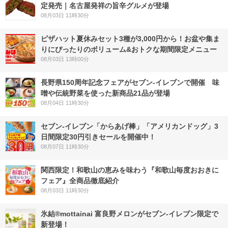
定発売｜名古屋発祥の旨辛グルメが登場
08月03日 11時30分
ピザハット夏休みセット3種が3,000円から！お盆や集ま
りにぴったりのボリューム&おトクな期間限定メニュー
08月03日 13時00分
長野県150周年記念フェアがセブン-イレブンで開催 味
噌や伝統野菜を使った新商品21品が登場
08月04日 11時30分
セブン‐イレブン「からあげ棒」「アメリカンドッグ」3
日間限定30円引きセールを開催中！
08月07日 11時30分
関西限定！和歌山の恵みを味わう『和歌山毎度おおきに
フェア』全商品徹底紹介
08月03日 11時30分
氷結®mottainai 富良野メロンがセブン‐イレブン限定で
新登場！