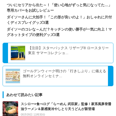
ついにセリアから出た～！「使い心地がずっと気になってた…」
専用カバーをお試しレビュー
ダイソーさんに大拍手！「この形が良いのよ！」おしゃれに片付
くディスプレイグッズ3選
ダイソーのコレな～んだ？キッチンの使い勝手が一気に向上！マ
グネットタイプの便利グッズ3選
【注目】スターバックス リザーブ® ロースタリー
東京 サマーコレクショ...
ゴールデンウィーク明けの「行きしぶり」に備える
無料オンラインセミナ...
あわせて読みたい記事
スシロー×食べログ「らーめん 武双家」監修！家系風豚骨醤
油ラーメン＆新感覚冷やしとり天うどんが新登場
08月09日 11時30分