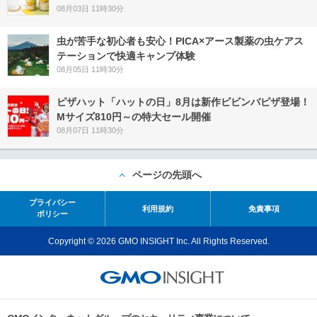
08月03日 11時30分
虫が苦手な初心者も安心！PICA×アース製薬の虫ケアス
テーションで快適キャンプ体験
08月05日 11時30分
ピザハット「ハットの日」8月は新作ビビンバピザ登場！
Mサイズ810円～の特大セール開催
08月07日 11時30分
ページの先頭へ
プライバシー
利用規約
免責事項
ポリシー
Copyright © 2026 GMO INSIGHT Inc. All Rights Reserved.