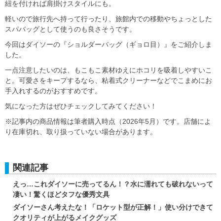
紐を付ければ肩掛けスタイルにも。
軽いので旅行先へ持って行ったり、旅館内での移動やちょっとした
スパバッグとして使うのも良さそうです。
今回はダイソーの『ショルダーバッグ（ギョロ目）』をご紹介しま
した。
一点注意したいのは、もこもこ素材ゆえにホコリを吸着しやすいこ
と。可愛さをキープするなら、粘着式クリーナーなどでこまめにお
手入れするのがおすすめです。
気になった方はぜひチェックしてみてください！
※記事内の商品情報は筆者購入時点（2026年5月）です。店舗によ
り在庫切れ、取り扱っていない場合があります。
関連記事
えっ…これダイソーに売ってるん！？水に濡れても破れないって
凄い！驚くほどタフな優秀文具
ダイソーさん考えたな！「ロケット型が正解！」使い分けできて
クオリティが上がるメイクグッズ