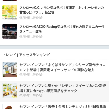
スシロー×C.C.レモン初コラボ！夏限定「おいしーレモンの
甘酸っぱパフェ」新登場
08月09日 11時30分
スシロー×GAZOO Racing初コラボ！夏休み限定ミニカー付
きメニュー登場
08月08日 11時30分
トレンド | アクセスランキング
セブン‐イレブン「よくばりサンド」シリーズ新作チョコ
ミント登場｜夏限定スイーツサンドの爽快な魅力
08月06日 11時30分
セブン‐イレブンに爽やか「レモン」スイーツ＆パン新登
場！夏に食べたい限定商品をチェック
08月03日 11時30分
セブン-イレブン「激辛！台湾ミンチカツ」8月4日数量限