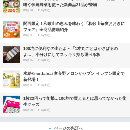
噌や伝統野菜を使った新商品21品が登場
08月04日 11時30分
関西限定！和歌山の恵みを味わう『和歌山毎度おおきに
フェア』全商品徹底紹介
08月03日 11時30分
100均に便利なの出たよ～「1本丸ごとはかさばるの
よ…」小分けにしてスッキリ持ち運べる板
08月02日 11時00分
氷結®mottainai 富良野メロンがセブン‐イレブン限定で
新登場！
08月03日 11時30分
1枚22円って衝撃…100均で買えるとは思ってなかった衛
生グッズ
08月01日 11時00分
ページの先頭へ