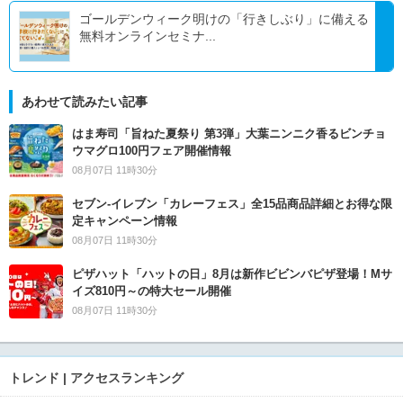
ゴールデンウィーク明けの「行きしぶり」に備える
無料オンラインセミナ...
あわせて読みたい記事
はま寿司「旨ねた夏祭り 第3弾」大葉ニンニク香るビンチョ
ウマグロ100円フェア開催情報
08月07日 11時30分
セブン‐イレブン「カレーフェス」全15品商品詳細とお得な限
定キャンペーン情報
08月07日 11時30分
ピザハット「ハットの日」8月は新作ビビンバピザ登場！Mサ
イズ810円～の特大セール開催
08月07日 11時30分
トレンド | アクセスランキング