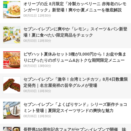
オリーブの丘 8月限定「冷製カッペリーニ 赤海老のレモ
ンガーリック」新登場！爽やか夏メニューを徹底解説
08月01日 11時30分
セブン‐イレブンに爽やか「レモン」スイーツ＆パン新登
場！夏に食べたい限定商品をチェック
08月03日 11時30分
ピザハット夏休みセット3種が3,000円から！お盆や集ま
りにぴったりのボリューム&おトクな期間限定メニュー
08月03日 13時00分
セブン-イレブン「激辛！台湾ミンチカツ」8月4日数量限
定発売｜名古屋発祥の旨辛グルメが登場
08月03日 11時30分
セブン‐イレブン「よくばりサンド」シリーズ新作チョコ
ミント登場｜夏限定スイーツサンドの爽快な魅力
08月06日 11時30分
長野県150周年記念フェアがセブン-イレブンで開催 味