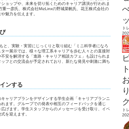
クショップや、未来を切り拓くためのキャリア講演が行われま
重一彦氏、株式会社MizLinxの野城菜帆氏、花王株式会社の
性や魅力を伝えます。
ト
び
202
のもと、実験・実習にじっくりと取り組む「ミニ科学者になろ
スター展示では、様々な理工系キャリアを歩む人々との直接対
や不安を解消する「進路・キャリア相談カフェ」も設けられま
タッフとの交流会が予定されており、新たな発見や刺激に満ち
ト
インする
のキャリアプランをデザインする学生企画「キャリアプランニ
われます。グループでの発表や相互のフィードバックを通じ
を広げます。学生スタッフからのメッセージを受け取り、イベ
ト
校式を迎えます。
202