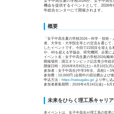
女子中高生夏の学校2026が、女子中高
機会を提供するイベントとして、2026年
年総合センターにて開催されます。
概要
「女子中高生夏の学校2026～科学・技術
者、大学生・大学院生等との交流を通じて
したイベントです。今回で22回目を迎える
や、40を超える学協会、研究機関、企業に
イベント名：女子中高生夏の学校2026(略称：
開催場所：国立オリンピック記念青少年総合セ
開催日時：2026年8月8日(土)～8月10日(月
参加者：女子中高生(中学3年生、高校1～3年
参加費：10,000円 (会期中の宿泊費および
申込方法：
https://natsugaku.jp/
より申し込
参加者募集期間：2026年4月24日(金)～6月1
未来をひらく理工系キャリア
本イベントは、女子中高生が理工系の世界