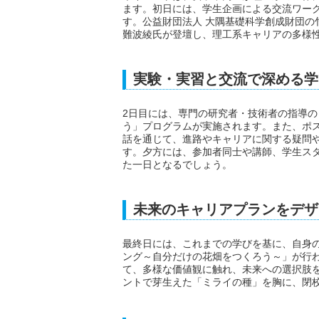
ます。初日には、学生企画による交流ワー
す。公益財団法人 大隅基礎科学創成財団の竹
難波綾氏が登壇し、理工系キャリアの多様
実験・実習と交流で深める学
2日目には、専門の研究者・技術者の指導
う」プログラムが実施されます。また、ポ
話を通じて、進路やキャリアに関する疑問
す。夕方には、参加者同士や講師、学生ス
た一日となるでしょう。
未来のキャリアプランをデザ
最終日には、これまでの学びを基に、自身
ング～自分だけの花畑をつくろう～」が行
て、多様な価値観に触れ、未来への選択肢
ントで芽生えた「ミライの種」を胸に、閉