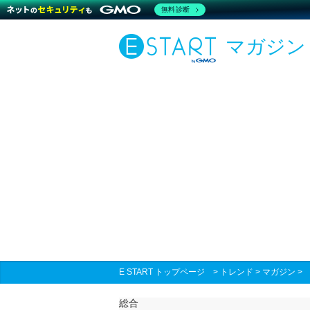
無料診断
マガジン
E START トップページ
>
トレンド
>
マガジン
総合