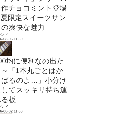
新作チョコミント登場
｜夏限定スイーツサン
ドの爽快な魅力
レンド
6-08-06 11:30
100均に便利なの出た
よ～「1本丸ごとはか
さばるのよ…」小分け
にしてスッキリ持ち運
べる板
レンド
6-08-02 11:00