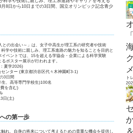
生が科学や技術に親しみ、理工系進路やキャリアを考える
8月8日から10日までの3日間、国立オリンピック記念青少
・人との出会い～」は、女子中高生が理工系の研究者や技術
、科学や技術に親しみ、理工系進路の魅力を知ることを目的と
本イベントでは、15を超える学協会・企業による科学実験
よるポスター展示が行われます。
夏学2026)
ンター (東京都渋谷区代々木神園町3-1)
)の3日間
ト
生、高等専門学校生)100名
202
食費を含む)
み
3日(土)
への第一歩
に触れ、自身の将来について考えるための貴重な機会を提供し