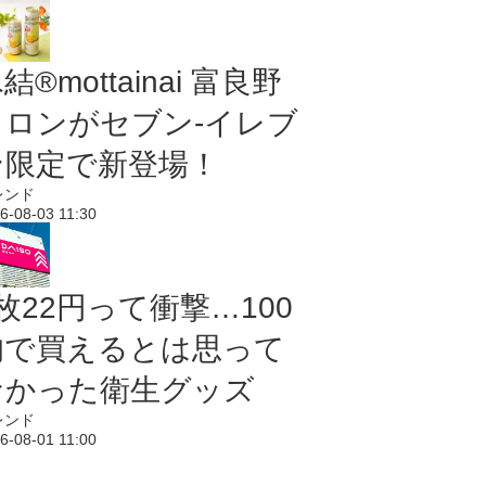
結®mottainai 富良野
メロンがセブン‐イレブ
ン限定で新登場！
レンド
6-08-03 11:30
枚22円って衝撃…100
均で買えるとは思って
なかった衛生グッズ
レンド
6-08-01 11:00