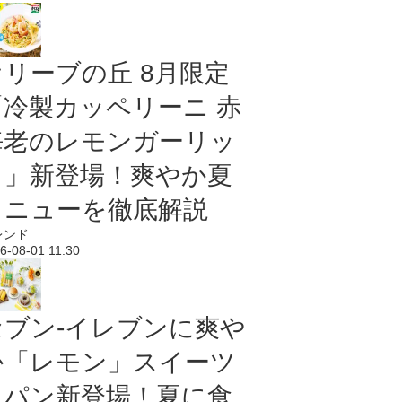
オリーブの丘 8月限定
「冷製カッペリーニ 赤
海老のレモンガーリッ
ク」新登場！爽やか夏
メニューを徹底解説
レンド
6-08-01 11:30
セブン‐イレブンに爽や
か「レモン」スイーツ
＆パン新登場！夏に食