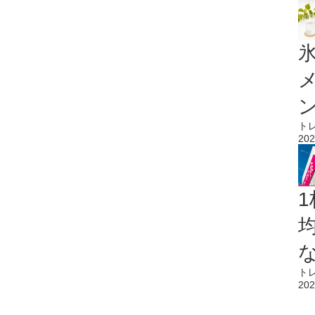
氷
ト
202
1
ト
202