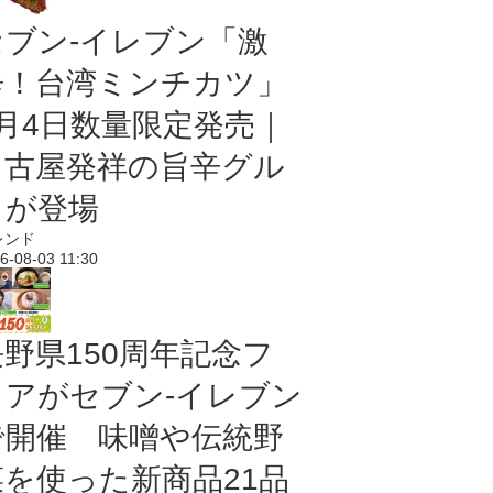
セブン-イレブン「激
辛！台湾ミンチカツ」
8月4日数量限定発売｜
名古屋発祥の旨辛グル
メが登場
レンド
6-08-03 11:30
長野県150周年記念フ
ェアがセブン-イレブン
で開催 味噌や伝統野
菜を使った新商品21品