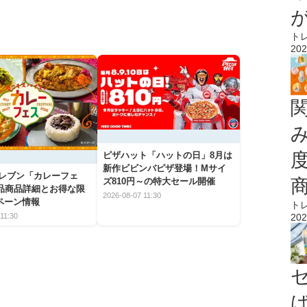
ト
202
ピザハット「ハットの日」8月は
新作ビビンバピザ登場！Mサイ
イレブン「カレーフェ
ズ810円～の特大セール開催
5品商品詳細とお得な限
2026-08-07 11:30
ペーン情報
ト
11:30
202