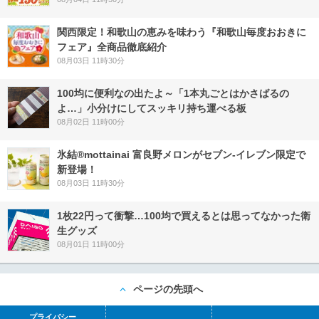
関西限定！和歌山の恵みを味わう『和歌山毎度おおきに
フェア』全商品徹底紹介
08月03日 11時30分
100均に便利なの出たよ～「1本丸ごとはかさばるの
よ…」小分けにしてスッキリ持ち運べる板
08月02日 11時00分
氷結®mottainai 富良野メロンがセブン‐イレブン限定で
新登場！
08月03日 11時30分
1枚22円って衝撃…100均で買えるとは思ってなかった衛
生グッズ
08月01日 11時00分
ページの先頭へ
プライバシー