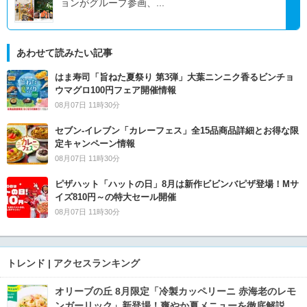
ョンがグループ参画、...
あわせて読みたい記事
はま寿司「旨ねた夏祭り 第3弾」大葉ニンニク香るビンチョ
ウマグロ100円フェア開催情報
08月07日 11時30分
セブン‐イレブン「カレーフェス」全15品商品詳細とお得な限
定キャンペーン情報
08月07日 11時30分
ピザハット「ハットの日」8月は新作ビビンバピザ登場！Mサ
イズ810円～の特大セール開催
08月07日 11時30分
トレンド | アクセスランキング
オリーブの丘 8月限定「冷製カッペリーニ 赤海老のレモ
ンガーリック」新登場！爽やか夏メニューを徹底解説