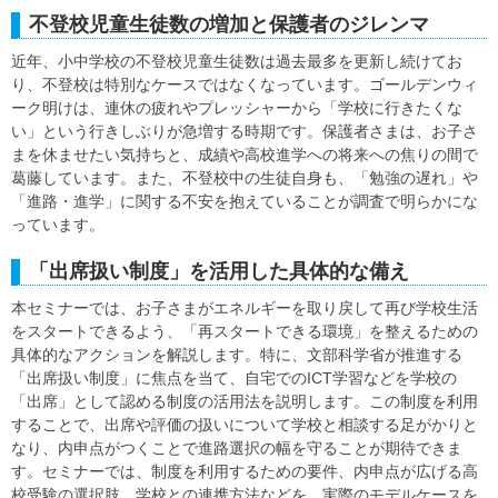
不登校児童生徒数の増加と保護者のジレンマ
近年、小中学校の不登校児童生徒数は過去最多を更新し続けてお
り、不登校は特別なケースではなくなっています。ゴールデンウィ
ーク明けは、連休の疲れやプレッシャーから「学校に行きたくな
い」という行きしぶりが急増する時期です。保護者さまは、お子さ
まを休ませたい気持ちと、成績や高校進学への将来への焦りの間で
葛藤しています。また、不登校中の生徒自身も、「勉強の遅れ」や
「進路・進学」に関する不安を抱えていることが調査で明らかにな
っています。
「出席扱い制度」を活用した具体的な備え
本セミナーでは、お子さまがエネルギーを取り戻して再び学校生活
をスタートできるよう、「再スタートできる環境」を整えるための
具体的なアクションを解説します。特に、文部科学省が推進する
「出席扱い制度」に焦点を当て、自宅でのICT学習などを学校の
「出席」として認める制度の活用法を説明します。この制度を利用
することで、出席や評価の扱いについて学校と相談する足がかりと
なり、内申点がつくことで進路選択の幅を守ることが期待できま
す。セミナーでは、制度を利用するための要件、内申点が広げる高
校受験の選択肢、学校との連携方法などを、実際のモデルケースを