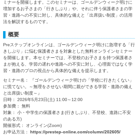
ミナーを開催します。このセミナーは、ゴールデンウィーク明けに
増加するお子さまの「行きしぶり」や、それに伴う保護者さまの学
習・進路への不安に対し、具体的な備えと「出席扱い制度」の活用
法を解説するものです。
概要
Preステップオンラインは、ゴールデンウィーク明けに急増する「行
きしぶり」に悩む保護者さまを対象とした無料オンラインセミナー
を開催します。本セミナーでは、不登校のお子さまを持つ保護者さ
まが抱える、学習の遅れや進路への不安に対し、心理面ではなく学
習・進路のプロの視点から具体的な備えを提示します。
セミナー名： 『ゴールデンウィーク明けの「学校に行きたくない」
に慌てない。～無理をさせない期間に親ができる学習・進路の備え
と出席扱い制度～』
日時： 2026年5月23日(土) 11:00～12:00
参加費： 無料
対象： 小・中学生の保護者さま(行きしぶり、不登校、進路に不安
のある方)
開催形式： オンライン(Zoom)
お申込方法：
https://prestep-online.com/column/202605/