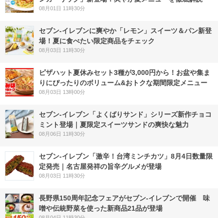
08月01日 11時30分
セブン‐イレブンに爽やか「レモン」スイーツ＆パン新登
場！夏に食べたい限定商品をチェック
08月03日 11時30分
ピザハット夏休みセット3種が3,000円から！お盆や集ま
りにぴったりのボリューム&おトクな期間限定メニュー
08月03日 13時00分
セブン‐イレブン「よくばりサンド」シリーズ新作チョコ
ミント登場｜夏限定スイーツサンドの爽快な魅力
08月06日 11時30分
セブン-イレブン「激辛！台湾ミンチカツ」8月4日数量限
定発売｜名古屋発祥の旨辛グルメが登場
08月03日 11時30分
長野県150周年記念フェアがセブン-イレブンで開催 味
噌や伝統野菜を使った新商品21品が登場
08月04日 11時30分