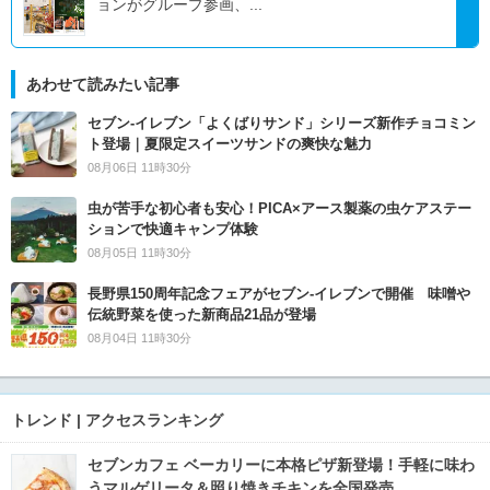
ョンがグループ参画、...
あわせて読みたい記事
セブン‐イレブン「よくばりサンド」シリーズ新作チョコミン
ト登場｜夏限定スイーツサンドの爽快な魅力
08月06日 11時30分
虫が苦手な初心者も安心！PICA×アース製薬の虫ケアステー
ションで快適キャンプ体験
08月05日 11時30分
長野県150周年記念フェアがセブン-イレブンで開催 味噌や
伝統野菜を使った新商品21品が登場
08月04日 11時30分
トレンド | アクセスランキング
セブンカフェ ベーカリーに本格ピザ新登場！手軽に味わ
うマルゲリータ＆照り焼きチキンを全国発売