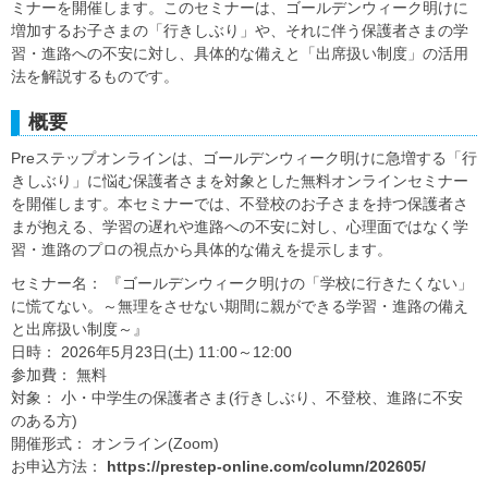
ミナーを開催します。このセミナーは、ゴールデンウィーク明けに
増加するお子さまの「行きしぶり」や、それに伴う保護者さまの学
習・進路への不安に対し、具体的な備えと「出席扱い制度」の活用
法を解説するものです。
概要
Preステップオンラインは、ゴールデンウィーク明けに急増する「行
きしぶり」に悩む保護者さまを対象とした無料オンラインセミナー
を開催します。本セミナーでは、不登校のお子さまを持つ保護者さ
まが抱える、学習の遅れや進路への不安に対し、心理面ではなく学
習・進路のプロの視点から具体的な備えを提示します。
セミナー名： 『ゴールデンウィーク明けの「学校に行きたくない」
に慌てない。～無理をさせない期間に親ができる学習・進路の備え
と出席扱い制度～』
日時： 2026年5月23日(土) 11:00～12:00
参加費： 無料
対象： 小・中学生の保護者さま(行きしぶり、不登校、進路に不安
のある方)
開催形式： オンライン(Zoom)
お申込方法：
https://prestep-online.com/column/202605/