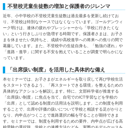
不登校児童生徒数の増加と保護者のジレンマ
近年、小中学校の不登校児童生徒数は過去最多を更新し続けてお
り、不登校は特別なケースではなくなっています。ゴールデンウィ
ーク明けは、連休の疲れやプレッシャーから「学校に行きたくな
い」という行きしぶりが急増する時期です。保護者さまは、お子さ
まを休ませたい気持ちと、成績や高校進学への将来への焦りの間で
葛藤しています。また、不登校中の生徒自身も、「勉強の遅れ」や
「進路・進学」に関する不安を抱えていることが調査で明らかにな
っています。
「出席扱い制度」を活用した具体的な備え
本セミナーでは、お子さまがエネルギーを取り戻して再び学校生活
をスタートできるよう、「再スタートできる環境」を整えるための
具体的なアクションを解説します。特に、文部科学省が推進する
「出席扱い制度」に焦点を当て、自宅でのICT学習などを学校の
「出席」として認める制度の活用法を説明します。この制度を利用
することで、出席や評価の扱いについて学校と相談する足がかりと
なり、内申点がつくことで進路選択の幅を守ることが期待できま
す。セミナーでは、制度を利用するための要件、内申点が広げる高
校受験の選択肢、学校との連携方法などを、実際のモデルケースを