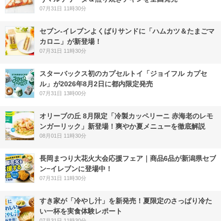
07月31日 11時30分
セブン‐イレブンよくばりサンドに「ハムカツ＆たまごマ
カロニ」が新登場！
07月31日 11時30分
スターバックス初のカプセルトイ「ジョイフル カプセ
ル」が2026年8月2日に都内限定発売
07月31日 13時00分
オリーブの丘 8月限定「冷製カッペリーニ 赤海老のレモ
ンガーリック」新登場！爽やか夏メニューを徹底解説
08月01日 11時30分
長岡まつり大花火大会応援フェア｜商品6品が新潟県セブ
ン−イレブンに登場中！
07月31日 11時30分
すき家が「冷やし汁」を新発売！夏限定のさっぱり冷た
い一杯を実食体験レポート
07月31日 11時30分