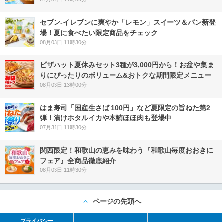
セブン‐イレブンに爽やか「レモン」スイーツ＆パン新登
場！夏に食べたい限定商品をチェック
08月03日 11時30分
ピザハット夏休みセット3種が3,000円から！お盆や集ま
りにぴったりのボリューム&おトクな期間限定メニュー
08月03日 13時00分
はま寿司「国産生さば 100円」など夏限定の旨ねた第2
弾！漬けホタルイカや本鮪ほほ肉も登場中
07月31日 11時30分
関西限定！和歌山の恵みを味わう『和歌山毎度おおきに
フェア』全商品徹底紹介
08月03日 11時30分
ページの先頭へ
プライバシー