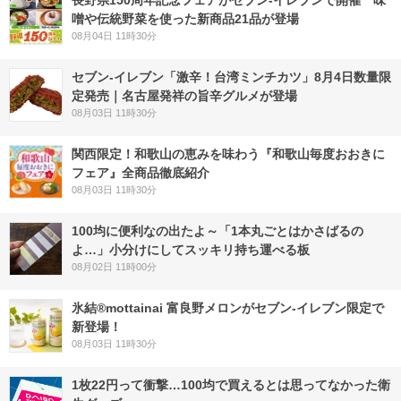
長野県150周年記念フェアがセブン-イレブンで開催 味
噌や伝統野菜を使った新商品21品が登場
08月04日 11時30分
セブン-イレブン「激辛！台湾ミンチカツ」8月4日数量限
定発売｜名古屋発祥の旨辛グルメが登場
08月03日 11時30分
関西限定！和歌山の恵みを味わう『和歌山毎度おおきに
フェア』全商品徹底紹介
08月03日 11時30分
100均に便利なの出たよ～「1本丸ごとはかさばるの
よ…」小分けにしてスッキリ持ち運べる板
08月02日 11時00分
氷結®mottainai 富良野メロンがセブン‐イレブン限定で
新登場！
08月03日 11時30分
1枚22円って衝撃…100均で買えるとは思ってなかった衛