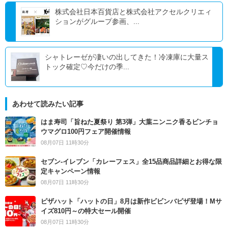
株式会社日本百貨店と株式会社アクセルクリエィ
ションがグループ参画、...
シャトレーゼが凄いの出してきた！冷凍庫に大量ス
トック確定♡今だけの季...
あわせて読みたい記事
はま寿司「旨ねた夏祭り 第3弾」大葉ニンニク香るビンチョ
ウマグロ100円フェア開催情報
08月07日 11時30分
セブン‐イレブン「カレーフェス」全15品商品詳細とお得な限
定キャンペーン情報
08月07日 11時30分
ピザハット「ハットの日」8月は新作ビビンバピザ登場！Mサ
イズ810円～の特大セール開催
08月07日 11時30分