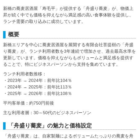
新橋の蕎麦居酒屋「寿毛平」が提供する「舟盛り蕎麦」が、物価上
昇が続く中でも価格を抑えながら満足感の高い食事体験を提供し、
ランチ需要の取り込みに成功しています。
概要
新橋エリアを中心に蕎麦居酒屋を展開する有限会社菩提樹の「舟盛
り蕎麦」が、ランチ利用者数を3年連続で増加させ、過去最高水準を
更新しています。価格を抑えながらもボリュームと満足感を提供す
ることで、特にビジネスパーソンから支持を集めています。
ランチ利用者数推移：
・2023年 → 2024年：前年比104％
・2024年 → 2025年：前年比113％
・2025年 → 2026年：前年比108％
平均客単価：約750円前後
主な利用者層：30～50代のビジネスパーソン
「舟盛り蕎麦」の魅力と価格設定
「舟盛り蕎麦」は、自家製麺によるボリュームたっぷりの蕎麦を舟