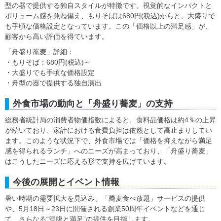
型の器で提供する独自スタイルが特徴です。視覚的なインパクトと
ボリューム感を兼ね備え、もりそばは680円(税込)からと、大盛りで
も手頃な価格設定となっています。この「価格以上の満足感」が、
顧客から高い評価を得ています。
「舟盛り蕎麦」詳細：
・もりそば：680円(税込)～
・大盛りでも手頃な価格設定
・舟型の器で提供する独自演出
外食市場の動向と「舟盛り蕎麦」の支持
総務省統計局の消費者物価指数によると、食料品価格は約4％の上昇
が続いており、家計における食費負担は依然として高止まりしてい
ます。このような状況下で、外食市場では「価格を抑えながら満足
感を得られるランチ」へのニーズが高まっており、「舟盛り蕎麦」
はこうしたニーズに応える形で支持を広げています。
今後の展開とイベント情報
暑い時期の需要拡大を見込み、「蕎麦食べ放題」サービスの提供
や、5月18日～23日に開催される創業50周年イベントなどを通じ
て、さらなる“満腹と満足”の提供を目指します。