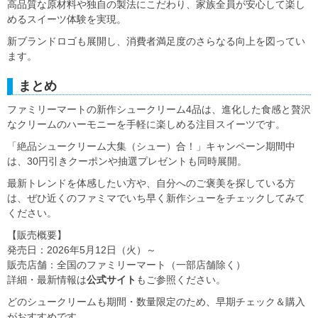
高品質な原材料や独自の製法にこだわり、家族全員が安心して楽し
めるスイーツ体験を実現。
新ブランドロゴも展開し、消費者満足度のさらなる向上を図ってい
ます。
まとめ
ファミリーマートの新作シュークリーム4品は、進化した食感と贅沢
なクリームのハーモニーを手軽に楽しめる注目スイーツです。
「絶品シュークリーム大集（シュー）合！」キャンペーン期間中
は、30円引きクーポンや抽選プレゼントも同時展開。
最新トレンドを体感したい方や、自分へのご褒美を探している方
は、ぜひ近くのファミマでいち早く新作シューをチェックしてみて
ください。
【販売概要】
発売日：2026年5月12日（火）～
販売店舗：全国のファミリーマート（一部店舗除く）
詳細・最新情報は
公式サイト
もご参照ください。
どのシュークリームも期間・数量限定のため、早期チェック＆購入
がおすすめです。