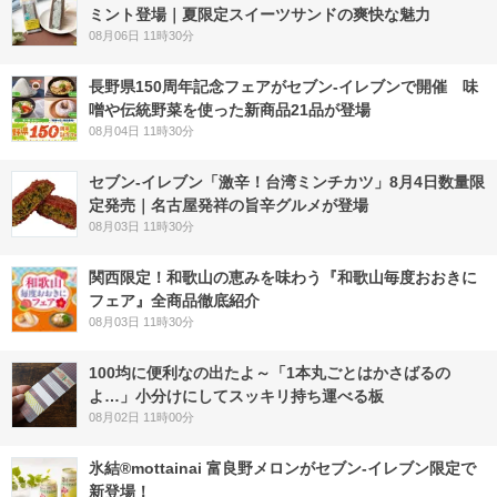
ミント登場｜夏限定スイーツサンドの爽快な魅力
08月06日 11時30分
長野県150周年記念フェアがセブン-イレブンで開催 味
噌や伝統野菜を使った新商品21品が登場
08月04日 11時30分
セブン-イレブン「激辛！台湾ミンチカツ」8月4日数量限
定発売｜名古屋発祥の旨辛グルメが登場
08月03日 11時30分
関西限定！和歌山の恵みを味わう『和歌山毎度おおきに
フェア』全商品徹底紹介
08月03日 11時30分
100均に便利なの出たよ～「1本丸ごとはかさばるの
よ…」小分けにしてスッキリ持ち運べる板
08月02日 11時00分
氷結®mottainai 富良野メロンがセブン‐イレブン限定で
新登場！