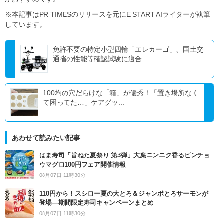
※本記事はPR TIMESのリリースを元にE START AIライターが執筆
しています。
免許不要の特定小型四輪「エレカーゴ」、国土交
通省の性能等確認試験に適合
100均の穴だらけな「箱」が優秀！「置き場所なく
て困ってた…」ケアグッ...
あわせて読みたい記事
はま寿司「旨ねた夏祭り 第3弾」大葉ニンニク香るビンチョ
ウマグロ100円フェア開催情報
08月07日 11時30分
110円から！スシロー夏の大とろ＆ジャンボとろサーモンが
登場―期間限定寿司キャンペーンまとめ
08月07日 11時30分