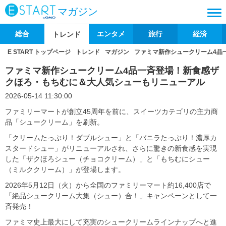
マガジン
総合
エンタメ
旅行
経済
トレンド
E START トップページ
トレンド
マガジン
ファミマ新作シュークリーム4品
ファミマ新作シュークリーム4品一斉登場！新食感ザ
クほろ・もちむに＆大人気シューもリニューアル
2026-05-14 11:30:00
ファミリーマートが創立45周年を前に、スイーツカテゴリの主力商
品「シュークリーム」を刷新。
「クリームたっぷり！ダブルシュー」と「バニラたっぷり！濃厚カ
スタードシュー」がリニューアルされ、さらに驚きの新食感を実現
した「ザクほろシュー（チョコクリーム）」と「もちむにシュー
（ミルククリーム）」が登場します。
2026年5月12日（火）から全国のファミリーマート約16,400店で
「絶品シュークリーム大集（シュー）合！」キャンペーンとして一
斉発売！
ファミマ史上最大にして充実のシュークリームラインナップへと進