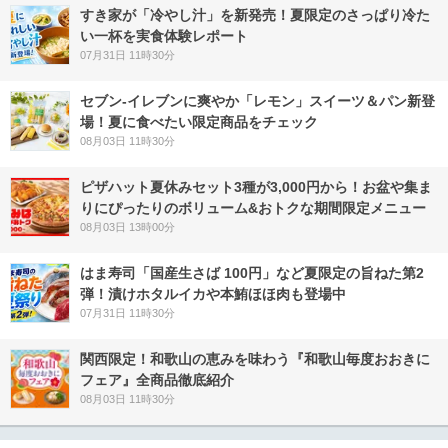
すき家が「冷やし汁」を新発売！夏限定のさっぱり冷た
い一杯を実食体験レポート
07月31日 11時30分
セブン‐イレブンに爽やか「レモン」スイーツ＆パン新登
場！夏に食べたい限定商品をチェック
08月03日 11時30分
ピザハット夏休みセット3種が3,000円から！お盆や集ま
りにぴったりのボリューム&おトクな期間限定メニュー
08月03日 13時00分
はま寿司「国産生さば 100円」など夏限定の旨ねた第2
弾！漬けホタルイカや本鮪ほほ肉も登場中
07月31日 11時30分
関西限定！和歌山の恵みを味わう『和歌山毎度おおきに
フェア』全商品徹底紹介
08月03日 11時30分