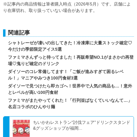
※記事内の商品情報は筆者購入時点（2026年5月）です。店舗によ
り在庫切れ、取り扱っていない場合があります。
関連記事
シャトレーゼが凄いの出してきた！冷凍庫に大量ストック確定♡
今だけの季節限定アイス5選
ファミマさんずっと待ってました！再販希望NO.1がまさかの再登
場♡鬼りピ確定のドリンク
ダイソーのコレ常備してます！「ご飯が進みすぎて困るレベ
ル！」マニアやみつき100円食材3選
ダイソーで見つけたら即カゴへ！世界中で人気の商品も…！意外
とレベルが高い100円食材
ファミマがまたやってくれた！「行列並ばなくていいなんて…」
名店コラボのひんやり麺
ちいかわレストラン“討伐フェア”ドリンクスタンド
&グッズショップが福岡...