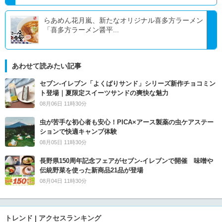
らあめん花月嵐、新たなオリジナル喜多方ラーメン
「喜多方ラーメン醤平...
あわせて読みたい記事
セブン‐イレブン「よくばりサンド」シリーズ新作チョコミン
ト登場｜夏限定スイーツサンドの爽快な魅力
08月06日 11時30分
虫が苦手な初心者も安心！PICA×アース製薬の虫ケアステー
ションで快適キャンプ体験
08月05日 11時30分
長野県150周年記念フェアがセブン-イレブンで開催 味噌や
伝統野菜を使った新商品21品が登場
08月04日 11時30分
トレンド | アクセスランキング