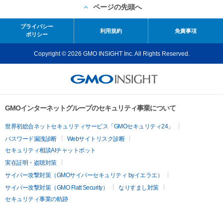
ページの先頭へ
プライバシー
利用規約
免責事項
ポリシー
Copyright © 2026 GMO INSIGHT Inc. All Rights Reserved.
GMOインターネットグループのセキュリティ事業について
世界初総合ネットセキュリティサービス「GMOセキュリティ24」
パスワード漏洩診断
Webサイトリスク診断
セキュリティ相談AIチャットボット
実在証明・盗聴対策
サイバー攻撃対策（GMOサイバーセキュリティ byイエラエ）
サイバー攻撃対策（GMO Flatt Security）
なりすまし対策
セキュリティ事業の軌跡