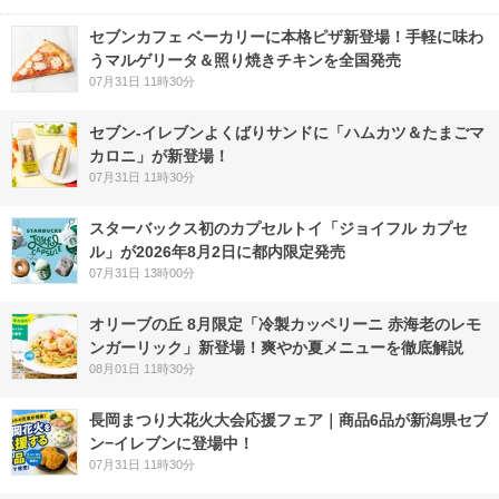
セブンカフェ ベーカリーに本格ピザ新登場！手軽に味わ
うマルゲリータ＆照り焼きチキンを全国発売
07月31日 11時30分
セブン‐イレブンよくばりサンドに「ハムカツ＆たまごマ
カロニ」が新登場！
07月31日 11時30分
スターバックス初のカプセルトイ「ジョイフル カプセ
ル」が2026年8月2日に都内限定発売
07月31日 13時00分
オリーブの丘 8月限定「冷製カッペリーニ 赤海老のレモ
ンガーリック」新登場！爽やか夏メニューを徹底解説
08月01日 11時30分
長岡まつり大花火大会応援フェア｜商品6品が新潟県セブ
ン−イレブンに登場中！
07月31日 11時30分