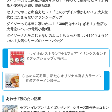
ダイソーのミニ家電が優秀すぎる！「持ってて助かった～！」あ
ると便利なお買い得商品3選
セリアでやっと出会えた～！「このデザイン懐かしい！」大人世
代にはたまらないファンシーグッズ
ダイソーって本当に凄いわ…！「300円はヤバすぎる！」他店も
大号泣レベルの電気小物3選
ダイソーさんそこじゃないのよ…！ちょっと惜しいけどちょうど
いい！人気シリーズのトートバッグ
ちいかわレストラン“討伐フェア”ドリンクスタンド
&グッズショップが福岡...
らあめん花月嵐、新たなオリジナル喜多方ラーメン
「喜多方ラーメン醤平...
あわせて読みたい記事
セブン‐イレブン「よくばりサンド」シリーズ新作チョコミン