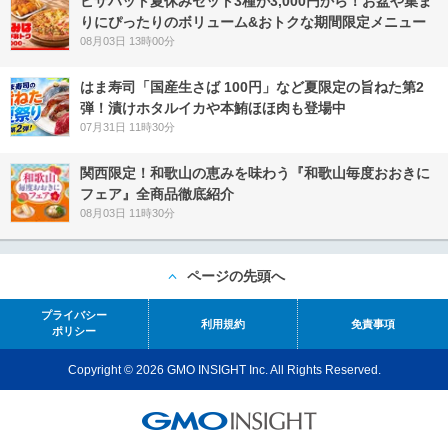
ピザハット夏休みセット3種が3,000円から！お盆や集ま
りにぴったりのボリューム&おトクな期間限定メニュー
08月03日 13時00分
はま寿司「国産生さば 100円」など夏限定の旨ねた第2
弾！漬けホタルイカや本鮪ほほ肉も登場中
07月31日 11時30分
関西限定！和歌山の恵みを味わう『和歌山毎度おおきに
フェア』全商品徹底紹介
08月03日 11時30分
ページの先頭へ
プライバシー
利用規約
免責事項
ポリシー
Copyright © 2026 GMO INSIGHT Inc. All Rights Reserved.