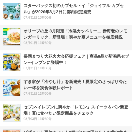
スターバックス初のカプセルトイ「ジョイフル カプセ
ル」が2026年8月2日に都内限定発売
07月31日 13時00分
オリーブの丘 8月限定「冷製カッペリーニ 赤海老のレモ
ンガーリック」新登場！爽やか夏メニューを徹底解説
08月01日 11時30分
長岡まつり大花火大会応援フェア｜商品6品が新潟県セブ
ン−イレブンに登場中！
07月31日 11時30分
すき家が「冷やし汁」を新発売！夏限定のさっぱり冷た
い一杯を実食体験レポート
07月31日 11時30分
セブン‐イレブンに爽やか「レモン」スイーツ＆パン新登
場！夏に食べたい限定商品をチェック
08月03日 11時30分