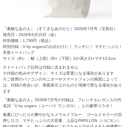
『素敵なあの人』（すてきなあのひと）2026年7月号（宝島社）
発売日：2026年5月15日（金）
特別価格：1,790円（税込）
特別付録：U by ungaroのお出かけに！ ランチに！ マチたっぷり！
舟形トートバッグ
サイズ（約）：幅［上部］35×［下部］22×高さ21×マチ13.5cm
※トートバッグ以外は付録に含まれません
※付録の色みやデザイン、サイズは変更になる場合があります
※ご使用のパソコンのモニターやスマートフォンの画面によって
は、付録の色合いが、画面表示上のものと現物で異なる場合があり
ます
『素敵なあの人』2026年7月号の付録は、フレンチエレガンスの代
名詞「U by ungaro（ユーバイ ウンガロ）」との豪華コラボ！
春夏にぴったりの爽やかなエメラルドブルー、ゴールドカラーの箔
押しロゴ、マチたっぷりの大容量、上品なPAPILLON（パピヨン）
柄の内生地…と、欲しい機能がこれでもかと詰め込まれた超優秀な