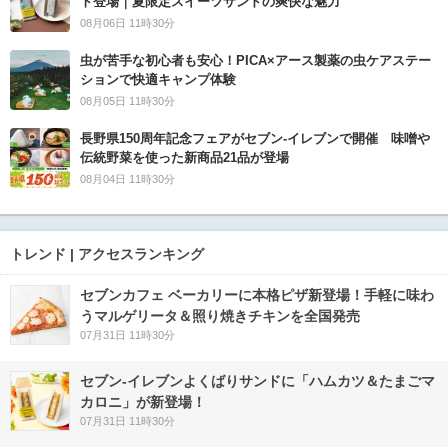
ト登場｜夏限定スイーツサンドの爽快な魅力
08月06日 11時30分
虫が苦手な初心者も安心！PICA×アース製薬の虫ケアステー
ションで快適キャンプ体験
08月05日 11時30分
長野県150周年記念フェアがセブン-イレブンで開催 味噌や
伝統野菜を使った新商品21品が登場
08月04日 11時30分
トレンド | アクセスランキング
セブンカフェ ベーカリーに本格ピザ新登場！手軽に味わ
うマルゲリータ＆照り焼きチキンを全国発売
07月31日 11時30分
セブン‐イレブンよくばりサンドに「ハムカツ＆たまごマ
カロニ」が新登場！
07月31日 11時30分