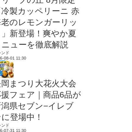
「冷製カッペリーニ 赤
海老のレモンガーリッ
ク」新登場！爽やか夏
メニューを徹底解説
レンド
6-08-01 11:30
長岡まつり大花火大会
応援フェア｜商品6品が
新潟県セブン−イレブ
ンに登場中！
レンド
6-07-31 11:30