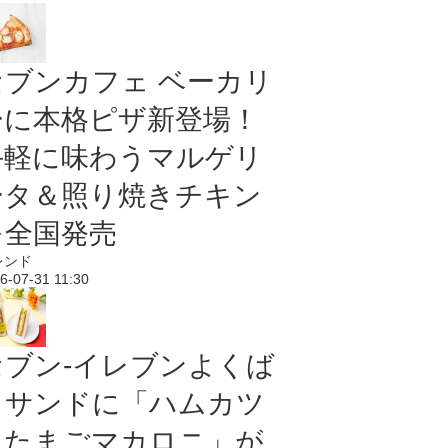
セブンカフェ ベーカリ
ーに本格ピザ新登場！
手軽に味わうマルゲリ
ータ＆照り焼きチキン
を全国発売
レンド
6-07-31 11:30
セブン‐イレブンよくば
りサンドに「ハムカツ
＆たまごマカロニ」が