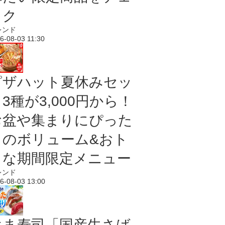
ック
レンド
6-08-03 11:30
ピザハット夏休みセッ
3種が3,000円から！
お盆や集まりにぴった
りのボリューム&おト
クな期間限定メニュー
レンド
6-08-03 13:00
はま寿司「国産生さば