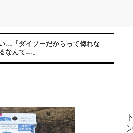
い…「ダイソーだからって侮れな
るなんて…」
ト