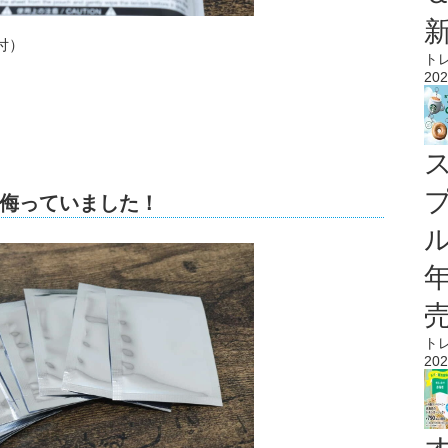
付）
ト
202
侮っていました！
ル
ト
202