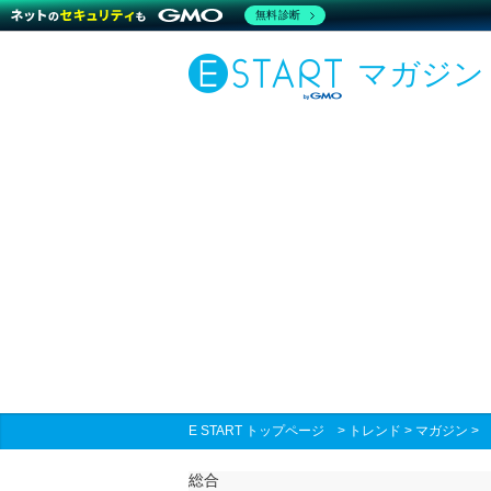
無料診断
マガジン
E START トップページ
>
トレンド
>
マガジン
総合