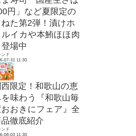
100円」など夏限定の
旨ねた第2弾！漬けホ
タルイカや本鮪ほほ肉
も登場中
レンド
6-07-31 11:30
関西限定！和歌山の恵
みを味わう『和歌山毎
度おおきにフェア』全
商品徹底紹介
レンド
6-08-03 11:30