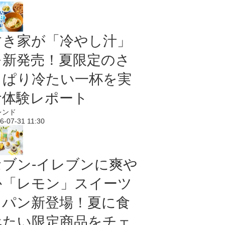
すき家が「冷やし汁」
を新発売！夏限定のさ
っぱり冷たい一杯を実
食体験レポート
レンド
6-07-31 11:30
セブン‐イレブンに爽や
か「レモン」スイーツ
＆パン新登場！夏に食
べたい限定商品をチェ